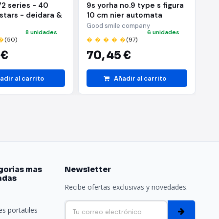
72 series - 40
9s yorha no.9 type s figura
Ac
 stars - deidara &
10 cm nier automata
ba
hiha - (b:sasuke
nendoroid
ni
Good smile company
BA
8 unidades
6 unidades
�
(50)
� � � � �
(97)
� 
 €
70,
45 €
2
adir al carrito
Añadir al carrito
gorias mas
Newsletter
adas
Recibe ofertas exclusivas y novedades.
e
s portatiles