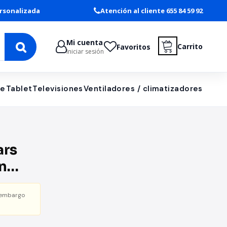
rsonalizada
Atención al cliente 655 84 59 92
Mi cuenta
Carrito
Favoritos
Iniciar sesión
le
Tablet
Televisiones
Ventiladores / climatizadores
ars
n
i
 embargo