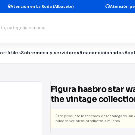
Atención en La Roda (Albacete)
Atención pe
ortátiles
Sobremesa y servidores
Reacondicionados
App
Figura hasbro star w
the vintage collectio
cassian andor aldhan
Éste producto lo tenemos descatalogado, sin
mission andor
puedes ver otros productos similares.