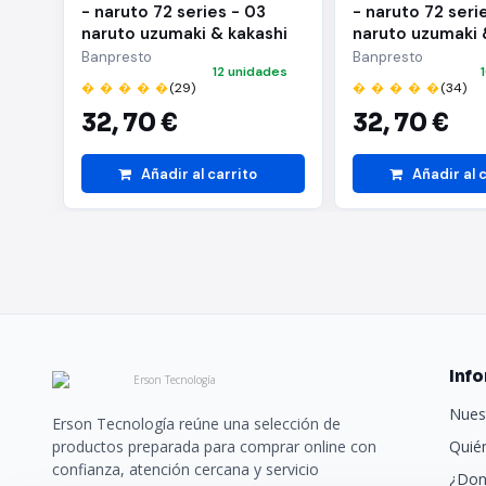
- naruto 72 series - 03
- naruto 72 seri
naruto uzumaki & kakashi
naruto uzumaki 
hatake(a:naruto uzumaki)
hatake(b:kakash
Banpresto
Banpresto
12 unidades
� � � � �
(29)
� � � � �
(34)
32,
70 €
32,
70 €
Añadir al carrito
Añadir al 
Inf
Nues
Erson Tecnología reúne una selección de
productos preparada para comprar online con
Quié
confianza, atención cercana y servicio
¿Don