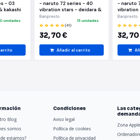
es - 03
- naruto 72 series - 40
- naruto 
& kakashi
vibration stars - deidara &
vibration
i hatake)
sasuke uchiha - (a:deidara)
sasuke uc
Banpresto
Banpresto
10 unidades
15 unidades
uchiha)
� � � � �
(41)
� � � � 
32,
70 €
32,
70
carrito
Añadir al carrito
Añ
ormación
Condiciones
Las cate
demand
tro Blog
Aviso legal
Zona Appl
nes somos
Política de cookies
Ordenadore
de estamos?
Política de privacidad