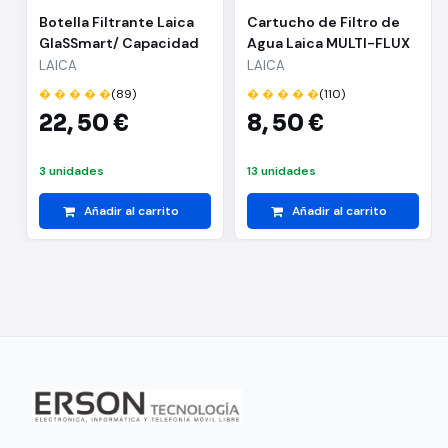
Botella Filtrante Laica
Cartucho de Filtro de
GlaSSmart/ Capacidad
Agua Laica MULTI-FLUX
1.1L/ Blanca/ Incluye 2
F3A3/ Pack de 3
LAICA
LAICA
Filtros
Unidades
� � � � �
(89)
� � � � �
(110)
22,
50 €
8,
50 €
3 unidades
13 unidades
Añadir al carrito
Añadir al carrito