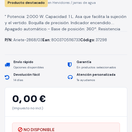
Producto destacado
en Hervidores / jarras de agua
" Potencia: 2.000 W. Capacidad: 1 L. Asa que facilita la sujeción
y el vertido. Boquilla de precisión. Indicador encendido.
Apagado automático.– Base de posición: 360º. Resistencia
oculta....
P/N:
Ariete-2868/03
Ean:
8003705116733
Código:
37298
Envío rápido
Garantía
Opciones disponibles
En productos seleccionados
Devolución fácil
Atención personalizada
14 días
Te ayudamos
0,
00 €
(Impuesto no incl.)
NO DISPONIBLE