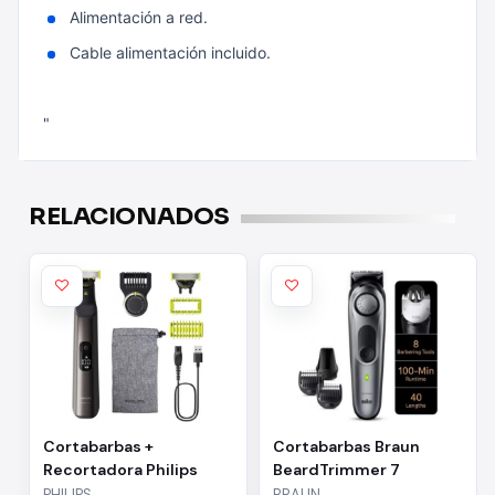
Alimentación a red.
Cable alimentación incluido.
"
RELACIONADOS
Cortabarbas +
Cortabarbas Braun
Recortadora Philips
BeardTrimmer 7
Oneblade Pro 360
BT7420/ con Batería/ 6
PHILIPS
BRAUN