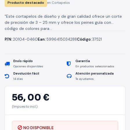
Producto destacado
en Cortapelos
"Este cortapelos de diseño y de gran calidad ofrece un corte
de precisión de 3 – 25 mm y ofrece los peines guía con
código de colores para...
P/N:
20104-0460
Ean:
5996415034288
Código:
37521
Envío rápido
Garantía
Opciones disponibles
En productos seleccionados
Devolución fácil
Atención personalizada
14 días
Te ayudamos
56,
00 €
(Impuesto incl.)
NO DISPONIBLE