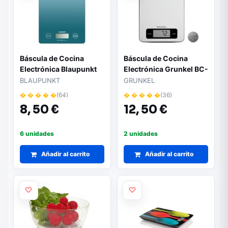
Báscula de Cocina
Báscula de Cocina
Electrónica Blaupunkt
Electrónica Grunkel BC-
BP4014/ hasta 5kg/
COOKXT/ hasta 5kg/
BLAUPUNKT
GRUNKEL
Azul
Plata
� � � � �
(64)
� � � � �
(36)
8,
50 €
12,
50 €
6 unidades
2 unidades
Añadir al carrito
Añadir al carrito