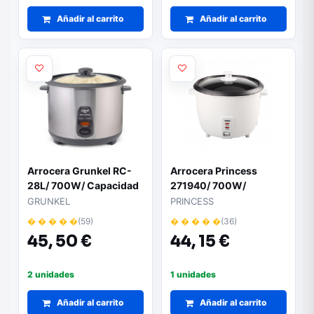
Añadir al carrito
Añadir al carrito
Arrocera Grunkel RC-
Arrocera Princess
28L/ 700W/ Capacidad
271940/ 700W/
2.8L
Capacidad 1.8L
GRUNKEL
PRINCESS
� � � � �
(59)
� � � � �
(36)
45,
50 €
44,
15 €
2 unidades
1 unidades
Añadir al carrito
Añadir al carrito