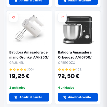
Añadir al carrito
Añadir al carrito
Batidora Amasadora de
Batidora Amasadora
mano Grunkel AM-25G/
Orbegozo AM 6700/
250W
1300W
GRUNKEL
ORBEGOZO
� � � � �
(100)
� � � � �
(103)
19,
25 €
72,
50 €
2 unidades
4 unidades
Añadir al carrito
Añadir al carrito