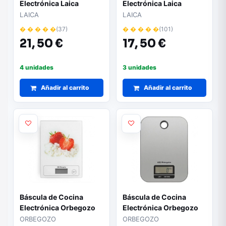
Electrónica Laica
Electrónica Laica
KS1320/ hasta 5kg/
KS5010/ hasta 10kg
LAICA
LAICA
Plata
� � � � �
(37)
� � � � �
(101)
21,
50 €
17,
50 €
4 unidades
3 unidades
Añadir al carrito
Añadir al carrito
Báscula de Cocina
Báscula de Cocina
Electrónica Orbegozo
Electrónica Orbegozo
PC 1018/ hasta 5kg/
PC 1019/ hasta 5kg/
ORBEGOZO
ORBEGOZO