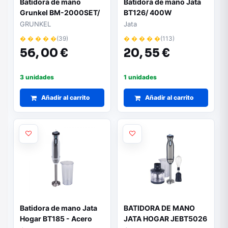
Batidora de mano
Batidora de mano Jata
Grunkel BM-2000SET/
BT126/ 400W
2000W/ Capacidad
GRUNKEL
Jata
0.8L/ Incluye Vaso,
� � � � �
(39)
� � � � �
(113)
Picadora, Varilla y
56,
00 €
20,
55 €
Soporte
3 unidades
1 unidades
Añadir al carrito
Añadir al carrito
Batidora de mano Jata
BATIDORA DE MANO
Hogar BT185 - Acero
JATA HOGAR JEBT5026