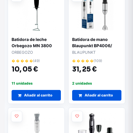
Batidora de leche
Batidora de mano
Orbegozo MN 3800
Blaupunkt BP4006/
1200W
ORBEGOZO
BLAUPUNKT
� � � � �
(49)
� � � � �
(109)
10,
05 €
31,
25 €
11 unidades
2 unidades
Añadir al carrito
Añadir al carrito