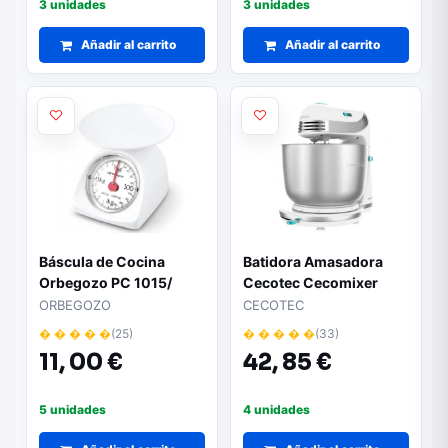
3 unidades
3 unidades
Añadir al carrito
Añadir al carrito
Báscula de Cocina
Batidora Amasadora
Orbegozo PC 1015/
Cecotec Cecomixer
hasta 2kg/ Blanca
Easy White
ORBEGOZO
CECOTEC
� � � � �
(25)
� � � � �
(33)
11,
00 €
42,
85 €
5 unidades
4 unidades