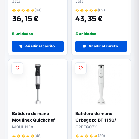
inoxidable | 800W | Pie
ACERO
Jata
Jata
desmontable | 2
� � � � �
(64)
� � � � �
(63)
velocidades
36,
15 €
43,
35 €
5 unidades
5 unidades
Añadir al carrito
Añadir al carrito
Batidora de mano
Batidora de mano
Moulinex Quickchef
Orbegozo BT 1150/
DD671810/ 1000W/ 20
200W/ 2 Velocidades
MOULINEX
ORBEGOZO
Velocidades/ Capacidad
� � � � �
(48)
� � � � �
(39)