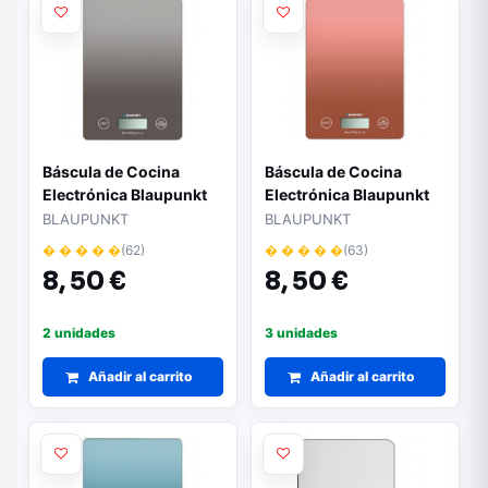
Báscula de Cocina
Báscula de Cocina
Electrónica Blaupunkt
Electrónica Blaupunkt
BP4012/ hasta 5kg/ Gris
BP4013/ hasta 5kg/
BLAUPUNKT
BLAUPUNKT
Apricot
� � � � �
(62)
� � � � �
(63)
8,
50 €
8,
50 €
2 unidades
3 unidades
Añadir al carrito
Añadir al carrito