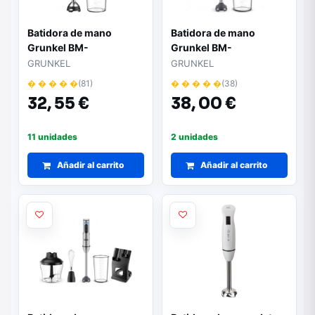
Batidora de mano
Batidora de mano
Grunkel BM-
Grunkel BM-
1500EXTREME/
2000EXTREME/
GRUNKEL
GRUNKEL
1500W/ Capacidad
2000W/ Capacidad
� � � � �
(81)
� � � � �
(38)
0.8L
0.8L
32,
55 €
38,
00 €
11 unidades
2 unidades
Añadir al carrito
Añadir al carrito