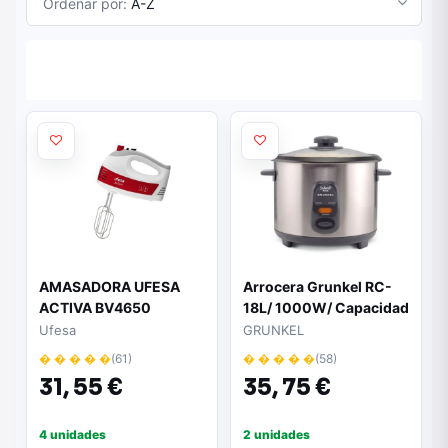
Ordenar por:
A-Z
AMASADORA UFESA
Arrocera Grunkel RC-
ACTIVA BV4650
18L/ 1000W/ Capacidad
BLANCO-ROJO
1.8L
Ufesa
GRUNKEL
� � � � �
(61)
� � � � �
(58)
31,
55 €
35,
75 €
4 unidades
2 unidades