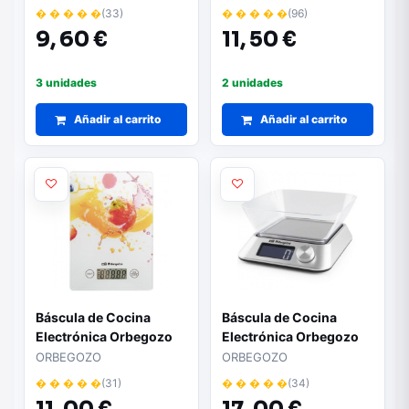
Blanca
Plata
� � � � �
(33)
� � � � �
(96)
9,
60 €
11,
50 €
3 unidades
2 unidades
Añadir al carrito
Añadir al carrito
Báscula de Cocina
Báscula de Cocina
Electrónica Orbegozo
Electrónica Orbegozo
PC 1023/ hasta 5 kg/
PC 1030/ hasta 5kg/
ORBEGOZO
ORBEGOZO
Blanca
Plata
� � � � �
(31)
� � � � �
(34)