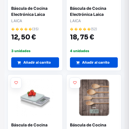
Báscula de Cocina
Báscula de Cocina
Electrónica Laica
Electrónica Laica
KS1050W/ Hasta 5kg
KS1060W/ Hasta 5kg
LAICA
LAICA
� � � � �
(35)
� � � � �
(52)
12,
50 €
18,
75 €
3 unidades
4 unidades
Añadir al carrito
Añadir al carrito
Báscula de Cocina
Báscula de Cocina