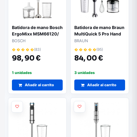
Batidora de mano Bosch
Batidora de mano Braun
ErgoMixx MSM66120/
MultiQuick 5 Pro Hand
600W/ 12 Velocidades
Blender MQ 55236 M/
BOSCH
BRAUN
1000W/ 26 Velocidades
� � � � �
(83)
� � � � �
(95)
98,
90 €
84,
00 €
1 unidades
3 unidades
Añadir al carrito
Añadir al carrito