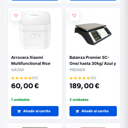
Arrocera Xiaomi
Balanza Premier SC-
Multifunctional Rice
One/ hasta 30kg/ Azul y
Cooker 1.5L/ 380W/
Blanca
XIAOMI
PREMIER
Capacidad 1.5L
� � � � �
(63)
� � � � �
(55)
60,
00 €
189,
00 €
1 unidades
2 unidades
Añadir al carrito
Añadir al carrito