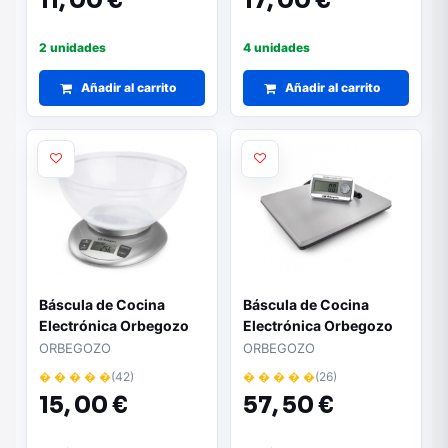
11,
00 €
17,
00 €
2 unidades
4 unidades
Añadir al carrito
Añadir al carrito
Báscula de Cocina
Báscula de Cocina
Electrónica Orbegozo
Electrónica Orbegozo
PC 2017/ hasta 3.5kg/
PC 5500/ hasta 200kg/
ORBEGOZO
ORBEGOZO
Plata
Plateada
� � � � �
(42)
� � � � �
(26)
15,
00 €
57,
50 €