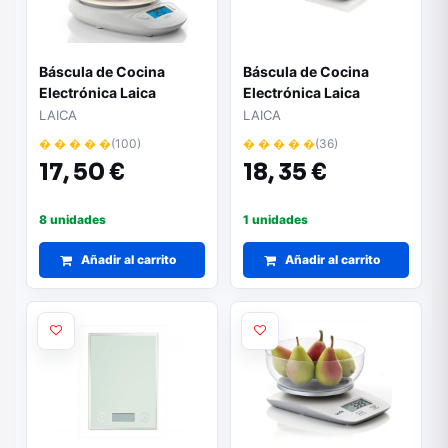
Báscula de Cocina
Báscula de Cocina
Electrónica Laica
Electrónica Laica
KS1019W/ Hasta 5kg
KS1035/ Hasta 5kg
LAICA
LAICA
� � � � �
(100)
� � � � �
(36)
17,
50 €
18,
35 €
8 unidades
1 unidades
Añadir al carrito
Añadir al carrito