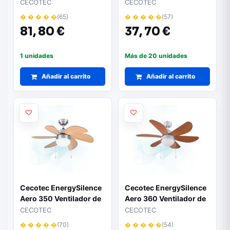
Ventilador de Pie -
Ventilador de
CECOTEC
CECOTEC
Potencia de 50W -
Sobremesa con 3 Aspas
� � � � �
(65)
� � � � �
(57)
Diametro 16" - Control
- 20W - Diametro de
81,
80 €
37,
70 €
Tactil LED - Mando a
20cm - Inclinacion
Distancia - 3
Ajustable - 2
Velocidades - 2 Modos
Velocidades - Rejilla
1 unidades
Más de 20 unidades
- Temporizador - Color
Protectora - Base
Blanco
Añadir al carrito
Estable - Color Beige
Añadir al carrito
Cecotec EnergySilence
Cecotec EnergySilence
Aero 350 Ventilador de
Aero 360 Ventilador de
Techo con 6 Aspas
Techo con 6 Aspas
CECOTEC
CECOTEC
Reversibles y Luz - 50W
Reversibles y Luz - 50W
� � � � �
(70)
� � � � �
(54)