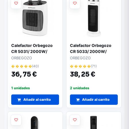
Calefactor Orbegozo
Calefactor Orbegozo
CR 5031/ 2000W/
CR 5033/ 2000W/
Termostato Regulable
Termostato Regulable
ORBEGOZO
ORBEGOZO
� � � � �
(40)
� � � � �
(71)
36,
75 €
38,
25 €
1 unidades
2 unidades
Añadir al carrito
Añadir al carrito