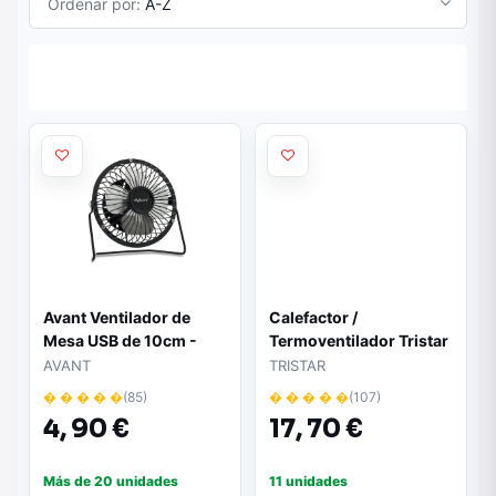
Ordenar por:
A-Z
Avant Ventilador de
Calefactor /
Mesa USB de 10cm -
Termoventilador Tristar
Cable 1m - Color Negro
KA-5191/ 2000W/
AVANT
TRISTAR
Termostato Regulable
� � � � �
(85)
� � � � �
(107)
4,
90 €
17,
70 €
Más de 20 unidades
11 unidades