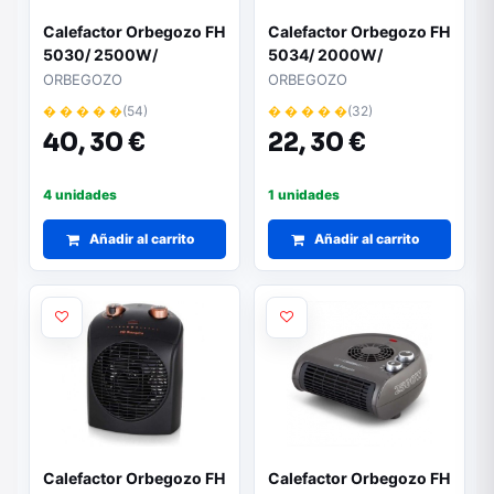
Calefactor Orbegozo FH
Calefactor Orbegozo FH
5030/ 2500W/
5034/ 2000W/
Termostato Regulable
Termostato Regulable
ORBEGOZO
ORBEGOZO
� � � � �
(54)
� � � � �
(32)
40,
30 €
22,
30 €
4 unidades
1 unidades
Añadir al carrito
Añadir al carrito
Calefactor Orbegozo FH
Calefactor Orbegozo FH