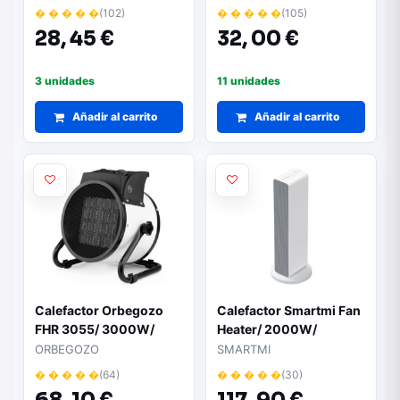
� � � � �
(102)
� � � � �
(105)
28,
45 €
32,
00 €
3 unidades
11 unidades
Añadir al carrito
Añadir al carrito
Calefactor Orbegozo
Calefactor Smartmi Fan
FHR 3055/ 3000W/
Heater/ 2000W/
Temperatura Regulable
Control por APP
ORBEGOZO
SMARTMI
� � � � �
(64)
� � � � �
(30)