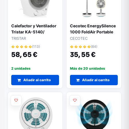
Calefactor y Ventilador
Cecotec EnergySilence
Tristar KA-5140/
1000 FoldAir Portable
2000W/ Termostato
Ventilador de Pie
TRISTAR
CECOTEC
Regulable
Portatil - 8000mAh -
� � � � �
(113)
� � � � �
(84)
Plegable y Telescopico -
58,
65 €
35,
55 €
Diametro de 10" - Tactil
- Oscilacion Automatica
- 3 Velocidades - 3
2 unidades
Más de 20 unidades
Tonos LED - Color Blanc
Añadir al carrito
Añadir al carrito