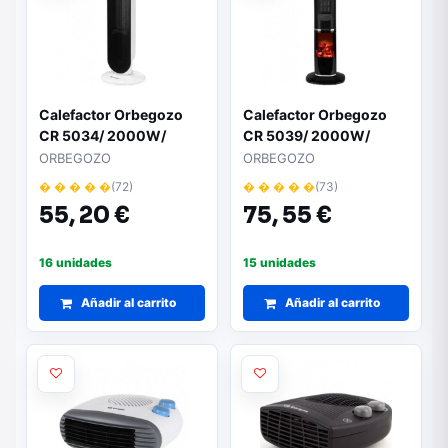
Calefactor Orbegozo
Calefactor Orbegozo
CR 5034/ 2000W/
CR 5039/ 2000W/
Termostato Regulable
Termostato Regulable
ORBEGOZO
ORBEGOZO
� � � � �
(72)
� � � � �
(73)
55,
20 €
75,
55 €
16 unidades
15 unidades
Añadir al carrito
Añadir al carrito