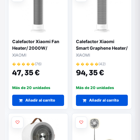
Calefactor Xiaomi Fan
Calefactor Xiaomi
Heater/ 2000W/
Smart Graphene Heater/
Control por APP
2000W/ Temperatura
XIAOMI
XIAOMI
Regulable/ Control por
� � � � �
(76)
� � � � �
(42)
APP
47,
35 €
94,
35 €
Más de 20 unidades
Más de 20 unidades
Añadir al carrito
Añadir al carrito