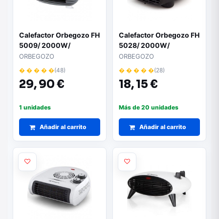
Calefactor Orbegozo FH
Calefactor Orbegozo FH
5009/ 2000W/
5028/ 2000W/
Termostato Regulable
Termostato Regulable
ORBEGOZO
ORBEGOZO
� � � � �
(48)
� � � � �
(28)
29,
90 €
18,
15 €
1 unidades
Más de 20 unidades
Añadir al carrito
Añadir al carrito