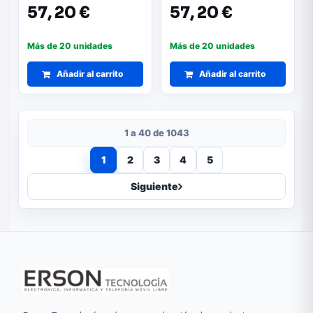
- Funcionamiento
- 91cm de Diametro -
57,
20 €
57,
20 €
Silencioso - Modo
Silencioso - Modo
Invierno/Verano - 3
Invierno - 3 Velocidades
Velocidades - Aspas de
- Aspas de Madera -
Más de 20 unidades
Más de 20 unidades
Madera Clara - Acero
Acero Inoxidable
Inoxidable
Añadir al carrito
Añadir al carrito
1 a 40 de 1043
1
2
3
4
5
Siguiente