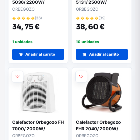
5036/ 2200W/
5131/ 2500W/
Termostato Regulable
Termostato Regulable
ORBEGOZO
ORBEGOZO
� � � � �
(36)
� � � � �
(39)
34,
75 €
38,
60 €
1 unidades
10 unidades
Añadir al carrito
Añadir al carrito
Calefactor Orbegozo FH
Calefactor Orbegozo
7000/ 2000W/
FHR 2040/ 2000W/
Termostato Regulable
Termostato Regulable
ORBEGOZO
ORBEGOZO