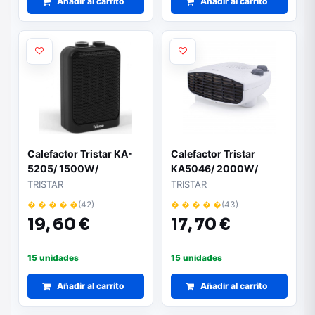
Añadir al carrito
Añadir al carrito
Calefactor Tristar KA-
Calefactor Tristar
5205/ 1500W/
KA5046/ 2000W/
Termostato Regulable
Termostato Regulable
TRISTAR
TRISTAR
� � � � �
(42)
� � � � �
(43)
19,
60 €
17,
70 €
15 unidades
15 unidades
Añadir al carrito
Añadir al carrito