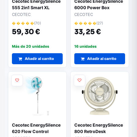
Cecotec EnergySilence
Cecotec EnergySilence
555 2in1 Smart XL
6000 Power Box
Ventilador de Pie y
Ventilador de Suelo con
CECOTEC
CECOTEC
Sobremesa con 5 Aspas
5 Aspas - 50W -
� � � � �
(70)
� � � � �
(27)
- 55W - Diametro de
Funcionamiento
59,
30 €
33,
25 €
40cm - Control Remoto
Silencioso - Rejilla
Incluido - 3 Velocidades
Giratoria
- Temporizador - Color
Multidireccional -
Más de 20 unidades
16 unidades
Negro
Temporizador
Añadir al carrito
Programable - 3
Añadir al carrito
Velocidades - Color
Blanco
Cecotec EnergySilence
Cecotec EnergySilence
620 Flow Control
800 RetroDesk