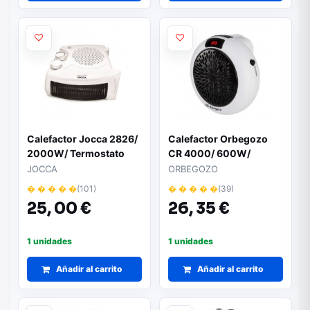
Calefactor Jocca 2826/
Calefactor Orbegozo
2000W/ Termostato
CR 4000/ 600W/
Regulable
Termostato Regulable
JOCCA
ORBEGOZO
� � � � �
(101)
� � � � �
(39)
25,
00 €
26,
35 €
1 unidades
1 unidades
Añadir al carrito
Añadir al carrito