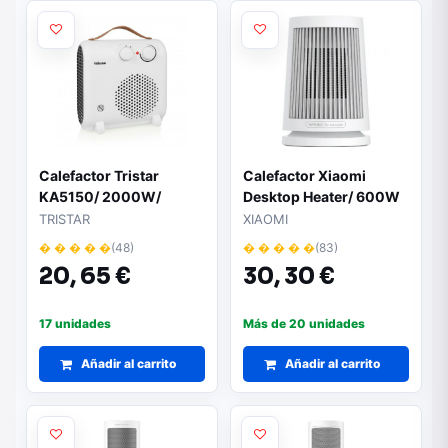
Calefactor Tristar
Calefactor Xiaomi
KA5150/ 2000W/
Desktop Heater/ 600W
Termostato Regulable
TRISTAR
XIAOMI
� � � � �
(48)
� � � � �
(83)
20,
65 €
30,
30 €
17 unidades
Más de 20 unidades
Añadir al carrito
Añadir al carrito