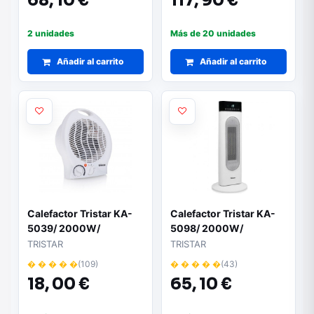
68,
10 €
117,
90 €
2 unidades
Más de 20 unidades
Añadir al carrito
Añadir al carrito
Calefactor Tristar KA-
Calefactor Tristar KA-
5039/ 2000W/
5098/ 2000W/
Termostato Regulable
Termostato Regulable
TRISTAR
TRISTAR
� � � � �
(109)
� � � � �
(43)
18,
00 €
65,
10 €