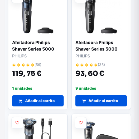
Afeitadora Philips
Afeitadora Philips
Shaver Series 5000
Shaver Series 5000
S5885/25/ con Batería
S5898/25/ con Batería
PHILIPS
PHILIPS
� � � � �
(56)
� � � � �
(35)
119,
75 €
93,
60 €
1 unidades
9 unidades
Añadir al carrito
Añadir al carrito