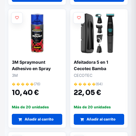
3M Spraymount
Afeitadora 5 en 1
Adhesivo en Spray
Cecotec Bamba
200ml - Permanente al
PrecisionCare Extreme/
3M
CECOTEC
Secado - Permite
con Batería/ 5
� � � � �
(76)
� � � � �
(64)
Reposicionar hasta
Accesorios
10,
40 €
22,
05 €
Secado - Color
Transparente
Más de 20 unidades
Más de 20 unidades
Añadir al carrito
Añadir al carrito