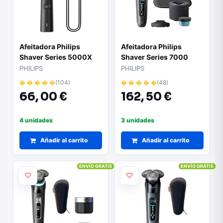
Afeitadora Philips
Afeitadora Philips
Shaver Series 5000X
Shaver Series 7000
X5006/00/ con Batería
S7887/55/ con Batería/
PHILIPS
PHILIPS
4 Accesorios
� � � � �
(104)
� � � � �
(48)
66,
00 €
162,
50 €
4 unidades
3 unidades
Añadir al carrito
Añadir al carrito
ENVÍO GRATIS
ENVÍO GRATIS