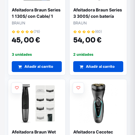
Afeitadora Braun Series
Afeitadora Braun Series
1 130S/ con Cable/ 1
3 300S/ con batería
Accesorio
BRAUN
BRAUN
� � � � �
(76)
� � � � �
(60)
45,
00 €
54,
00 €
3 unidades
2 unidades
Añadir al carrito
Añadir al carrito
Afeitadora Braun Wet
Afeitadora Cecotec