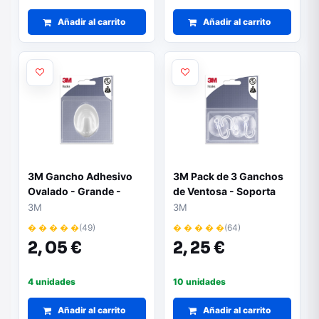
Añadir al carrito
Añadir al carrito
3M Gancho Adhesivo
3M Pack de 3 Ganchos
Ovalado - Grande -
de Ventosa - Soporta
Soporta hasta 1.2kg -
hasta 1kg - Color
3M
3M
Color Blanco
Transparente
� � � � �
(49)
� � � � �
(64)
2,
05 €
2,
25 €
4 unidades
10 unidades
Añadir al carrito
Añadir al carrito