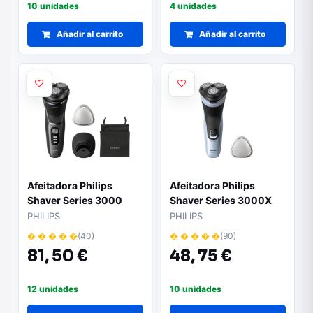
10 unidades
4 unidades
Añadir al carrito
Añadir al carrito
Afeitadora Philips
Afeitadora Philips
Shaver Series 3000
Shaver Series 3000X
S3343/13/ con Batería/
X3003/00/ con Batería/
PHILIPS
PHILIPS
4 Accesorios
2 Accesorios
� � � � �
(40)
� � � � �
(90)
81,
50 €
48,
75 €
12 unidades
10 unidades