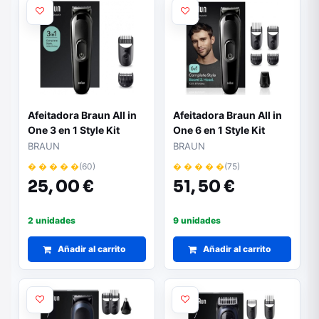
Afeitadora Braun All in
Afeitadora Braun All in
One 3 en 1 Style Kit
One 6 en 1 Style Kit
Series 3/ con batería/ 2
Series 3 MGK3410/ con
BRAUN
BRAUN
Accesorios
batería/ 6 Accesorios
� � � � �
(60)
� � � � �
(75)
25,
00 €
51,
50 €
2 unidades
9 unidades
Añadir al carrito
Añadir al carrito