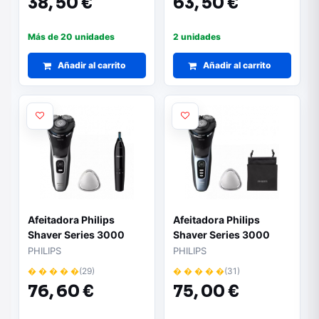
38,
50 €
63,
50 €
Más de 20 unidades
2 unidades
Añadir al carrito
Añadir al carrito
Afeitadora Philips
Afeitadora Philips
Shaver Series 3000
Shaver Series 3000
S3143/02/ con Batería /
S3243/12/ con Batería /
PHILIPS
PHILIPS
2 Accesorios
2 Accesorios
� � � � �
(29)
� � � � �
(31)
76,
60 €
75,
00 €