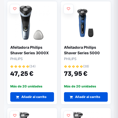
Afeitadora Philips
Afeitadora Philips
Shaver Series 3000X
Shaver Series 5000
X3063/ con Batería/ 2
S5466/17/ con Batería /
PHILIPS
PHILIPS
Accesorios
2 Accesorios
� � � � �
(34)
� � � � �
(38)
47,
25 €
73,
95 €
Más de 20 unidades
Más de 20 unidades
Añadir al carrito
Añadir al carrito