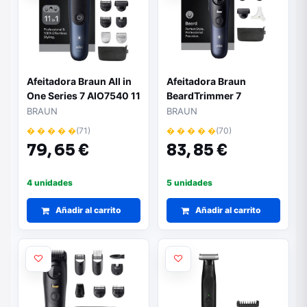
Afeitadora Braun All in
Afeitadora Braun
One Series 7 AIO7540 11
BeardTrimmer 7
en 1/ con batería/ 11
BT7520/ con Batería/ 6
BRAUN
BRAUN
Accesorios
Accesorios
� � � � �
(71)
� � � � �
(70)
79,
65 €
83,
85 €
4 unidades
5 unidades
Añadir al carrito
Añadir al carrito