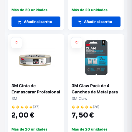
Más de 20 unidades
Más de 20 unidades
Añadir al carrito
Añadir al carrito
3M Cinta de
3M Claw Pack de 4
Enmascarar Profesional
Ganchos de Metal para
- 30mm x 50m - 70%
Paredes de Yeso -
3M
3M Claw
PEFC - Color Blanco
Soporta hasta 7kg -
� � � � �
(37)
� � � � �
(26)
Color Gris/Titanio
2,
00 €
7,
50 €
Más de 20 unidades
Más de 20 unidades