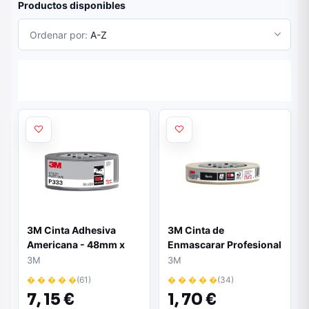
Productos disponibles
Ordenar por:
A-Z
3M Cinta Adhesiva
3M Cinta de
Americana - 48mm x
Enmascarar Profesional
50m - Color Plata
- 24mm x 50m - 70%
3M
3M
PEFC - Color Blanco
� � � � �
(61)
� � � � �
(34)
7,
15 €
1,
70 €