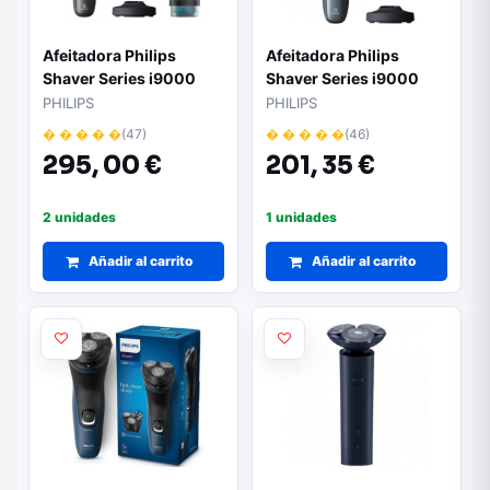
Afeitadora Philips
Afeitadora Philips
Shaver Series i9000
Shaver Series i9000
Prestige XP9200/30
X9001 Wet & Dry/ con
PHILIPS
PHILIPS
Wet & Dry/ con Batería/
Batería/ 1 Accesorio
� � � � �
(47)
� � � � �
(46)
Incluye 4 Accesorios
295,
00 €
201,
35 €
2 unidades
1 unidades
Añadir al carrito
Añadir al carrito