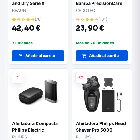
and Dry Serie X
Bamba PrecisionCare
XT5200/ con Batería/ 6
Titanium PerfectCut/
BRAUN
CECOTEC
Accesorios
con Batería/ 2
� � � � �
(76)
� � � � �
(101)
Accesorios
42,
40 €
23,
90 €
7 unidades
Más de 20 unidades
Añadir al carrito
Añadir al carrito
Afeitadora Compacta
Afeitadora Philips Head
Philips Electric
Shaver Pro 5000
Compact Shaver
Series/ con Batería
PHILIPS
PHILIPS