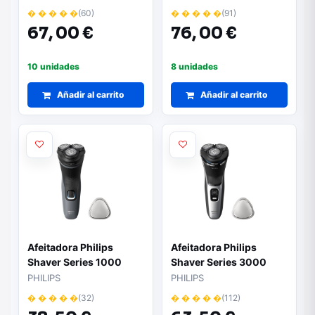
PQ888/06/ con Batería/
� � � � �
(60)
� � � � �
(91)
2 Accesorios
67,
00 €
76,
00 €
10 unidades
8 unidades
Añadir al carrito
Añadir al carrito
Afeitadora Philips
Afeitadora Philips
Shaver Series 1000
Shaver Series 3000
S1142/00/ con Batería /
S3143/00/ con Batería /
PHILIPS
PHILIPS
1 Accesorio
2 Accesorios
� � � � �
(32)
� � � � �
(112)