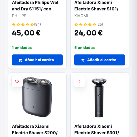
Afeitadora Philips Wet
Afeitadora Xiaomi
and Dry S1151/ con
Electric Shaver S101/
Batería
con Batería
PHILIPS
XIAOMI
� � � � �
(94)
� � � � �
(25)
45,
00 €
24,
00 €
1 unidades
5 unidades
Añadir al carrito
Añadir al carrito
Afeitadora Xiaomi
Afeitadora Xiaomi
Electric Shaver S200/
Electric Shaver S301/