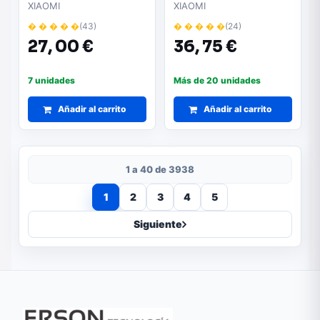
con Batería
con Batería
XIAOMI
XIAOMI
� � � � �
(43)
� � � � �
(24)
27,
00 €
36,
75 €
7 unidades
Más de 20 unidades
Añadir al carrito
Añadir al carrito
1 a 40 de 3938
1
2
3
4
5
Siguiente