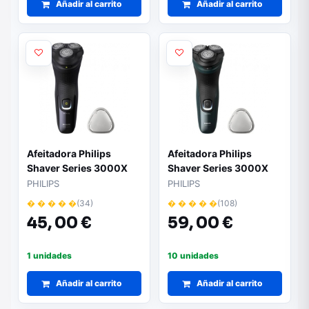
Añadir al carrito
Añadir al carrito
Afeitadora Philips
Afeitadora Philips
Shaver Series 3000X
Shaver Series 3000X
X3021/00/ con Batería/
X3052/ con Batería/ 2
PHILIPS
PHILIPS
1 Accesorio
Accesorios
� � � � �
(34)
� � � � �
(108)
45,
00 €
59,
00 €
1 unidades
10 unidades
Añadir al carrito
Añadir al carrito