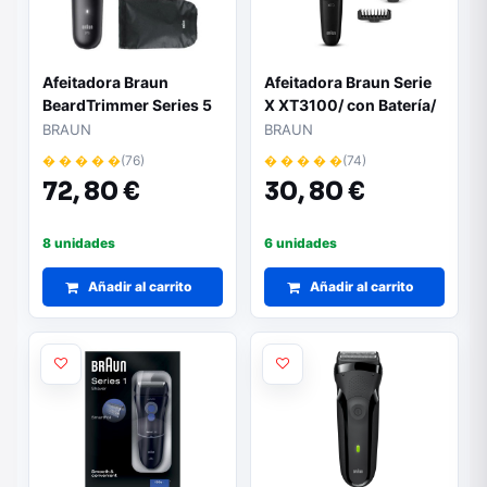
Afeitadora Braun
Afeitadora Braun Serie
BeardTrimmer Series 5
X XT3100/ con Batería/
BT5560/ con Batería/ 8
3 Accesorios
BRAUN
BRAUN
Accesorios
� � � � �
(76)
� � � � �
(74)
72,
80 €
30,
80 €
8 unidades
6 unidades
Añadir al carrito
Añadir al carrito