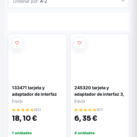
Ordenar por:
A-Z
133471 tarjeta y
245320 tarjeta y
adaptador de interfaz
adaptador de interfaz 3,
5 mm
Equip
Equip
� � � � �
(83)
� � � � �
(67)
18,
10 €
6,
35 €
1 unidades
4 unidades