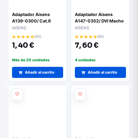
Adaptador Aisens
Adaptador Aisens
A139-0300/ Cat.6
A147-0352/ DVI Macho
- VGA Hembra
AISENS
AISENS
� � � � �
(93)
� � � � �
(90)
1,
40 €
7,
60 €
Más de 20 unidades
4 unidades
Añadir al carrito
Añadir al carrito