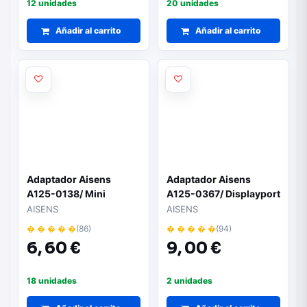
12 unidades
20 unidades
Añadir al carrito
Añadir al carrito
Adaptador Aisens
Adaptador Aisens
A125-0138/ Mini
A125-0367/ Displayport
Displayport Macho -
Macho - VGA Hembra
AISENS
AISENS
HDMI Hembra
� � � � �
(86)
� � � � �
(94)
6,
60 €
9,
00 €
18 unidades
2 unidades