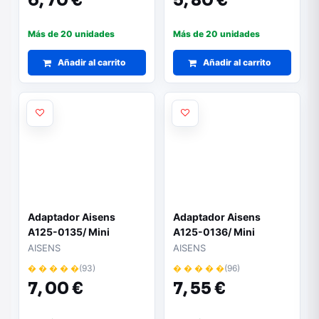
6,
70 €
5,
80 €
Más de 20 unidades
Más de 20 unidades
Añadir al carrito
Añadir al carrito
Adaptador Aisens
Adaptador Aisens
A125-0135/ Mini
A125-0136/ Mini
Displayport Macho -
Displayport Macho -
AISENS
AISENS
VGA Hembra
VGA Hembra
� � � � �
(93)
� � � � �
(96)
7,
00 €
7,
55 €