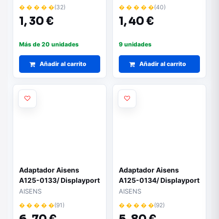
� � � � �
(32)
� � � � �
(40)
1,
30 €
1,
40 €
Más de 20 unidades
9 unidades
Añadir al carrito
Añadir al carrito
Adaptador Aisens
Adaptador Aisens
A125-0133/ Displayport
A125-0134/ Displayport
Macho - DVI Hembra
Macho - HDMI Hembra
AISENS
AISENS
� � � � �
(91)
� � � � �
(92)