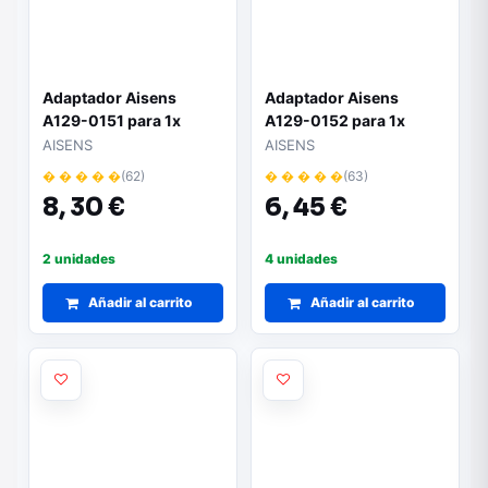
Adaptador Aisens
Adaptador Aisens
A129-0151 para 1x
A129-0152 para 1x
disco duro de 2.5
disco duro de 2.5
AISENS
AISENS
� � � � �
(62)
� � � � �
(63)
8,
30 €
6,
45 €
2 unidades
4 unidades
Añadir al carrito
Añadir al carrito