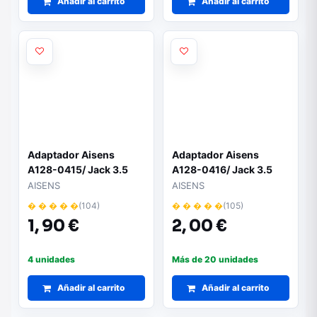
Añadir al carrito
Añadir al carrito
Adaptador Aisens
Adaptador Aisens
A128-0415/ Jack 3.5
A128-0416/ Jack 3.5
Macho - 2x Jack 3.5
Macho - 2x Jack 3.5
AISENS
AISENS
Hembra/ 25cm/ Gris
Hembra/ 25cm/ Negro
� � � � �
(104)
� � � � �
(105)
1,
90 €
2,
00 €
4 unidades
Más de 20 unidades
Añadir al carrito
Añadir al carrito