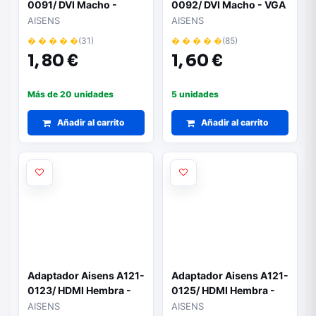
0091/ DVI Macho -
0092/ DVI Macho - VGA
HDMI Hembra
Hembra
AISENS
AISENS
� � � � �
(31)
� � � � �
(85)
1,
80 €
1,
60 €
Más de 20 unidades
5 unidades
Añadir al carrito
Añadir al carrito
Adaptador Aisens A121-
Adaptador Aisens A121-
0123/ HDMI Hembra -
0125/ HDMI Hembra -
HDMI Hembra
Micro HDMI Macho
AISENS
AISENS