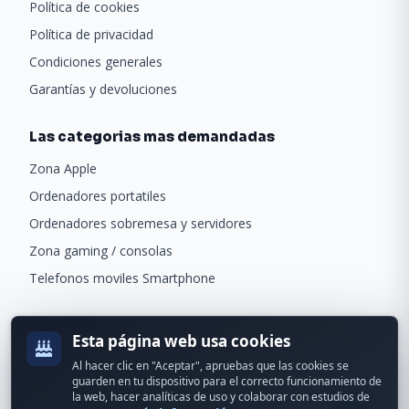
Política de cookies
Política de privacidad
Condiciones generales
Garantías y devoluciones
Las categorias mas demandadas
Zona Apple
Ordenadores portatiles
Ordenadores sobremesa y servidores
Zona gaming / consolas
Telefonos moviles Smartphone
Newsletter
Esta página web usa cookies
Recibe ofertas exclusivas y novedades.
Al hacer clic en "Aceptar", apruebas que las cookies se
guarden en tu dispositivo para el correcto funcionamiento de
la web, hacer analíticas de uso y colaborar con estudios de