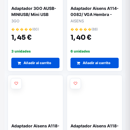
Adaptador 3GO AUSB-
Adaptador Aisens A114-
MINIUSB/ Mini USB
0082/ VGA Hembra -
Macho - USB Hembra
VGA Hembra
3GO
AISENS
� � � � �
(60)
� � � � �
(88)
1,
45 €
1,
40 €
3 unidades
6 unidades
Añadir al carrito
Añadir al carrito
Adaptador Aisens A118-
Adaptador Aisens A118-