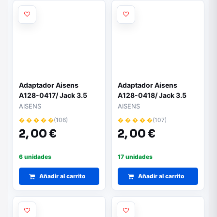
Adaptador Aisens
Adaptador Aisens
A128-0417/ Jack 3.5
A128-0418/ Jack 3.5
Hembra - 2x Jack 3.5
Hembra - 2x Jack 3.5
AISENS
AISENS
Macho/ 25cm/ Gris
Macho/ 25cm/ Negro
� � � � �
(106)
� � � � �
(107)
2,
00 €
2,
00 €
6 unidades
17 unidades
Añadir al carrito
Añadir al carrito