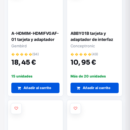
A-HDMIM-HDMIFVGAF-
ABBY01B tarjeta y
01 tarjeta y adaptador
adaptador de interfaz
de interfaz HDMI, VGA
Gembird
Conceptronic
� � � � �
(94)
� � � � �
(49)
18,
45 €
10,
95 €
15 unidades
Más de 20 unidades
Añadir al carrito
Añadir al carrito