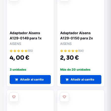
Adaptador Aisens
Adaptador Aisens
A129-0149 para 1x
A129-0150 para 2x
disco duro de 2.5
discos duros de 2.5
AISENS
AISENS
� � � � �
(65)
� � � � �
(64)
4,
00 €
2,
30 €
3 unidades
Más de 20 unidades
Añadir al carrito
Añadir al carrito