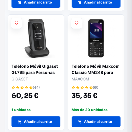
Añadir al carrito
Añadir al carrito
Teléfono Móvil Gigaset
Teléfono Móvil Maxcom
GL795 para Personas
Classic MM248 para
Mayores/ 4G/ Negro
Personas Mayores/ 4G/
GIGASET
MAXCOM
Negro
� � � � �
(44)
� � � � �
(60)
60,
25 €
35,
35 €
1 unidades
Más de 20 unidades
Añadir al carrito
Añadir al carrito