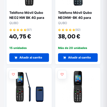
Teléfono Móvil Qubo
Teléfono Móvil Qubo
NEO2 NW BK 4G para
NEONW-BK 4G para
Personas Mayores/
Personas Mayores/
QUBO
QUBO
Negro
Negro
� � � � �
(97)
� � � � �
(92)
40,
75 €
38,
00 €
15 unidades
Más de 20 unidades
Añadir al carrito
Añadir al carrito