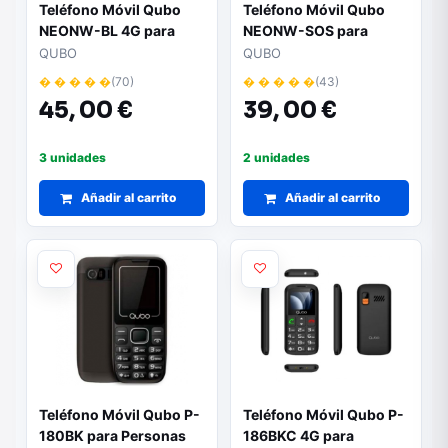
Teléfono Móvil Qubo
Teléfono Móvil Qubo
NEONW-BL 4G para
NEONW-SOS para
Personas Mayores/
Personas Mayores/
QUBO
QUBO
Azul
Azul
� � � � �
(70)
� � � � �
(43)
45,
00 €
39,
00 €
3 unidades
2 unidades
Añadir al carrito
Añadir al carrito
Teléfono Móvil Qubo P-
Teléfono Móvil Qubo P-
180BK para Personas
186BKC 4G para