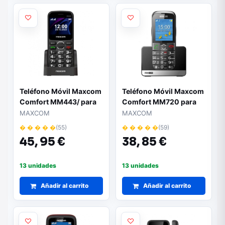
Teléfono Móvil Maxcom
Teléfono Móvil Maxcom
Comfort MM443/ para
Comfort MM720 para
Personas Mayores/ 4G/
Personas Mayores/
MAXCOM
MAXCOM
Negro
Negro
� � � � �
(55)
� � � � �
(59)
45,
95 €
38,
85 €
13 unidades
13 unidades
Añadir al carrito
Añadir al carrito