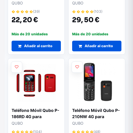
Mayores/ Negro
Personas Mayores/
QUBO
QUBO
Negro
� � � � �
(39)
� � � � �
(103)
22,
20 €
29,
50 €
Más de 20 unidades
Más de 20 unidades
Añadir al carrito
Añadir al carrito
Teléfono Móvil Qubo P-
Teléfono Móvil Qubo P-
186RD 4G para
210NW 4G para
Personas Mayores/
Personas Mayores/
QUBO
QUBO
Rojo
Negro
� � � � �
(104)
� � � � �
(48)