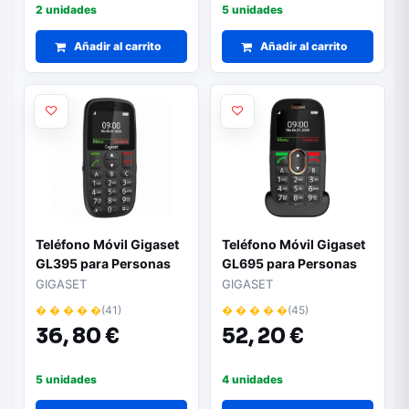
2 unidades
5 unidades
Añadir al carrito
Añadir al carrito
Teléfono Móvil Gigaset
Teléfono Móvil Gigaset
GL395 para Personas
GL695 para Personas
Mayores/ Negro
Mayores/ 4G/ Negro
GIGASET
GIGASET
� � � � �
(41)
� � � � �
(45)
36,
80 €
52,
20 €
5 unidades
4 unidades