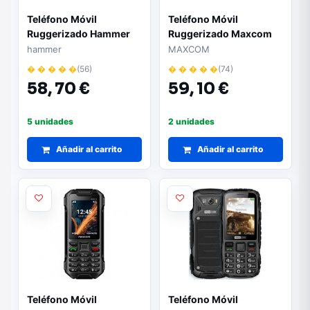
Teléfono Móvil
Teléfono Móvil
Ruggerizado Hammer
Ruggerizado Maxcom
Rock/ Negro
MM920/ Amarillo
hammer
MAXCOM
� � � � �
(56)
� � � � �
(74)
58,
70 €
59,
10 €
5 unidades
2 unidades
Añadir al carrito
Añadir al carrito
Teléfono Móvil
Teléfono Móvil