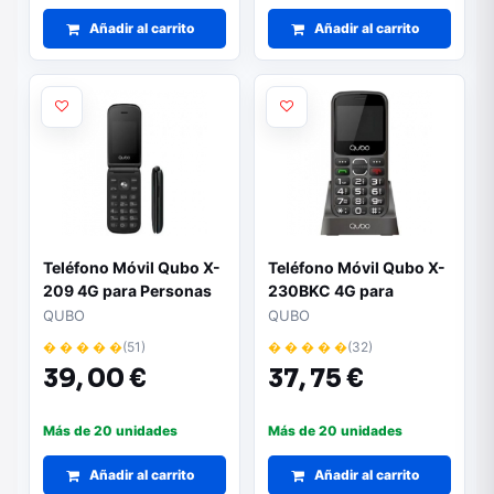
Añadir al carrito
Añadir al carrito
Teléfono Móvil Qubo X-
Teléfono Móvil Qubo X-
209 4G para Personas
230BKC 4G para
Mayores/ Negro
Personas Mayores/
QUBO
QUBO
Negro
� � � � �
(51)
� � � � �
(32)
39,
00 €
37,
75 €
Más de 20 unidades
Más de 20 unidades
Añadir al carrito
Añadir al carrito