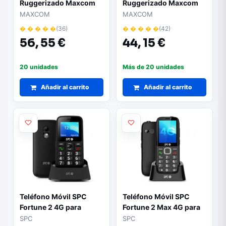
Ruggerizado Maxcom
Ruggerizado Maxcom
Strong MM918 4G
Strong MM920/ Negro
MAXCOM
MAXCOM
VoLTE/ Negro
� � � � �
(36)
� � � � �
(42)
56,
55 €
44,
15 €
20 unidades
Más de 20 unidades
Añadir al carrito
Añadir al carrito
Teléfono Móvil SPC
Teléfono Móvil SPC
Fortune 2 4G para
Fortune 2 Max 4G para
Personas Mayores/
Personas Mayores/
SPC
SPC