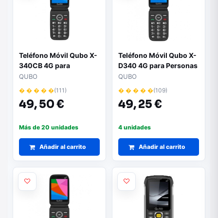
Teléfono Móvil Qubo X-
Teléfono Móvil Qubo X-
340CB 4G para
D340 4G para Personas
Personas Mayores/
Mayores/ Negro
QUBO
QUBO
Negro
� � � � �
(111)
� � � � �
(109)
49,
50 €
49,
25 €
Más de 20 unidades
4 unidades
Añadir al carrito
Añadir al carrito