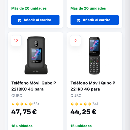
Más de 20 unidades
Más de 20 unidades
Añadir al carrito
Añadir al carrito
Teléfono Móvil Qubo P-
Teléfono Móvil Qubo P-
221BKC 4G para
221RD 4G para
Personas Mayores/
Personas Mayores/
QUBO
QUBO
Negro
Rojo
� � � � �
(63)
� � � � �
(64)
47,
75 €
44,
25 €
18 unidades
15 unidades