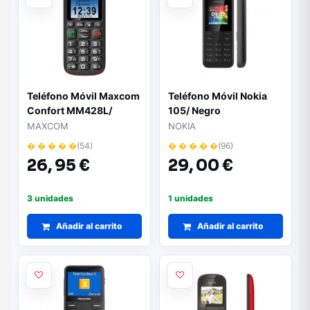
Teléfono Móvil Maxcom
Teléfono Móvil Nokia
Confort MM428L/
105/ Negro
Negro
MAXCOM
NOKIA
� � � � �
(54)
� � � � �
(96)
26,
95 €
29,
00 €
3 unidades
1 unidades
Añadir al carrito
Añadir al carrito