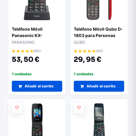
Teléfono Móvil
Teléfono Móvil Qubo D-
Panasonic KX-
1803 para Personas
TU155EXBN para
Mayores/ Rojo
PANASONIC
QUBO
Personas Mayores/
� � � � �
(60)
� � � � �
(40)
Negro
53,
50 €
29,
95 €
1 unidades
1 unidades
Añadir al carrito
Añadir al carrito