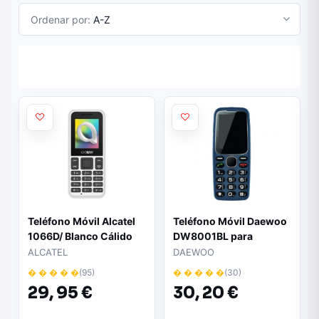
Ordenar por:
A-Z
Teléfono Móvil Alcatel
Teléfono Móvil Daewoo
1066D/ Blanco Cálido
DW8001BL para
Personas Mayores/
ALCATEL
DAEWOO
Azul
� � � � �
(95)
� � � � �
(30)
29,
95 €
30,
20 €