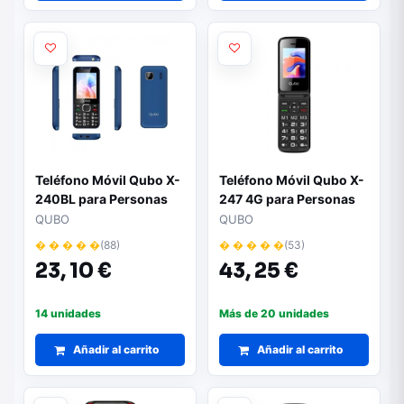
Teléfono Móvil Qubo X-
Teléfono Móvil Qubo X-
240BL para Personas
247 4G para Personas
Mayores/ Azul
Mayores/ Negro y Azul
QUBO
QUBO
� � � � �
(88)
� � � � �
(53)
23,
10 €
43,
25 €
14 unidades
Más de 20 unidades
Añadir al carrito
Añadir al carrito