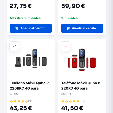
27,
75 €
59,
90 €
Más de 20 unidades
1 unidades
Añadir al carrito
Añadir al carrito
Teléfono Móvil Qubo P-
Teléfono Móvil Qubo P-
220BKC 4G para
220RD 4G para
Personas Mayores/
Personas Mayores/
QUBO
QUBO
Negro
Rojo
� � � � �
(31)
� � � � �
(32)
43,
25 €
41,
50 €