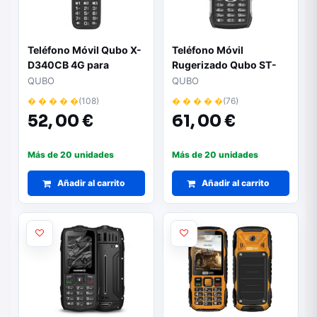
Teléfono Móvil Qubo X-
Teléfono Móvil
D340CB 4G para
Rugerizado Qubo ST-
Personas Mayores/
002 para Personas
QUBO
QUBO
Negro
Mayores/ Negro
� � � � �
(108)
� � � � �
(76)
52,
00 €
61,
00 €
Más de 20 unidades
Más de 20 unidades
Añadir al carrito
Añadir al carrito