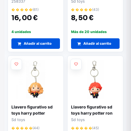
oficial
258337
Sd toys
� � � � �
(61)
� � � � �
(43)
16,
00 €
8,
50 €
4 unidades
Más de 20 unidades
Añadir al carrito
Añadir al carrito
Llavero figurativo sd
Llavero figurativo sd
toys harry potter
toys harry potter ron
hermione granger goma
weasley goma
Sd toys
Sd toys
� � � � �
(44)
� � � � �
(45)