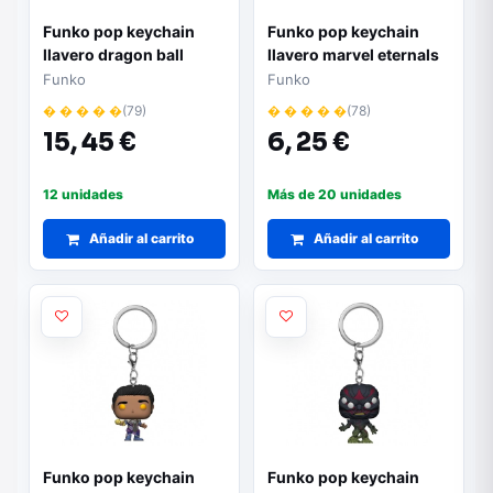
Funko pop keychain
Funko pop keychain
llavero dragon ball
llavero marvel eternals
super: super hero
ikaris 50089
Funko
Funko
orange piccolo 75641
� � � � �
(79)
� � � � �
(78)
15,
45 €
6,
25 €
12 unidades
Más de 20 unidades
Añadir al carrito
Añadir al carrito
Funko pop keychain
Funko pop keychain