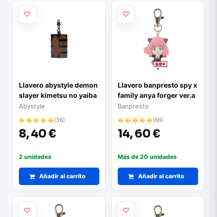
Llavero abystyle demon
Llavero banpresto spy x
slayer kimetsu no yaiba
family anya forger ver.a
caja de nezuko
Abystyle
Banpresto
� � � � �
(36)
� � � � �
(66)
8,
40 €
14,
60 €
2 unidades
Más de 20 unidades
Añadir al carrito
Añadir al carrito