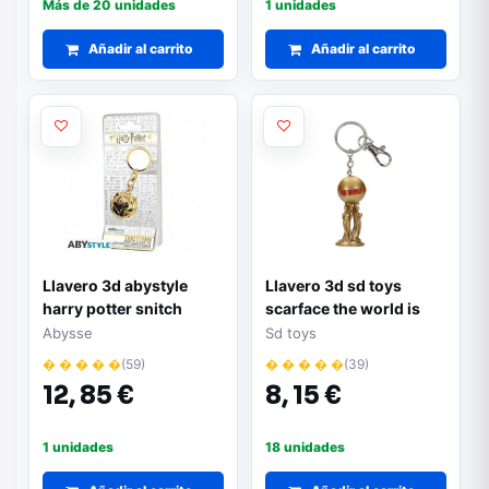
Más de 20 unidades
1 unidades
Añadir al carrito
Añadir al carrito
Llavero 3d abystyle
Llavero 3d sd toys
harry potter snitch
scarface the world is
dorada
yours
Abysse
Sd toys
� � � � �
(59)
� � � � �
(39)
12,
85 €
8,
15 €
1 unidades
18 unidades