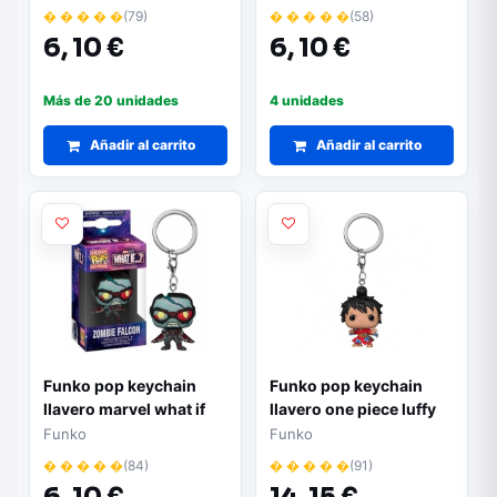
� � � � �
(79)
� � � � �
(58)
6,
10 €
6,
10 €
Más de 20 unidades
4 unidades
Añadir al carrito
Añadir al carrito
Funko pop keychain
Funko pop keychain
llavero marvel what if
llavero one piece luffy
falcon zombie 57401
en kimono 61370
Funko
Funko
� � � � �
(84)
� � � � �
(91)