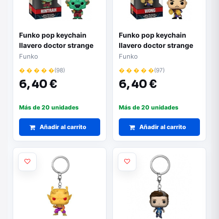
Funko pop keychain
Funko pop keychain
llavero doctor strange
llavero doctor strange
multiverso de la locura
multiverso de la locura
Funko
Funko
rintrah
wong 60912
� � � � �
(98)
� � � � �
(97)
6,
40 €
6,
40 €
Más de 20 unidades
Más de 20 unidades
Añadir al carrito
Añadir al carrito