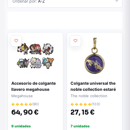
Ordenar por:
A-Z
Accesorio de colgante
Colgante universal the
llavero megahouse
noble collection estaré
rubber mascot shaman
aquí mismo
Megahouse
The noble collection
king set de 6
� � � � �
(90)
� � � � �
(103)
64,
90 €
27,
15 €
9 unidades
7 unidades