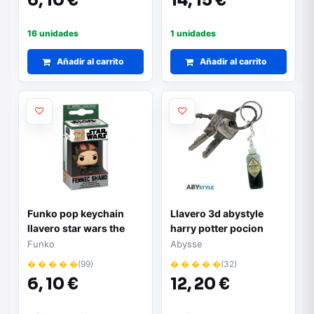
6,
10 €
14,
15 €
16 unidades
1 unidades
Añadir al carrito
Añadir al carrito
Funko pop keychain
Llavero 3d abystyle
llavero star wars the
harry potter pocion
book of boba fett fennec
nº07
Funko
Abysse
� � � � �
(99)
� � � � �
(32)
6,
10 €
12,
20 €