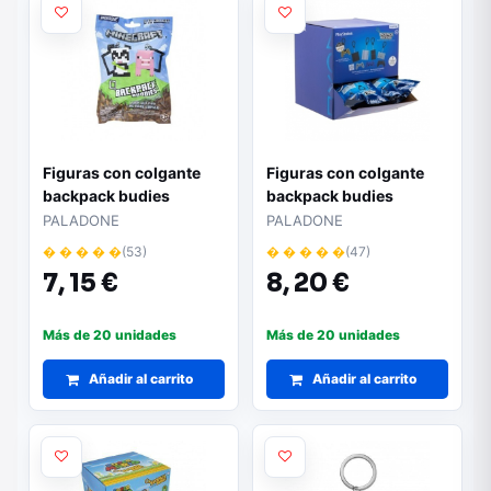
Figuras con colgante
Figuras con colgante
backpack budies
backpack budies
paladone minecraft t2 9
paladone playstation
PALADONE
PALADONE
unidades
� � � � �
(53)
� � � � �
(47)
7,
15 €
8,
20 €
Más de 20 unidades
Más de 20 unidades
Añadir al carrito
Añadir al carrito