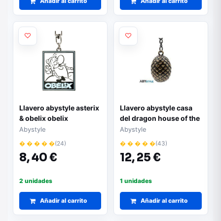
Añadir al carrito
Añadir al carrito
Llavero abystyle asterix
Llavero abystyle casa
& obelix obelix
del dragon house of the
dragon huevo de
Abystyle
Abystyle
dragon
� � � � �
(24)
� � � � �
(43)
8,
40 €
12,
25 €
2 unidades
1 unidades
Añadir al carrito
Añadir al carrito