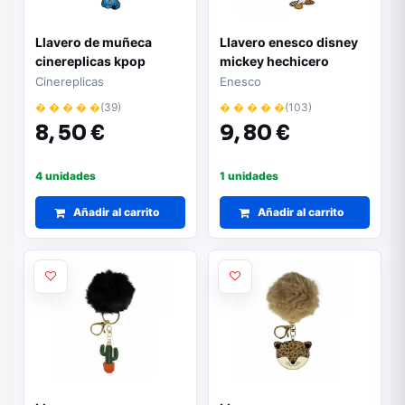
Llavero de muñeca
Llavero enesco disney
cinereplicas kpop
mickey hechicero
demon hunters derpy
Cinereplicas
Enesco
� � � � �
(39)
� � � � �
(103)
8,
50 €
9,
80 €
4 unidades
1 unidades
Añadir al carrito
Añadir al carrito