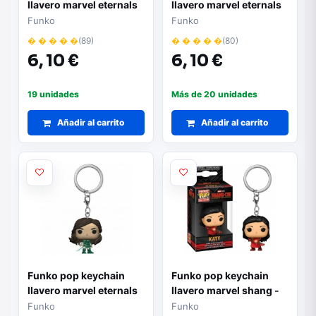
llavero marvel eternals
llavero marvel eternals
kingo 50770
kro 50092
Funko
Funko
� � � � �
(89)
� � � � �
(80)
6,
10 €
6,
10 €
19 unidades
Más de 20 unidades
Añadir al carrito
Añadir al carrito
Funko pop keychain
Funko pop keychain
llavero marvel eternals
llavero marvel shang -
sersi 50090
chi katy 53760
Funko
Funko