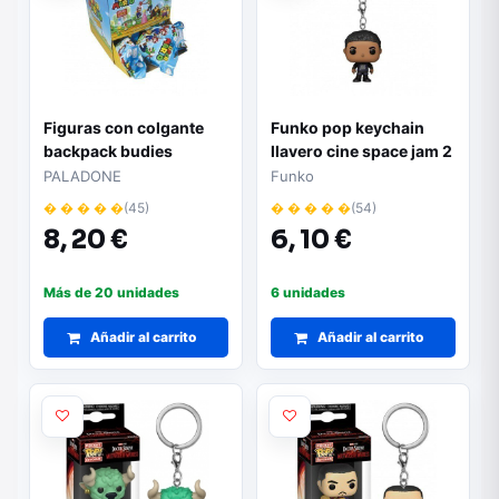
Figuras con colgante
Funko pop keychain
backpack budies
llavero cine space jam 2
paladone super mario
don 56236 (preorder
PALADONE
Funko
reserva ya)
� � � � �
(45)
� � � � �
(54)
8,
20 €
6,
10 €
Más de 20 unidades
6 unidades
Añadir al carrito
Añadir al carrito