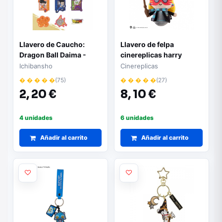
Llavero de Caucho:
Llavero de felpa
Dragon Ball Daima -
cinereplicas harry
Ichiban Kuji Premio H
potter luna lovegood
Ichibansho
Cinereplicas
(Aleatorio)
� � � � �
(75)
� � � � �
(27)
2,
20 €
8,
10 €
4 unidades
6 unidades
Añadir al carrito
Añadir al carrito