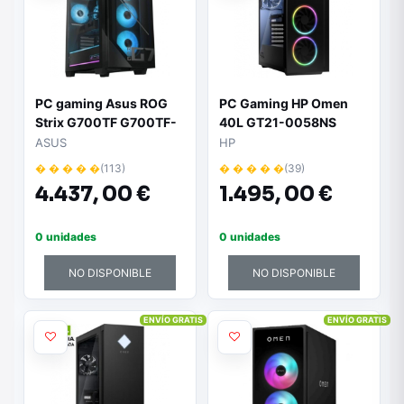
PC gaming Asus ROG
PC Gaming HP Omen
Strix G700TF G700TF-
40L GT21-0058NS
09285K0830 - Intel
Ryzen 5 5600G/ 16GB/
ASUS
HP
Core Ultra 9 285K | 64
512GB SSD/ GeForce
� � � � �
(113)
� � � � �
(39)
GB RAM | 2 TB SSD |
RTX 3060Ti/ Win11
4.437,
00 €
1.495,
00 €
GeForce RTX 5080 | Sin
sistema operativo
0 unidades
0 unidades
NO DISPONIBLE
NO DISPONIBLE
ENVÍO GRATIS
ENVÍO GRATIS