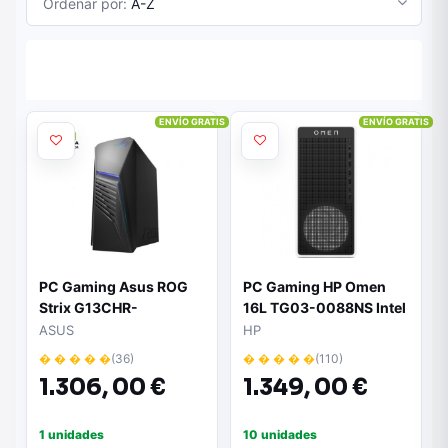
Ordenar por:
A-Z
ENVÍO GRATIS
ENVÍO GRATIS
PC Gaming Asus ROG
PC Gaming HP Omen
Strix G13CHR-
16L TG03-0088NS Intel
51440F0450 Intel Core
Core Ultra 5-225F/
ASUS
HP
i5-14400F/ 16GB/ 1TB
16GB/ 1TB SSD/ GeForce
� � � � �
(36)
� � � � �
(110)
SSD/ GeForce RTX
RTX 5060/ Sin Sistema
1.306,
00 €
1.349,
00 €
4060/ Sin Sistema
Operativo
Operativo
1 unidades
10 unidades