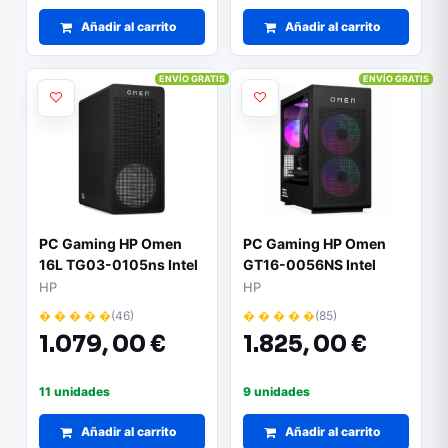
Añadir al carrito
Añadir al carrito
ENVÍO GRATIS
ENVÍO GRATIS
PC Gaming HP Omen
PC Gaming HP Omen
16L TG03-0105ns Intel
GT16-0056NS Intel
Core i5-14400F/ 16GB/
Core i7-14700F/ 16GB/
HP
HP
1TB SSD/ GeForce RTX
1TB SSD/ GeForce RTX
� � � � �
(46)
� � � � �
(85)
5050/ Sin Sistema
5060 Ti/ Sin Sistema
1.079,
00 €
1.825,
00 €
Operativo
Operativo
11 unidades
9 unidades
Añadir al carrito
Añadir al carrito