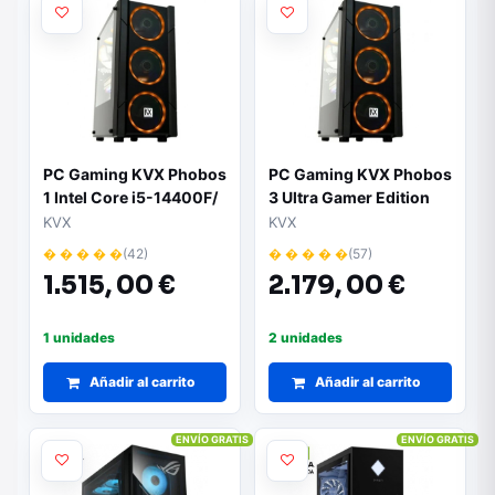
PC Gaming KVX Phobos
PC Gaming KVX Phobos
1 Intel Core i5-14400F/
3 Ultra Gamer Edition
16GB/ 1TB SSD/ GeForce
Intel Core Ultra 5-
KVX
KVX
RTX 5060/ Sin Sistema
245KF/ 32GB/ 2TB SSD/
� � � � �
(42)
� � � � �
(57)
Operativo
RTX 5060Ti/ Sin
1.515,
00 €
2.179,
00 €
Sistema Operativo
1 unidades
2 unidades
Añadir al carrito
Añadir al carrito
ENVÍO GRATIS
ENVÍO GRATIS