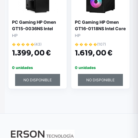
PC Gaming HP Omen
PC Gaming HP Omen
GT15-0036NS Intel
GT16-0118NS Intel Core
Core i5-12400F/ 16GB/
5-225F/ 32GB/ 1TB SSD/
HP
HP
512GB SSD + 1TB/
GeForce RTX 5060/ Sin
� � � � �
(43)
� � � � �
(107)
GeForce RTX 3060 Ti/
Sistema Operativo
1.399,
00 €
1.619,
00 €
Sin Sistema Operativo
0 unidades
0 unidades
NO DISPONIBLE
NO DISPONIBLE