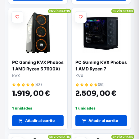
ENVÍO GRATIS
ENVÍO GRATIS
PC Gaming KVX Phobos
PC Gaming KVX Phobos
1 AMD Ryzen 5 7600X/
1 AMD Ryzen 7
32GB/ 1TB SSD/ GeForce
7800X3D/ 32GB/ 2TB
KVX
KVX
RTX 5060 Ti/ Sin
SSD/ GeForce RTX
� � � � �
(43)
� � � � �
(89)
Sistema Operativo
5070/ Sin Sistema
1.919,
00 €
2.509,
00 €
Operativo
1 unidades
1 unidades
Añadir al carrito
Añadir al carrito
ENVÍO GRATIS
ENVÍO GRATIS