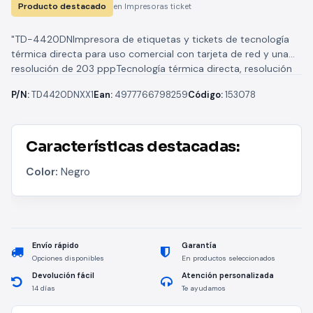
Producto destacado
en Impresoras ticket
"TD-4420DNImpresora de etiquetas y tickets de tecnología
térmica directa para uso comercial con tarjeta de red y una
resolución de 203 pppTecnología térmica directa, resolución
203 ppp, conexión...
P/N:
TD4420DNXX1
Ean:
4977766798259
Código:
153078
Características destacadas:
Color:
Negro
Envío rápido
Garantía
Opciones disponibles
En productos seleccionados
Devolución fácil
Atención personalizada
14 días
Te ayudamos