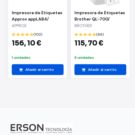
Impresora de Etiquetas
Impresora de Etiquetas
Approx appLAB4/
Brother QL-700/
Térmica/ Ancho
Térmica/ Ancho
APPROX
BROTHER
etiqueta 20 a 118mm/
etiqueta 62mm/ USB/
� � � � �
(102)
� � � � �
(66)
USB-RS232-Ethernet/
Blanca y Negra
156,
10 €
115,
70 €
Negra
1 unidades
8 unidades
Añadir al carrito
Añadir al carrito