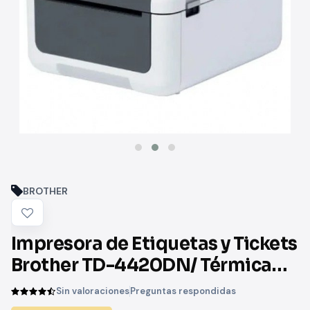
BROTHER
Impresora de Etiquetas y Tickets
Brother TD-4420DN/ Térmica
Directa/ Ancho etiqueta 118mm/
Sin valoraciones
Preguntas respondidas
USB-RS-232C/ Blanca y Negra