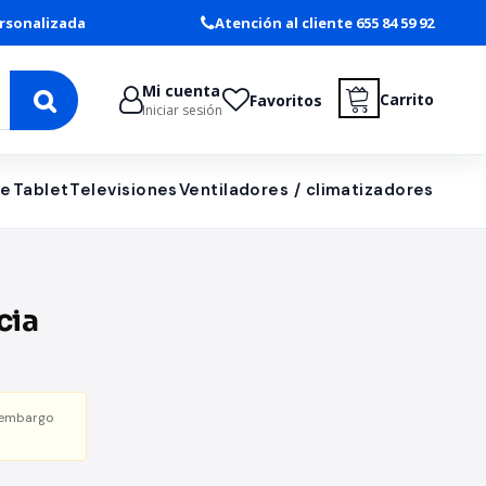
rsonalizada
Atención al cliente 655 84 59 92
Mi cuenta
Carrito
Favoritos
Iniciar sesión
le
Tablet
Televisiones
Ventiladores / climatizadores
cia
pta
 embargo