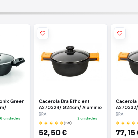
onix Green
Cacerola Bra Efficient
Cacerola 
cm/
A270324/ Ø24cm/ Aluminio
A270332/
/ Apta
fundido/ Apta para
fundido/ 
BRA
BRA
6 unidades
2 unidades
Inducción
Inducció
� � � � �
(65)
� � � � 
52,
50 €
77,
15 