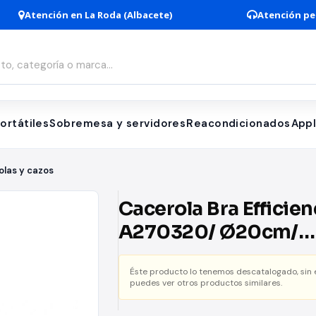
Atención en La Roda (Albacete)
Atención pe
ortátiles
Sobremesa y servidores
Reacondicionados
App
las y cazos
Cacerola Bra Efficien
A270320/ Ø20cm/
Aluminio fundido/ A
Éste producto lo tenemos descatalogado, sin
para Inducción
puedes ver otros productos similares.