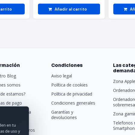
carrito
Añadir al carrito
Añ
ormación
Condiciones
Las cate
demand
tro Blog
Aviso legal
Zona Appl
nes somos
Política de cookies
Ordenadore
de estamos?
Política de privacidad
Ordenador
as de pago
Condiciones generales
sobremesa 
porte y entrega
Garantías y
Zona gamin
devoluciones
tras marcas
Telefonos 
rden en tu
Smartphon
acta con nosotros
cas de uso y