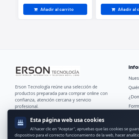
Añadir al carrito
Añadir al 
Inf
Nues
Erson Tecnología reúne una selección de
Quié
productos preparada para comprar online con
¿Don
confianza, atención cercana y servicio
Form
profesional.
Trans
Esta página web usa cookies
Nues
Al hacer clic en "Aceptar", apruebas que las cookies se gua
Cont
dispositivo para el correcto funcionamiento de la web, hacer analíti