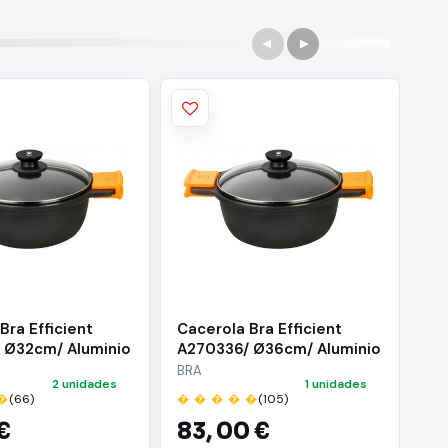
Bra Efficient
Cacerola Bra Efficient
Ca
 Ø32cm/ Aluminio
A270336/ Ø36cm/ Aluminio
A2
Apta para
fundido/ Apta para
Al
BRA
BR
2 unidades
1 unidades
n
Inducción
pa
�
(66)
� � � � �
(105)
� 
€
83,
00 €
4