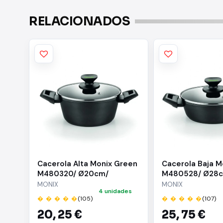
RELACIONADOS
Cacerola Alta Monix Green
Cacerola Baja M
M480320/ Ø20cm/
M480528/ Ø28
Aluminio forjado/ Apta
Aluminio forjado
MONIX
MONIX
4 unidades
para Inducción
para Inducción
� � � � �
(105)
� � � � �
(107)
20,
25 €
25,
75 €