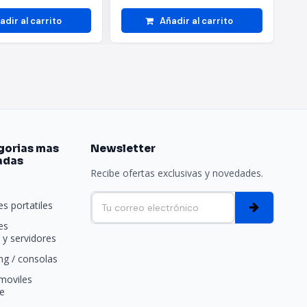
adir al carrito
Añadir al carrito
gorias mas
Newsletter
adas
Recibe ofertas exclusivas y novedades.
e
s portatiles
es
y servidores
g / consolas
moviles
e