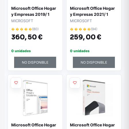
Microsoft Office Hogar
Microsoft Office Hogar
y Empresas 2019/ 1
y Empresas 2021/ 1
Usuario/ Licencia
Usuario/ Licencia
MICROSOFT
MICROSOFT
Perpetua
Perpetua
� � � � �
(80)
� � � � �
(94)
360,
50 €
259,
00 €
0 unidades
0 unidades
NO DISPONIBLE
NO DISPONIBLE
Microsoft Office Hogar
Microsoft Office Hogar