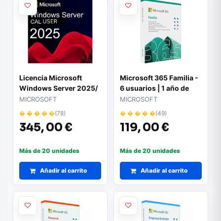
Licencia Microsoft
Microsoft 365 Familia -
Windows Server 2025/
6 usuarios | 1 año de
CAL/ 5 Usuarios
suscripción | Hasta 5
MICROSOFT
MICROSOFT
dispositivos por
� � � � �
(78)
� � � � �
(49)
usuario
345,
00 €
119,
00 €
Más de 20 unidades
Más de 20 unidades
Añadir al carrito
Añadir al carrito