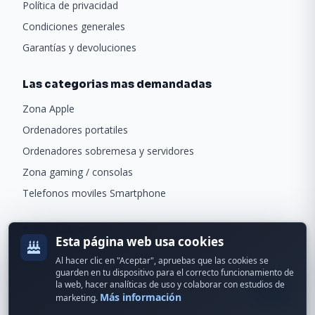
Política de privacidad
Condiciones generales
Garantías y devoluciones
Las categorias mas demandadas
Zona Apple
Ordenadores portatiles
Ordenadores sobremesa y servidores
Zona gaming / consolas
Telefonos moviles Smartphone
Newsletter
Esta página web usa cookies
Recibe ofertas exclusivas y novedades.
Al hacer clic en "Aceptar", apruebas que las cookies se
guarden en tu dispositivo para el correcto funcionamiento de
la web, hacer analíticas de uso y colaborar con estudios de
Más información
marketing.