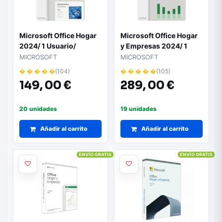
Microsoft Office Hogar
Microsoft Office Hogar
2024/ 1 Usuario/
y Empresas 2024/ 1
Licencia Perpetua
Usuario/ Licencia
MICROSOFT
MICROSOFT
Perpetua
� � � � �
(104)
� � � � �
(105)
149,
00 €
289,
00 €
20 unidades
19 unidades
Añadir al carrito
Añadir al carrito
ENVÍO GRATIS
ENVÍO GRATIS