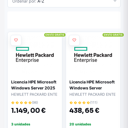
Ordenar por:
A-Z
ENVÍO GRATIS
ENVÍO GRATIS
Licencia HPE Microsoft
Licencia HPE Microsoft
Windows Server 2025
Windows Server
Standard ROK
Essentials 2025 ROK
HEWLETT PACKARD ENTE
HEWLETT PACKARD ENTE
� � � � �
(96)
� � � � �
(111)
1.149,
00 €
438,
65 €
3 unidades
20 unidades