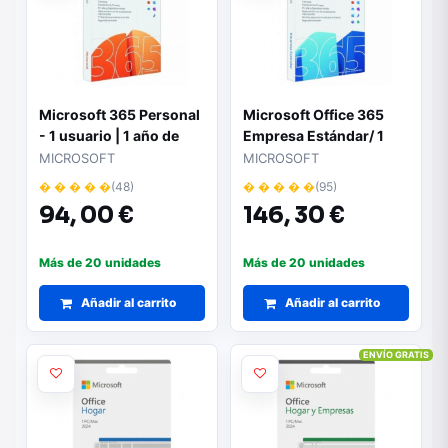
Microsoft 365 Personal
Microsoft Office 365
- 1 usuario | 1 año de
Empresa Estándar/ 1
suscripción |
Usuario/ 1 Año/ 5
MICROSOFT
MICROSOFT
Aplicaciones Office
Dispositivos
� � � � �
(48)
� � � � �
(95)
premium | Compatible
94,
00 €
146,
30 €
con PC, Mac, tabletas y
móviles
Más de 20 unidades
Más de 20 unidades
Añadir al carrito
Añadir al carrito
ENVÍO GRATIS