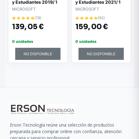
y Estudiantes 2019/ 1
y Estudiantes 2021/ 1
Usuario/ Licencia
Usuario/ Licencia
MICROSOFT
MICROSOFT
Perpetua
Perpetua
� � � � �
(78)
� � � � �
(93)
139,
05 €
159,
00 €
0 unidades
0 unidades
NO DISPONIBLE
NO DISPONIBLE
Erson Tecnología reúne una selección de productos
preparada para comprar online con confianza, atención
cercana y servicio profesional.