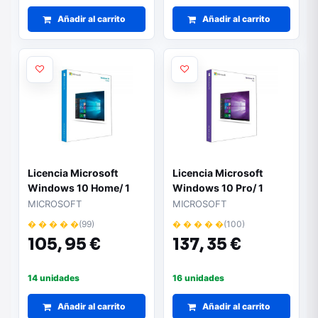
Añadir al carrito
Añadir al carrito
Licencia Microsoft
Licencia Microsoft
Windows 10 Home/ 1
Windows 10 Pro/ 1
Usuario
Usuario
MICROSOFT
MICROSOFT
� � � � �
(99)
� � � � �
(100)
105,
95 €
137,
35 €
14 unidades
16 unidades
Añadir al carrito
Añadir al carrito