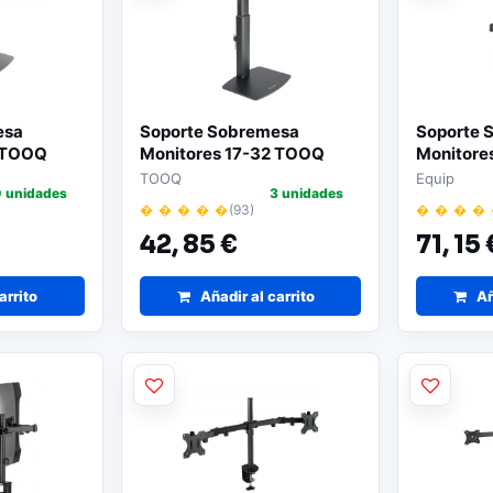
esa
Soporte Sobremesa
Soporte 
7 TOOQ
Monitores 17-32 TOOQ
Monitores
NEGRO
Portatil
TOOQ
Equip
 unidades
3 unidades
� � � � �
(93)
� � � �
42,
85 €
71,
15 
arrito
Añadir al carrito
Añ