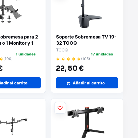
Sobremesa para 2
Soporte Sobremesa TV 19-
 o 1 Monitor y 1
32 TOOQ
TOOQ
1 unidades
17 unidades
 �
(100)
� � � � �
(105)
€
22,
50 €
adir al carrito
Añadir al carrito