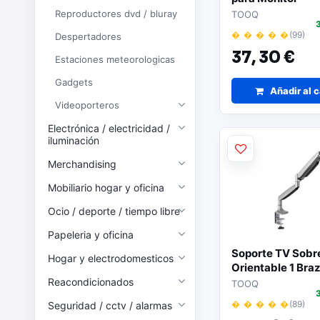
Reproductores dvd / bluray
TOOQ
� � � � �
(99)
Despertadores
37,
30 €
Estaciones meteorologicas
Gadgets
Añadir al c
Videoporteros
Electrónica / electricidad /
iluminación
Merchandising
Mobiliario hogar y oficina
Ocio / deporte / tiempo libre
Papeleria y oficina
Soporte TV Sob
Hogar y electrodomesticos
Orientable 1 Bra
Reacondicionados
TOOQ
� � � � �
(89)
Seguridad / cctv / alarmas