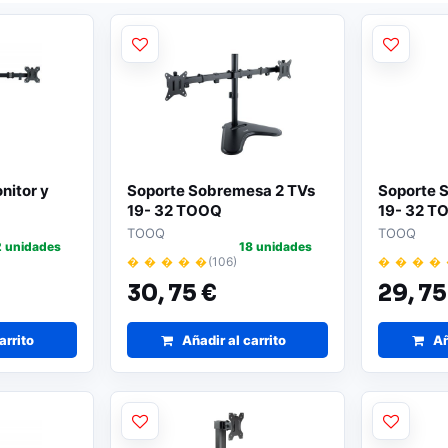
nitor y
Soporte Sobremesa 2 TVs
Soporte 
19- 32 TOOQ
19- 32 T
TOOQ
TOOQ
2 unidades
18 unidades
� � � � �
(106)
� � � �
30,
75 €
29,
75
arrito
Añadir al carrito
Añ