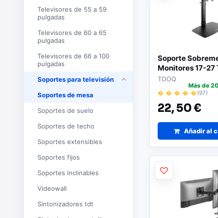
Televisores de 55 a 59
pulgadas
Televisores de 60 a 65
pulgadas
Televisores de 66 a 100
Soporte Sobrem
pulgadas
Monitores 17-2
NEGRO
TOOQ
Soportes para televisión
Más de 20
� � � � �
(97)
Soportes de mesa
22,
50 €
Soportes de suelo
Soportes de techo
Añadir al c
Soportes extensibles
Soportes fijos
Soportes inclinables
Videowall
Sintonizadores tdt