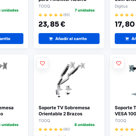
TOOQ
Digitus
3 unidades
7 unidades
� � � � �
(95)
� � � �
23,
85 €
17,
80
arrito
Añadir al carrito
Añ
remesa
Soporte TV Sobremesa
Soporte 
zo
Orientable 2 Brazos
VESA 100
TOOQ
TOOQ
3 unidades
8 unidades
� � � � �
(90)
� � � �