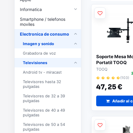
Informatica
Smartphone / telefonos
moviles
Electronica de consumo
Imagen y sonido
Grabadora de voz
Soporte Mesa Mo
Portatil TOOQ
Televisiones
TOOQ
Android tv - miracast
� � � � �
(103)
Televisores hasta 32
47,
25 €
pulgadas
Televisores de 32 a 39
pulgadas
Añadir al c
Televisores de 40 a 49
pulgadas
Televisores de 50 a 54
pulgadas