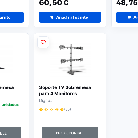
60,
50 €
48,
75
arrito
Añadir al carrito
Añ
remesa
Soporte TV Sobremesa
para 4 Monitores
Digitus
 unidades
� � � � �
(85)
NO DISPONIBLE
IBLE