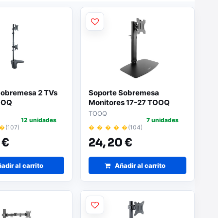
Sobremesa 2 TVs
Soporte Sobremesa
OOQ
Monitores 17-27 TOOQ
BLANCO
TOOQ
12 unidades
7 unidades
 �
(107)
� � � � �
(104)
 €
24,
20 €
adir al carrito
Añadir al carrito