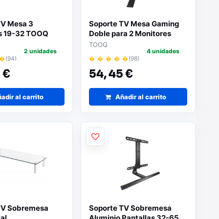
TV Mesa 3
Soporte TV Mesa Gaming
s 19-32 TOOQ
Doble para 2 Monitores
TOOQ
2 unidades
4 unidades
 �
(94)
� � � � �
(98)
 €
54,
45 €
adir al carrito
Añadir al carrito
TV Sobremesa
Soporte TV Sobremesa
al
Aluminio Pantallas 32-65