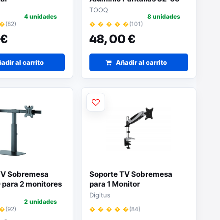
TOOQ
4 unidades
8 unidades
 �
(82)
� � � � �
(101)
 €
48,
00 €
adir al carrito
Añadir al carrito
TV Sobremesa
Soporte TV Sobremesa
 para 2 monitores
para 1 Monitor
Digitus
2 unidades
 �
(92)
� � � � �
(84)