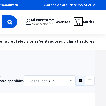
rsonalizada
Atención al cliente 655 84 59 92
Mi cuenta
Carrito
Favoritos
Iniciar sesión
le
Tablet
Televisiones
Ventiladores / climatizadores
r
os disponibles
Ordenar por:
A-Z