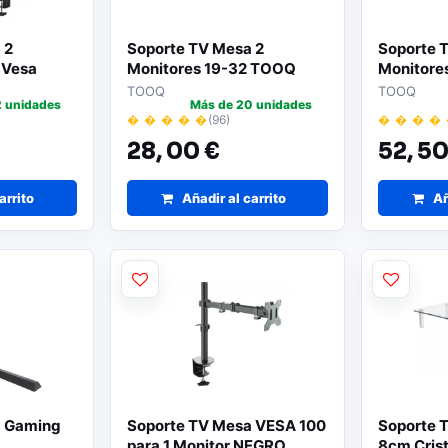
 2
Soporte TV Mesa 2
Soporte 
 Vesa
Monitores 19-32 TOOQ
Monitore
TOOQ
TOOQ
2 unidades
Más de 20 unidades
� � � � �
(96)
� � � �
28,
00 €
52,
50
arrito
Añadir al carrito
Añ
a Gaming
Soporte TV Mesa VESA 100
Soporte 
para 1 Monitor NEGRO
8cm Crist