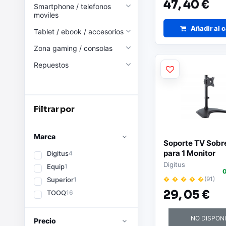
47,
40 €
Smartphone / telefonos
moviles
Añadir al c
Tablet / ebook / accesorios
Zona gaming / consolas
Repuestos
Filtrar por
Marca
Soporte TV Sob
para 1 Monitor
Digitus
4
Digitus
Equip
1
0
� � � � �
(91)
Superior
1
29,
05 €
TOOQ
16
NO DISPON
Precio