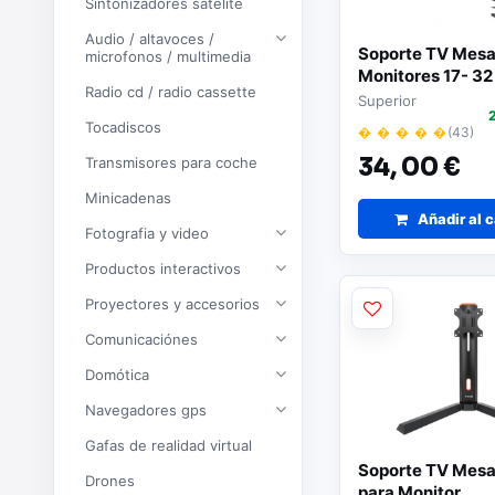
Sintonizadores satelite
Audio / altavoces /
Soporte TV Mesa
microfonos / multimedia
Monitores 17- 32
Radio cd / radio cassette
75x75 100x100
Superior
Tocadiscos
� � � � �
(43)
34,
00 €
Transmisores para coche
Minicadenas
Añadir al c
Fotografia y video
Productos interactivos
Proyectores y accesorios
Comunicaciónes
Domótica
Navegadores gps
Gafas de realidad virtual
Soporte TV Mes
Drones
para Monitor