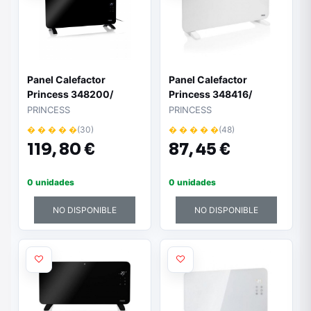
Panel Calefactor
Panel Calefactor
Princess 348200/
Princess 348416/
2000W
1500W
PRINCESS
PRINCESS
� � � � �
(30)
� � � � �
(48)
119,
80 €
87,
45 €
0 unidades
0 unidades
NO DISPONIBLE
NO DISPONIBLE