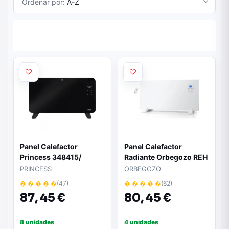
Ordenar por:
A-Z
Panel Calefactor
Panel Calefactor
Princess 348415/
Radiante Orbegozo REH
1500W
1000 A/ 1000W
PRINCESS
ORBEGOZO
� � � � �
(47)
� � � � �
(62)
87,
45 €
80,
45 €
8 unidades
4 unidades