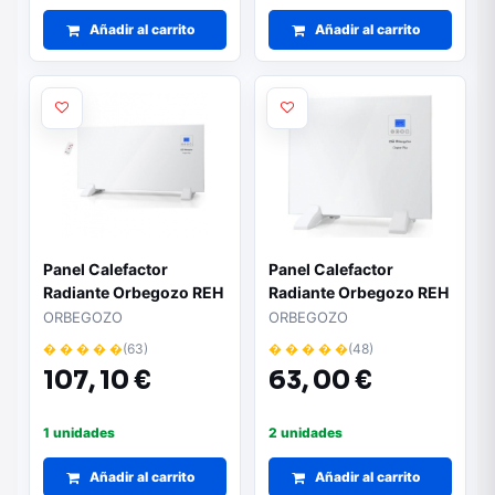
Añadir al carrito
Añadir al carrito
Panel Calefactor
Panel Calefactor
Radiante Orbegozo REH
Radiante Orbegozo REH
1500 A/ 1500W
500 A/ 500W/ WiFi
ORBEGOZO
ORBEGOZO
� � � � �
(63)
� � � � �
(48)
107,
10 €
63,
00 €
1 unidades
2 unidades
Añadir al carrito
Añadir al carrito