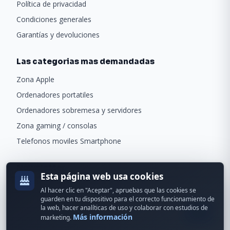
Política de privacidad
Condiciones generales
Garantías y devoluciones
Las categorias mas demandadas
Zona Apple
Ordenadores portatiles
Ordenadores sobremesa y servidores
Zona gaming / consolas
Telefonos moviles Smartphone
Newsletter
Esta página web usa cookies
Recibe ofertas exclusivas y novedades.
Al hacer clic en "Aceptar", apruebas que las cookies se
guarden en tu dispositivo para el correcto funcionamiento de
la web, hacer analíticas de uso y colaborar con estudios de
Más información
marketing.