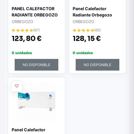
PANEL CALEFACTOR
Panel Calefactor
RADIANTE ORBEGOZO
Radiante Orbegozo
REH 2000A BLANCO -
REW 1500/ 1500W/
ORBEGOZO
ORBEGOZO
2000W - DISPLAY LCD
WiFi
� � � � �
(67)
� � � � �
(65)
- TERMOSTATO DIGITAL
123,
80 €
128,
15 €
- CONTROL TÁCTIL -
MANDO A DISTANCIA
0 unidades
0 unidades
NO DISPONIBLE
NO DISPONIBLE
Panel Calefactor