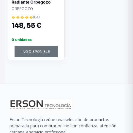
Radiante Orbegozo
REW 2000/ 2000W/
ORBEGOZO
WiFi
� � � � �
(64)
148,
55 €
0 unidades
NO DISPONIBLE
Erson Tecnología reúne una selección de productos
preparada para comprar online con confianza, atención
cercana y servicio profesional.