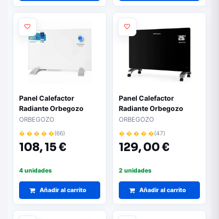
Panel Calefactor
Panel Calefactor
Radiante Orbegozo
Radiante Orbegozo
REW 1000/ 1000W/
REW 2020/ 2000W/
ORBEGOZO
ORBEGOZO
WiFi
WiFi
� � � � �
(66)
� � � � �
(47)
108,
15 €
129,
00 €
4 unidades
2 unidades
Añadir al carrito
Añadir al carrito