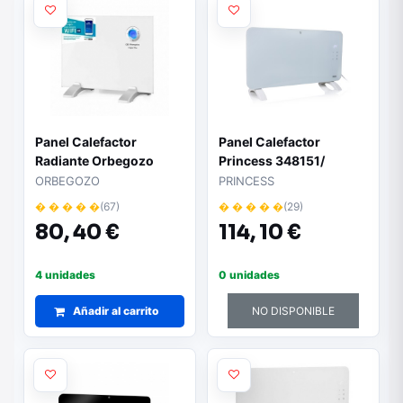
Panel Calefactor
Panel Calefactor
Radiante Orbegozo
Princess 348151/
REW 500/ 500W/ WiFi
1500W
ORBEGOZO
PRINCESS
� � � � �
(67)
� � � � �
(29)
80,
40 €
114,
10 €
4 unidades
0 unidades
Añadir al carrito
NO DISPONIBLE