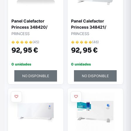
Panel Calefactor
Panel Calefactor
Princess 348420/
Princess 348421/
2000W
2000W
PRINCESS
PRINCESS
� � � � �
(45)
� � � � �
(46)
92,
95 €
92,
95 €
0 unidades
0 unidades
NO DISPONIBLE
NO DISPONIBLE