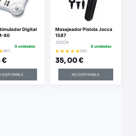
timulador Digital
Masajeador Pistola Jocca
M-80
1587
JOCCA
0 unidades
0 unidades
 �
(97)
� � � � �
(50)
 €
35,
00 €
 DISPONIBLE
NO DISPONIBLE