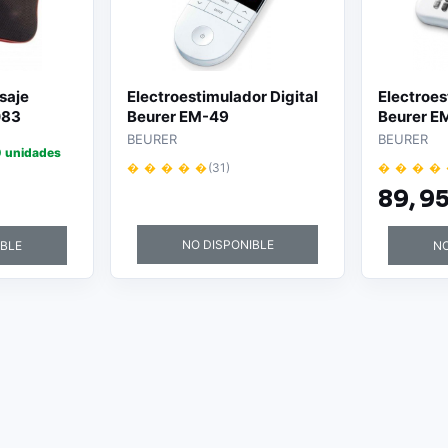
saje
Electroestimulador Digital
Electroes
083
Beurer EM-49
Beurer E
BEURER
BEURER
 unidades
� � � � �
(31)
� � � �
89,
95
NO DISPONIBLE
IBLE
NO