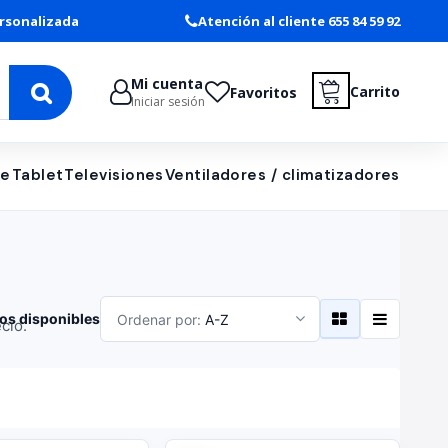
rsonalizada
Atención al cliente 655 84 59 92
Mi cuenta
Carrito
Favoritos
Iniciar sesión
le
Tablet
Televisiones
Ventiladores / climatizadores
os disponibles
Ordenar por:
A-Z
cio.