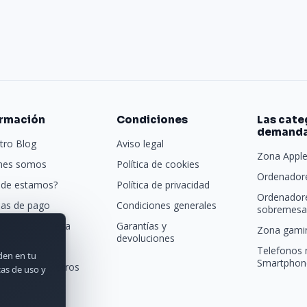
ormación
Condiciones
Las cate
demand
tro Blog
Aviso legal
Zona Appl
nes somos
Política de cookies
Ordenadore
de estamos?
Política de privacidad
Ordenador
as de pago
Condiciones generales
sobremesa 
porte y entrega
Garantías y
Zona gamin
devoluciones
tras marcas
Telefonos 
rden en tu
Smartphon
acta con nosotros
cas de uso y