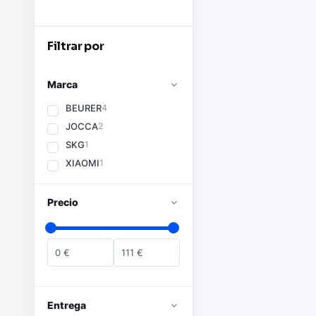
Filtrar por
Marca
BEURER
4
JOCCA
2
SKG
1
XIAOMI
1
Precio
0
€
111
€
Entrega