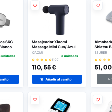
jos SKG
Masajeador Xiaomi
Almohada
Blanco
Massage Mini Gun/ Azul
Shiatsu 
XIAOMI
BEURER
6 unidades
3 unidades
� � � � �
(100)
� � � �
110,
55 €
51,
00
arrito
Añadir al carrito
NO