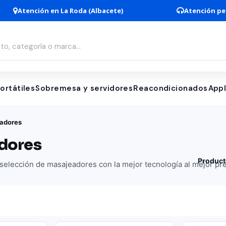
Atención en La Roda (Albacete)
Atención pe
ortátiles
Sobremesa y servidores
Reacondicionados
App
adores
dores
Product
elección de masajeadores con la mejor tecnología al mejor pre