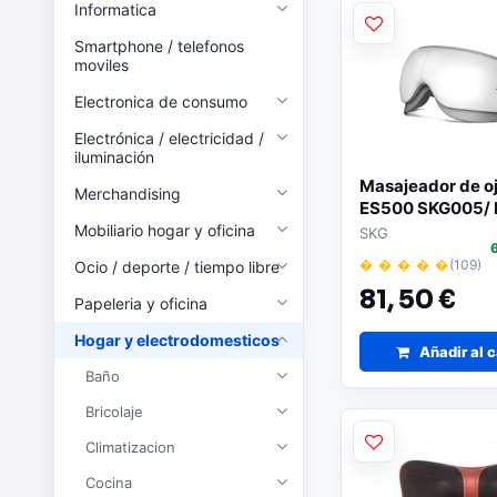
Informatica
Smartphone / telefonos
moviles
Electronica de consumo
Electrónica / electricidad /
iluminación
Masajeador de o
Merchandising
ES500 SKG005/ 
Mobiliario hogar y oficina
SKG
� � � � �
(109)
Ocio / deporte / tiempo libre
81,
50 €
Papeleria y oficina
Hogar y electrodomesticos
Añadir al c
Baño
Bricolaje
Climatizacion
Cocina