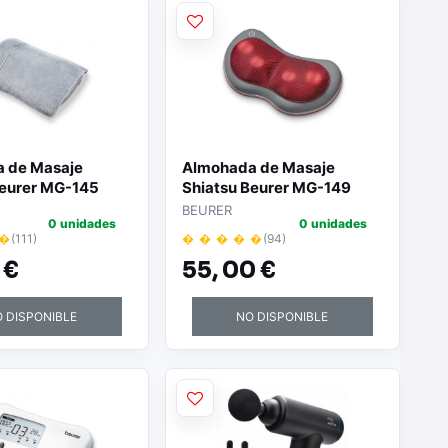
 de Masaje
Almohada de Masaje
Beurer MG-145
Shiatsu Beurer MG-149
BEURER
0 unidades
0 unidades
 �
(111)
� � � � �
(94)
 €
55,
00 €
 DISPONIBLE
NO DISPONIBLE