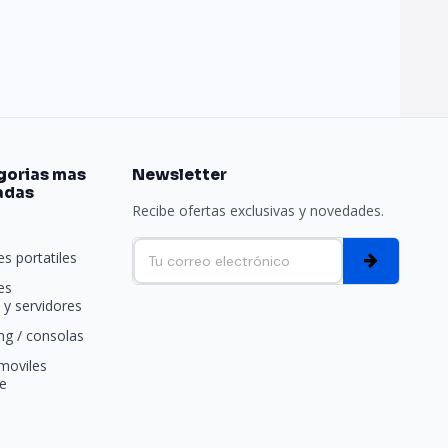
gorias mas
Newsletter
adas
Recibe ofertas exclusivas y novedades.
e
s portatiles
es
y servidores
g / consolas
moviles
e