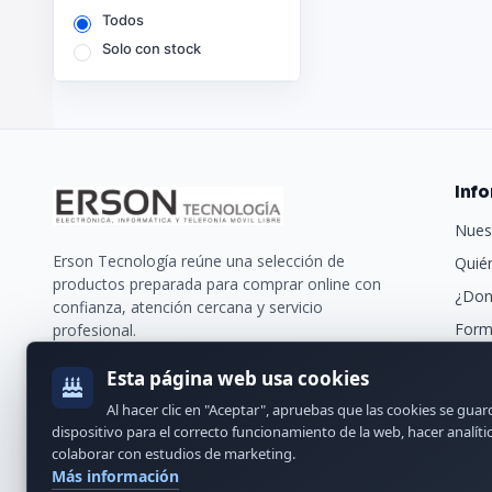
Todos
Solo con stock
Inf
Nues
Erson Tecnología reúne una selección de
Quié
productos preparada para comprar online con
¿Don
confianza, atención cercana y servicio
Form
profesional.
Trans
Esta página web usa cookies
Nues
Al hacer clic en "Aceptar", apruebas que las cookies se gua
Cont
dispositivo para el correcto funcionamiento de la web, hacer analíti
colaborar con estudios de marketing.
Más información