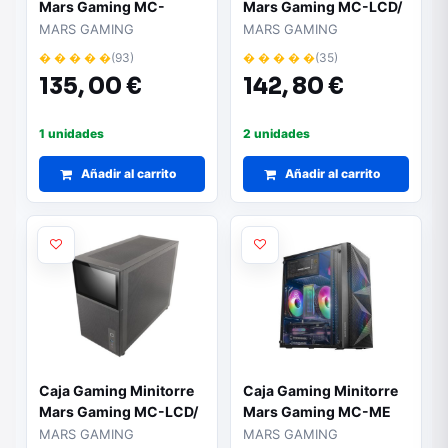
Mars Gaming MC-
Mars Gaming MC-LCD/
CYLON/ Blanca
Blanca
MARS GAMING
MARS GAMING
� � � � �
(93)
� � � � �
(35)
135,
00 €
142,
80 €
1 unidades
2 unidades
Añadir al carrito
Añadir al carrito
Caja Gaming Minitorre
Caja Gaming Minitorre
Mars Gaming MC-LCD/
Mars Gaming MC-ME
Pantalla IPS 8"
MARS GAMING
MARS GAMING