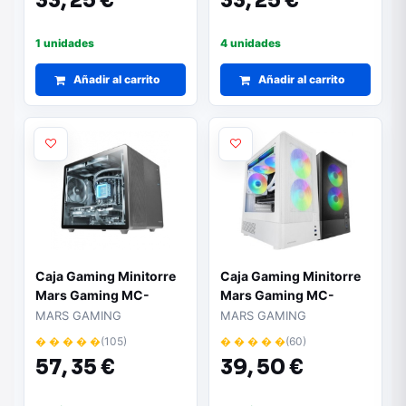
33,
25 €
33,
25 €
1 unidades
4 unidades
Añadir al carrito
Añadir al carrito
Caja Gaming Minitorre
Caja Gaming Minitorre
Mars Gaming MC-
Mars Gaming MC-
MPRO
ONYX/ Blanca
MARS GAMING
MARS GAMING
� � � � �
(105)
� � � � �
(60)
57,
35 €
39,
50 €