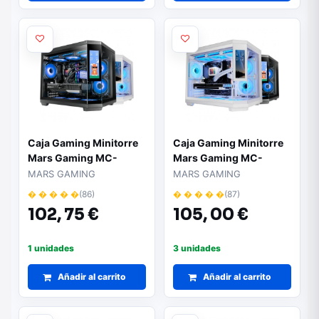
Caja Gaming Minitorre
Caja Gaming Minitorre
Mars Gaming MC-
Mars Gaming MC-
3TCORELCDM
3TCORELCDM/ Blanca
MARS GAMING
MARS GAMING
� � � � �
(86)
� � � � �
(87)
102,
75 €
105,
00 €
1 unidades
3 unidades
Añadir al carrito
Añadir al carrito