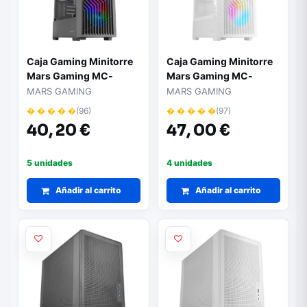
Caja Gaming Minitorre
Caja Gaming Minitorre
Mars Gaming MC-
Mars Gaming MC-
vortex
vortex/ Blanca
MARS GAMING
MARS GAMING
� � � � �
(96)
� � � � �
(97)
40,
20 €
47,
00 €
5 unidades
4 unidades
Añadir al carrito
Añadir al carrito