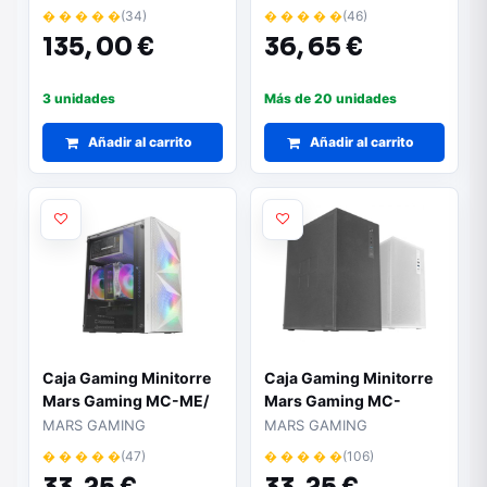
� � � � �
(34)
� � � � �
(46)
135,
00 €
36,
65 €
3 unidades
Más de 20 unidades
Añadir al carrito
Añadir al carrito
Caja Gaming Minitorre
Caja Gaming Minitorre
Mars Gaming MC-ME/
Mars Gaming MC-
Blanca
MESHPRO
MARS GAMING
MARS GAMING
� � � � �
(47)
� � � � �
(106)