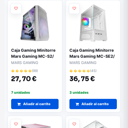
Caja Gaming Minitorre
Caja Gaming Minitorre
Mars Gaming MC-S2/
Mars Gaming MC-SE2/
Blanco
Blanca
MARS GAMING
MARS GAMING
� � � � �
(99)
� � � � �
(45)
27,
70 €
36,
75 €
7 unidades
3 unidades
Añadir al carrito
Añadir al carrito