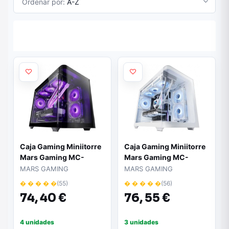
Ordenar por:
A-Z
Caja Gaming Miniitorre
Caja Gaming Miniitorre
Mars Gaming MC-
Mars Gaming MC-
FUSIONM
FUSIONM/ Blanca
MARS GAMING
MARS GAMING
� � � � �
(55)
� � � � �
(56)
74,
40 €
76,
55 €
4 unidades
3 unidades