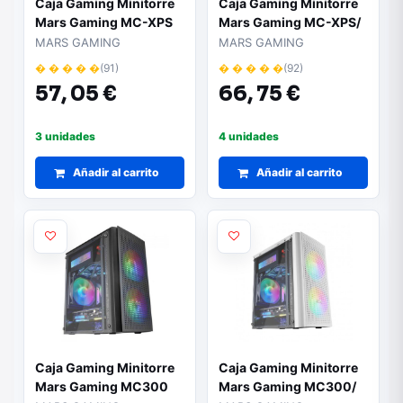
Caja Gaming Minitorre
Caja Gaming Minitorre
Mars Gaming MC-XPS
Mars Gaming MC-XPS/
Blanca
MARS GAMING
MARS GAMING
� � � � �
(91)
� � � � �
(92)
57,
05 €
66,
75 €
3 unidades
4 unidades
Añadir al carrito
Añadir al carrito
Caja Gaming Minitorre
Caja Gaming Minitorre
Mars Gaming MC300
Mars Gaming MC300/