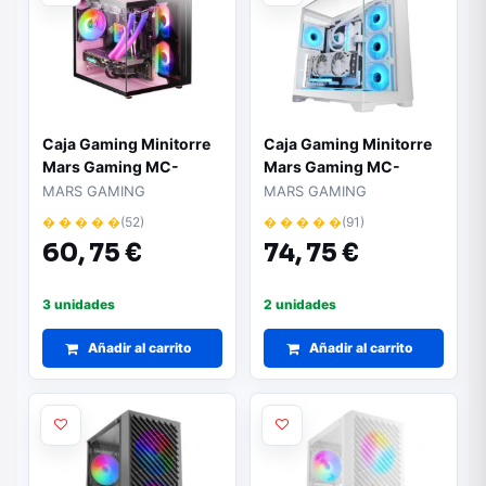
Caja Gaming Minitorre
Caja Gaming Minitorre
Mars Gaming MC-
Mars Gaming MC-
VIEW/ Rosa
VISION/ Blanca
MARS GAMING
MARS GAMING
� � � � �
(52)
� � � � �
(91)
60,
75 €
74,
75 €
3 unidades
2 unidades
Añadir al carrito
Añadir al carrito