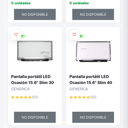
0 unidades
0 unidades
NO DISPONIBLE
NO DISPONIBLE
Pantalla portátil LED
Pantalla portátil LED
Ocasión 15.6" Slim 30
Ocasión 15.6" Slim 40
Pines Mate
Pines Full HD Mate
GENERICA
GENERICA
� � � � �
(53)
� � � � �
(52)
NO DISPONIBLE
NO DISPONIBLE