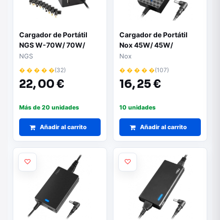
Cargador de Portátil
Cargador de Portátil
NGS W-70W/ 70W/
Nox 45W/ 45W/
Automático/ 9
Automático/ 9
NGS
Nox
Conectores/ Voltaje
Conectores/ Voltaje 9-
� � � � �
(32)
� � � � �
(107)
18.5-20V/ 1 USB
20V
22,
00 €
16,
25 €
Más de 20 unidades
10 unidades
Añadir al carrito
Añadir al carrito