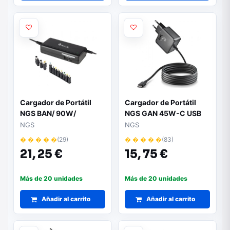
Cargador de Portátil
Cargador de Portátil
NGS BAN/ 90W/
NGS GAN 45W-C USB
Manual/ 11 Conectores/
Tipo-C/ 45W/
NGS
NGS
Voltaje 12-20V
Automático/ Voltaje 5-
� � � � �
(29)
� � � � �
(83)
20V
21,
25 €
15,
75 €
Más de 20 unidades
Más de 20 unidades
Añadir al carrito
Añadir al carrito