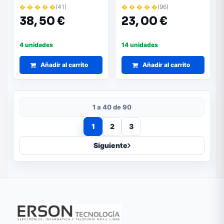
Automático/ Voltaje 5-
Tipo-C/ 100W/
� � � � �
(41)
� � � � �
(96)
20V/ 1x USB Tipo-C
Automático/ Voltaje 5-
38,
50 €
23,
00 €
20V/ 1x USB Tipo-C
4 unidades
14 unidades
Añadir al carrito
Añadir al carrito
1 a 40 de 90
1
2
3
Siguiente