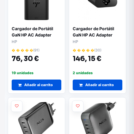
Cargador de Portátil
Cargador de Portátil
GaN HP AC Adapter
GaN HP AC Adapter
USB-C/ 65W/
USB-C/ 65W/
HP
HP
Automático/ Voltaje
Automático/ Voltaje
� � � � �
(91)
� � � � �
(30)
20V
20V
76,
30 €
146,
15 €
19 unidades
2 unidades
Añadir al carrito
Añadir al carrito