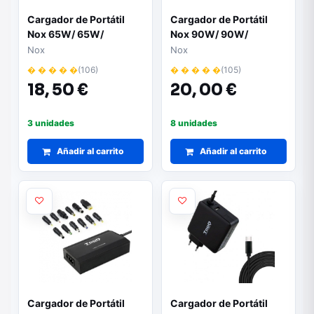
Cargador de Portátil
Cargador de Portátil
Nox 65W/ 65W/
Nox 90W/ 90W/
Automático/ 10
Automático/ 10
Nox
Nox
Conectores/ Voltaje 15-
Conectores/ Voltaje 15-
� � � � �
(106)
� � � � �
(105)
20V
20V
18,
50 €
20,
00 €
3 unidades
8 unidades
Añadir al carrito
Añadir al carrito
Cargador de Portátil
Cargador de Portátil