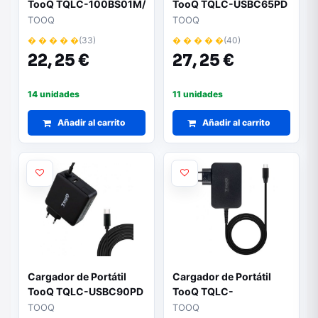
TooQ TQLC-100BS01M/
TooQ TQLC-USBC65PD
100W/ Manual/ 12
USB Tipo-C/ 65W/
TOOQ
TOOQ
Conectores/ Voltaje 12-
Automático/ Voltaje 5-
� � � � �
(33)
� � � � �
(40)
24V/ 1 USB
20V/ 1x USB
22,
25 €
27,
25 €
14 unidades
11 unidades
Añadir al carrito
Añadir al carrito
Cargador de Portátil
Cargador de Portátil
TooQ TQLC-USBC90PD
TooQ TQLC-
USB Tipo-C/ 90W/
USBCGAN100PD USB
TOOQ
TOOQ