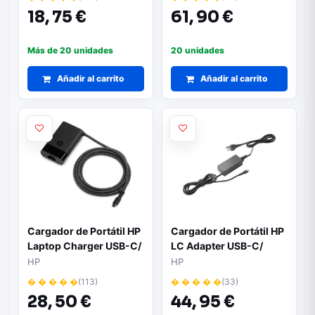
18,
75 €
61,
90 €
Más de 20 unidades
20 unidades
Añadir al carrito
Añadir al carrito
Cargador de Portátil HP
Cargador de Portátil HP
Laptop Charger USB-C/
LC Adapter USB-C/
65W
45W/ Automático/
HP
HP
Voltaje 15V
� � � � �
(113)
� � � � �
(33)
28,
50 €
44,
95 €