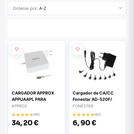
Ordenar por:
A-Z
CARGADOR APPROX
Cargador de CA/CC
APPUAAPL PARA
Fonestar AD-520F/
MACBOOK CONECTOR
10W/ 8 Conectores/
APPROX
FONESTAR
TIPO L - BOTÓN
Voltaje 5V
� � � � �
(95)
� � � � �
(60)
SELECCIÓN POTENCIA
34,
20 €
6,
90 €
45/60/85W - USB
5V/2.1A