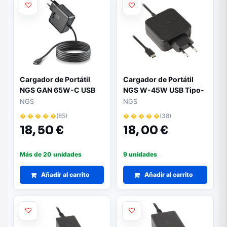
Cargador de Portátil
Cargador de Portátil
NGS GAN 65W-C USB
NGS W-45W USB Tipo-
Tipo-C/ 65W/
C/ 45W/ Automático/
NGS
NGS
Automático/ Voltaje 5-
Voltaje 5-20V
� � � � �
(85)
� � � � �
(38)
20V
18,
50 €
18,
00 €
Más de 20 unidades
9 unidades
Añadir al carrito
Añadir al carrito