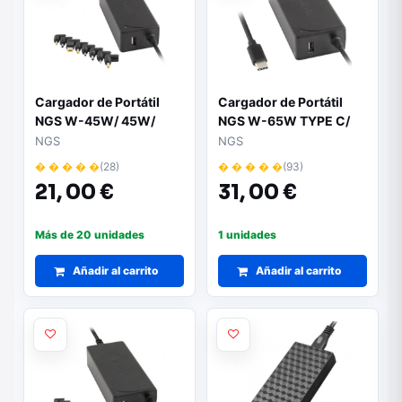
Cargador de Portátil
Cargador de Portátil
NGS W-45W/ 45W/
NGS W-65W TYPE C/
Automático/ 8
65W/ Automático/
NGS
NGS
Conectores/ Voltaje 19-
Voltaje 12-20V/ 1 USB
� � � � �
(28)
� � � � �
(93)
20V/ 1 USB
21,
00 €
31,
00 €
Más de 20 unidades
1 unidades
Añadir al carrito
Añadir al carrito