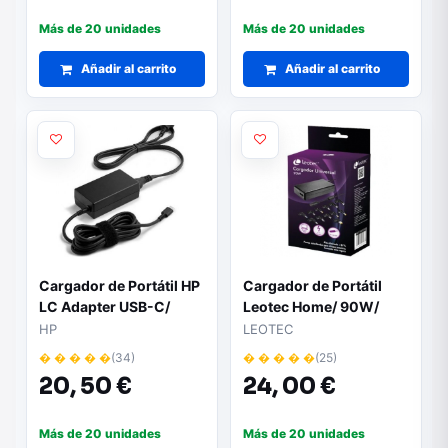
Más de 20 unidades
Más de 20 unidades
Añadir al carrito
Añadir al carrito
Cargador de Portátil HP
Cargador de Portátil
LC Adapter USB-C/
Leotec Home/ 90W/
65W/ Automático
Automático/ 12
HP
LEOTEC
Conectores/ Voltaje 15-
� � � � �
(34)
� � � � �
(25)
20V
20,
50 €
24,
00 €
Más de 20 unidades
Más de 20 unidades