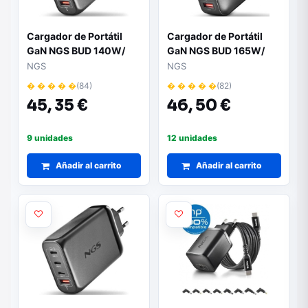
Cargador de Portátil
Cargador de Portátil
GaN NGS BUD 140W/
GaN NGS BUD 165W/
140W/ Automático/
165W/ Automático/
NGS
NGS
Voltaje 5-21V
Voltaje 5-21V
� � � � �
(84)
� � � � �
(82)
45,
35 €
46,
50 €
9 unidades
12 unidades
Añadir al carrito
Añadir al carrito