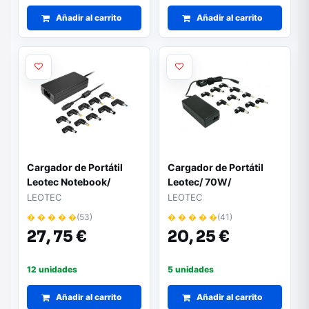
Añadir al carrito
Añadir al carrito
Cargador de Portátil
Cargador de Portátil
Leotec Notebook/
Leotec/ 70W/
120W/ Automático/ 10
Automático/ 10
LEOTEC
LEOTEC
Conectores/ Voltaje 12-
Conectores/ Voltaje 15-
� � � � �
(53)
� � � � �
(41)
20V
20V
27,
75 €
20,
25 €
12 unidades
5 unidades
Añadir al carrito
Añadir al carrito