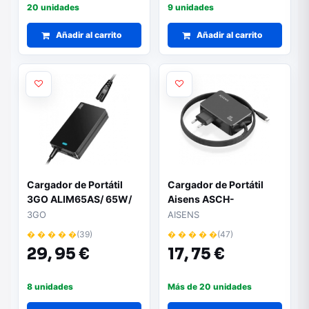
20 unidades
9 unidades
Añadir al carrito
Añadir al carrito
Cargador de Portátil
Cargador de Portátil
3GO ALIM65AS/ 65W/
Aisens ASCH-
Automático/ 10
1PD100WL50-BK | USB
3GO
AISENS
Conectores/ Voltaje
Tipo-C | 100W |
� � � � �
(39)
� � � � �
(47)
18.5-20V/ 1 USB
Automático | Voltaje 5-
29,
95 €
17,
75 €
20V
8 unidades
Más de 20 unidades