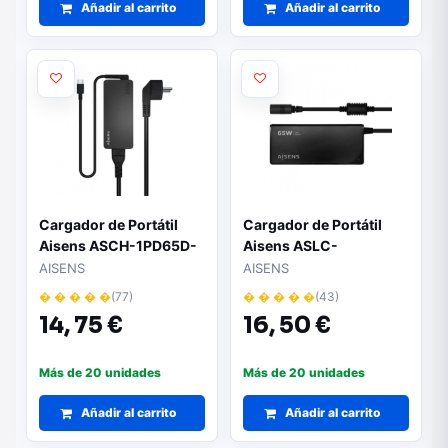
Añadir al carrito
Añadir al carrito
Cargador de Portátil
Cargador de Portátil
Aisens ASCH-1PD65D-
Aisens ASLC-
BK/ 1xUSB Tipo-C/ 65W
65WAUTO-BK/ 65W/
AISENS
AISENS
Automático/ 9
� � � � �
(77)
� � � � �
(43)
Conectores/ Voltaje
14,
75 €
16,
50 €
18.5-20V/ 1 USB QC3.0
Más de 20 unidades
Más de 20 unidades
Añadir al carrito
Añadir al carrito