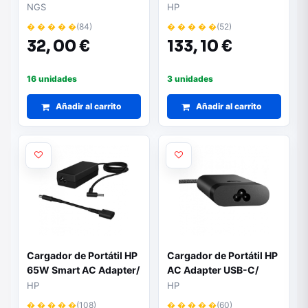
USB Tipo-C/ 100W/
65W/ Automático/
NGS
HP
Automático/ Voltaje 5-
Voltaje 5-20V/ 2x USB
� � � � �
(84)
� � � � �
(52)
20V
Tipo-C
32,
00 €
133,
10 €
16 unidades
3 unidades
Añadir al carrito
Añadir al carrito
Cargador de Portátil HP
Cargador de Portátil HP
65W Smart AC Adapter/
AC Adapter USB-C/
65W/ Automático/
110W/ Automático/
HP
HP
Voltaje 18.5V
Voltaje 20V
� � � � �
(108)
� � � � �
(60)