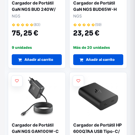
Cargador de Portátil
Cargador de Portátil
GaN NGS BUD 240W/
GaN NGS BUD65W-H
240W/ Automático/
para HP/ 1xUSB Tipo-C/
NGS
NGS
Voltaje 5-21V
65W/ Automático/ 8
� � � � �
(83)
� � � � �
(59)
Conectores/ Voltaje 5-
75,
25 €
23,
25 €
20V
9 unidades
Más de 20 unidades
Añadir al carrito
Añadir al carrito
Cargador de Portátil
Cargador de Portátil HP
GaN NGS GAN100W-C
600Q7AA USB Tipo-C/