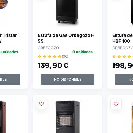
r Tristar
Estufa de Gas Orbegozo H
Estufa d
W
55
HBF 100
ORBEGOZO
ORBEGOZ
 unidades
0 unidades
� � � � �
(96)
� � � �
139,
90 €
198,
9
IBLE
NO DISPONIBLE
NO