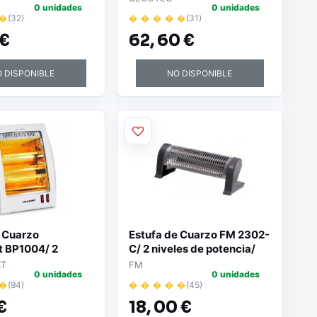
0 unidades
0 unidades
- 1000W -
Exterior - Potencia de
 �
(32)
� � � � �
(31)
n IP55 -
1500W - Proteccion IP65 -
 €
62,
60 €
n 90º - 2 Niveles
Calienta hasta 10m2 -
- Temporizador
Incluye Mando a Distancia -
 - Mando a
Color Negro
 DISPONIBLE
NO DISPONIBLE
 - Color Negro
e Cuarzo
Estufa de Cuarzo FM 2302-
t BP1004/ 2
C/ 2 niveles de potencia/
de potencia/ 800W
1200W
KT
FM
0 unidades
0 unidades
 �
(94)
� � � � �
(45)
€
18,
00 €