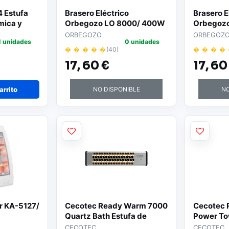
 Estufa
Brasero Eléctrico
Brasero E
mica y
Orbegozo LO 8000/ 400W
Orbegoz
ia 4200W -
ORBEGOZO
ORBEGOZ
1 unidades
0 unidades
 A -
� � � � �
(40)
� � � �
 305 G/H
17,
60 €
17,
60
de
endido
 Gas
arrito
NO DISPONIBLE
NO
ar KA-5127/
Cecotec Ready Warm 7000
Cecotec
Quartz Bath Estufa de
Power To
Pared - 1200W - Cobertura
Halogena 
CECOTEC
CECOTEC