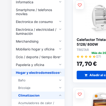
Informatica
Smartphone / telefonos
moviles
Electronica de consumo
Electrónica / electricidad /
iluminación
Calefactor Trista
Merchandising
5128/ 800W
Mobiliario hogar y oficina
TRISTAR
Más de 20
� � � � �
(27)
Ocio / deporte / tiempo libre
17,
70 €
Papeleria y oficina
Hogar y electrodomesticos
Añadir al c
Baño
Bricolaje
Climatizacion
Acumuladores de calor /