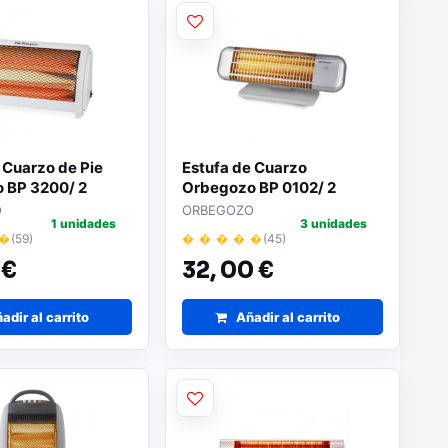
 Cuarzo de Pie
Estufa de Cuarzo
 BP 3200/ 2
Orbegozo BP 0102/ 2
e potencia/
niveles de potencia/
O
ORBEGOZO
1 unidades
3 unidades
000W
1200W
 �
(59)
� � � � �
(45)
 €
32,
00 €
adir al carrito
Añadir al carrito