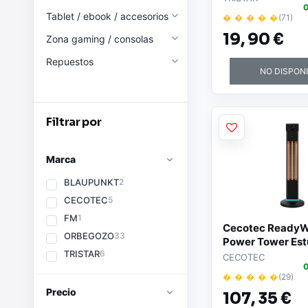
0
Tablet / ebook / accesorios
� � � � �
(71)
19,
90 €
Zona gaming / consolas
Repuestos
NO DISPON
Filtrar por
Marca
BLAUPUNKT
2
CECOTEC
5
FM
1
Cecotec Ready
ORBEGOZO
33
Power Tower Est
TRISTAR
6
Halogena de Torr
CECOTEC
0
Exterior - 2000W
� � � � �
(29)
Niveles de Calor 
Precio
107,
35 €
LCD - Proteccion