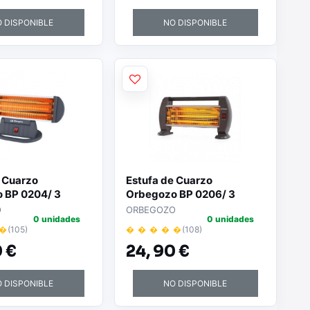
 DISPONIBLE
NO DISPONIBLE
e Cuarzo
Estufa de Cuarzo
 BP 0204/ 3
Orbegozo BP 0206/ 3
e potencia/
niveles de potencia/
O
ORBEGOZO
0 unidades
0 unidades
1200W
 �
(105)
� � � � �
(108)
 €
24,
90 €
 DISPONIBLE
NO DISPONIBLE