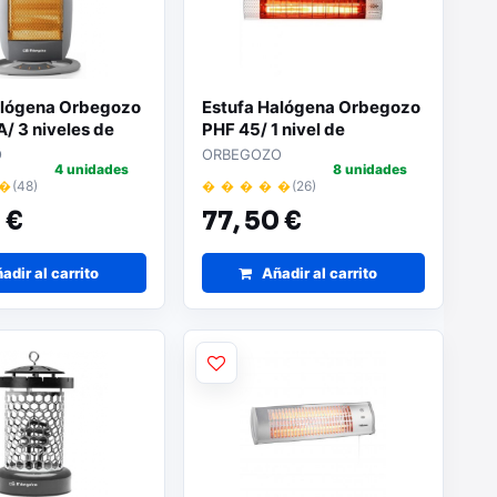
alógena Orbegozo
Estufa Halógena Orbegozo
/ 3 niveles de
PHF 45/ 1 nivel de
/ 1200W
potencia/ 2000W
O
ORBEGOZO
4 unidades
8 unidades
 �
(48)
� � � � �
(26)
 €
77,
50 €
adir al carrito
Añadir al carrito