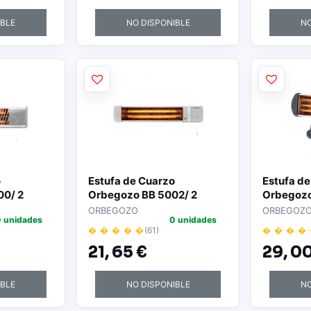
iple
hasta 20m2 - Inclinacion
or Negro
Ajustable - Color Negro
IBLE
NO DISPONIBLE
NO
o
Estufa de Cuarzo
Estufa d
00/ 2
Orbegozo BB 5002/ 2
Orbegozo
cia/
niveles de potencia/
niveles d
ORBEGOZO
ORBEGOZ
 unidades
0 unidades
1200W
1200W
� � � � �
(61)
� � � �
21,
65 €
29,
00
IBLE
NO DISPONIBLE
NO