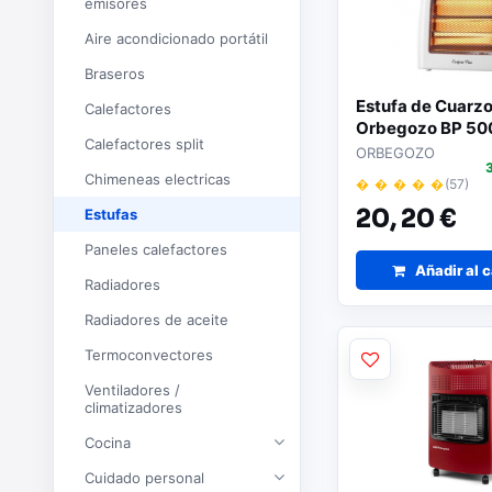
emisores
Aire acondicionado portátil
Braseros
Estufa de Cuarz
Calefactores
Orbegozo BP 500
Calefactores split
niveles de pote
ORBEGOZO
Chimeneas electricas
� � � � �
(57)
20,
20 €
Estufas
Paneles calefactores
Añadir al c
Radiadores
Radiadores de aceite
Termoconvectores
Ventiladores /
climatizadores
Cocina
Cuidado personal