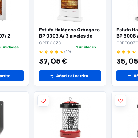
o
Estufa Halógena Orbegozo
Estufa H
7/ 2
BP 0303 A/ 3 niveles de
BP 5008 A
ncia/ 800W
potencia/ 1200W
potencia
ORBEGOZO
ORBEGOZ
3 unidades
1 unidades
� � � � �
(99)
� � � �
37,
05 €
35,
05
arrito
Añadir al carrito
Añ