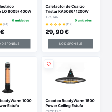
léctrico
Calefactor de Cuarzo
o LO 8005/ 400W
Tristar KA5086/ 1200W
O
TRISTAR
0 unidades
0 unidades
 �
(41)
� � � � �
(112)
 €
29,
90 €
 DISPONIBLE
NO DISPONIBLE
 ReadyWarm 1000
Cecotec ReadyWarm 1500
wer Estufa
Power Ceiling Estufa
de Torre para
Halogena de Techo para
CECOTEC