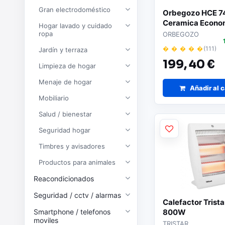
Gran electrodoméstico
Orbegozo HCE 74
Ceramica Econo
Hogar lavado y cuidado
Segura - Potenc
ropa
ORBEGOZO
Clase Energetica
� � � � �
(111)
Jardín y terraza
Consumo Maximo
199,
40 €
- Triple Sistema 
Limpieza de hogar
Seguridad - Enc
Menaje de hogar
Piezoelectrico -
Añadir al c
Butano/Propano
Mobiliario
Salud / bienestar
Seguridad hogar
Timbres y avisadores
Productos para animales
Reacondicionados
Seguridad / cctv / alarmas
Calefactor Trist
Smartphone / telefonos
800W
moviles
TRISTAR