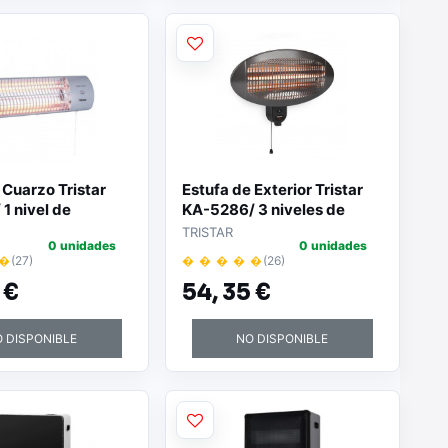
 Cuarzo Tristar
Estufa de Exterior Tristar
1 nivel de
KA-5286/ 3 niveles de
/ 1200W
potencia/ 2000W
TRISTAR
0 unidades
0 unidades
 �
(27)
� � � � �
(26)
 €
54,
35 €
 DISPONIBLE
NO DISPONIBLE