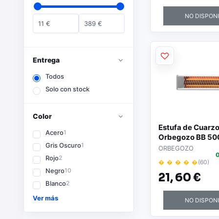
Seguridad con Tr
Proteccion - Col
NO DISPON
11
€
389
€
Entrega
Todos
Solo con stock
Color
Estufa de Cuarz
Acero
1
Orbegozo BB 50
Gris Oscuro
1
niveles de poten
ORBEGOZO
0
1200W
Rojo
2
� � � � �
(60)
Negro
10
21,
60 €
Blanco
2
Ver más
NO DISPON