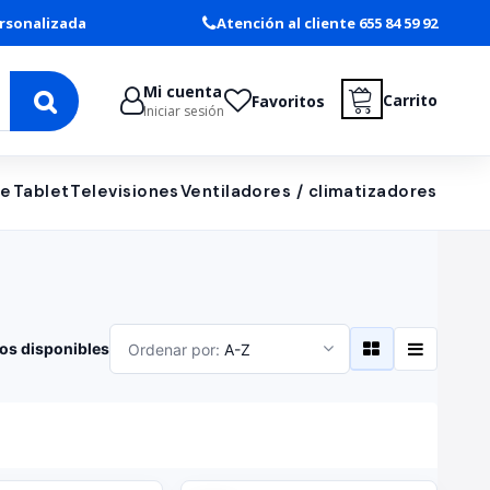
rsonalizada
Atención al cliente 655 84 59 92
Mi cuenta
Carrito
Favoritos
Iniciar sesión
le
Tablet
Televisiones
Ventiladores / climatizadores
os disponibles
Ordenar por:
A-Z