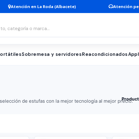
Atención en La Roda (Albacete)
Atención pe
ortátiles
Sobremesa y servidores
Reacondicionados
App
Product
elección de estufas con la mejor tecnología al mejor precio.