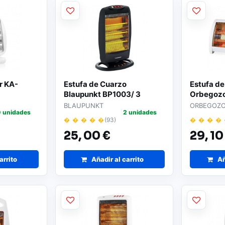
r KA-
Estufa de Cuarzo
Estufa de
Blaupunkt BP1003/ 3
Orbegozo
niveles de potencia/
niveles d
BLAUPUNKT
ORBEGOZ
 unidades
2 unidades
1200W
500W-1
� � � � �
(93)
� � � �
25,
00 €
29,
10
arrito
Añadir al carrito
Añ