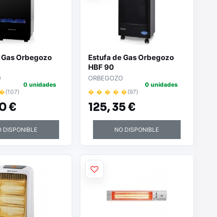
e Gas Orbegozo
Estufa de Gas Orbegozo
HBF 90
O
ORBEGOZO
0 unidades
0 unidades
 �
(107)
� � � � �
(97)
0 €
125,
35 €
 DISPONIBLE
NO DISPONIBLE