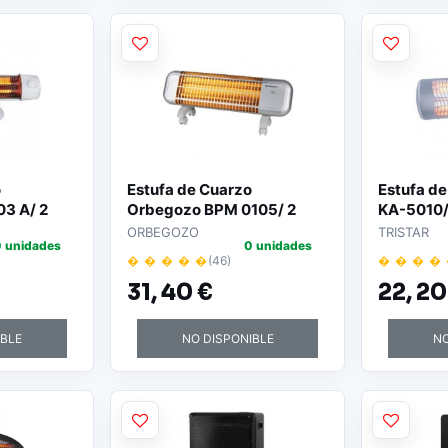
o
Estufa de Cuarzo
Estufa de
3 A/ 2
Orbegozo BPM 0105/ 2
KA-5010/ 
cia/
niveles de potencia/
potencia
ORBEGOZO
TRISTAR
 unidades
0 unidades
1200W
� � � � �
(46)
� � � �
31,
40 €
22,
20
IBLE
NO DISPONIBLE
NO