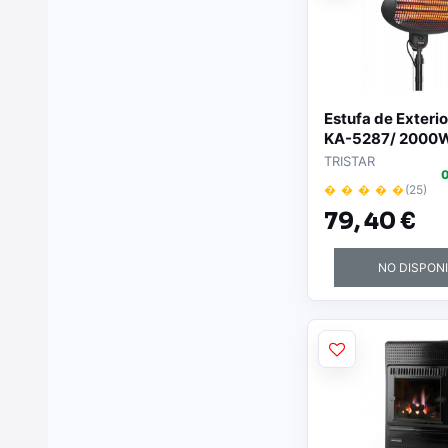
Estufa de Exterio
KA-5287/ 2000
TRISTAR
0
� � � � �
(25)
79,
40 €
NO DISPON