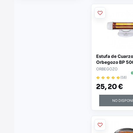
Estufa de Cuarz
Orbegozo BP 500
niveles de poten
ORBEGOZO
0
1200W
� � � � �
(58)
25,
20 €
NO DISPON