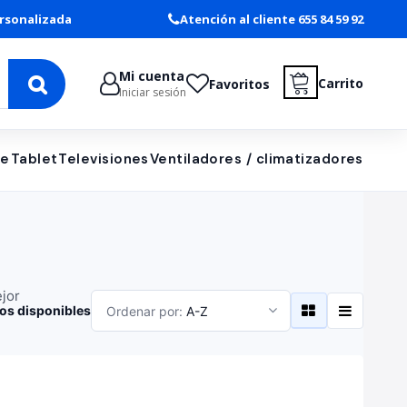
rsonalizada
Atención al cliente 655 84 59 92
Mi cuenta
Carrito
Favoritos
Iniciar sesión
le
Tablet
Televisiones
Ventiladores / climatizadores
ejor
os disponibles
Ordenar por:
A-Z