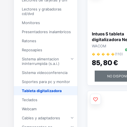
Lectores de tarjetas y dni
Lectores y grabadoras
cd/dvd
Monitores
Presentadores inalambricos
Intuos S tableta
digitalizadora N
Ratones
líneas por pulga
WACOM
Reposapies
0
mm USB
� � � � �
(110)
Sistema alimentacion
85,
80 €
ininterrumpida (s.a.i.)
Sistema videoconferencia
NO DISPON
Soportes para pc y monitor
Tableta digitalizadora
Teclados
Webcam
Cables y adaptadores