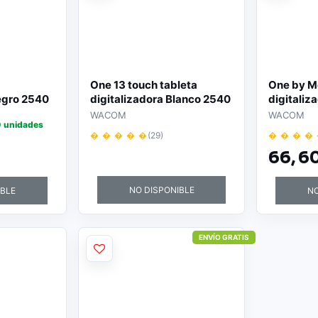
One 13 touch tableta
One by M
egro 2540
digitalizadora Blanco 2540
digitaliz
da 152 x 95
líneas por pulgada USB
líneas po
WACOM
WACOM
 unidades
135 mm 
� � � � �
(29)
� � � �
66,
60
NO DISPONIBLE
IBLE
NO
ENVÍO GRATIS