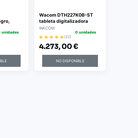
Wacom DTH227K0B-ST
egro,
tableta digitalizadora
5 mm USB
Negro 476 x 268 mm USB
WACOM
 unidades
0 unidades
� � � � �
(32)
4.273,
00 €
IBLE
NO DISPONIBLE