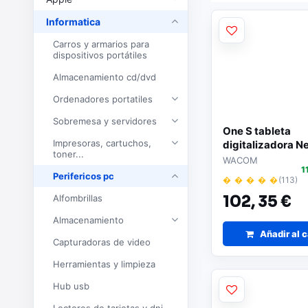
Informatica
Carros y armarios para
dispositivos portátiles
Almacenamiento cd/dvd
Ordenadores portatiles
Sobremesa y servidores
One S tableta
Impresoras, cartuchos,
digitalizadora N
toner...
Blanco 152 x 95
WACOM
1
Perifericos pc
� � � � �
(113)
Alfombrillas
102,
35 €
Almacenamiento
Añadir al c
Capturadoras de video
Herramientas y limpieza
Hub usb