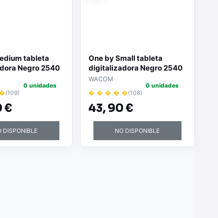
edium tableta
One by Small tableta
adora Negro 2540
digitalizadora Negro 2540
r pulgada 216 x
líneas por pulgada 152 x 95
WACOM
0 unidades
0 unidades
USB
mm USB
 �
(109)
� � � � �
(108)
 €
43,
90 €
 DISPONIBLE
NO DISPONIBLE