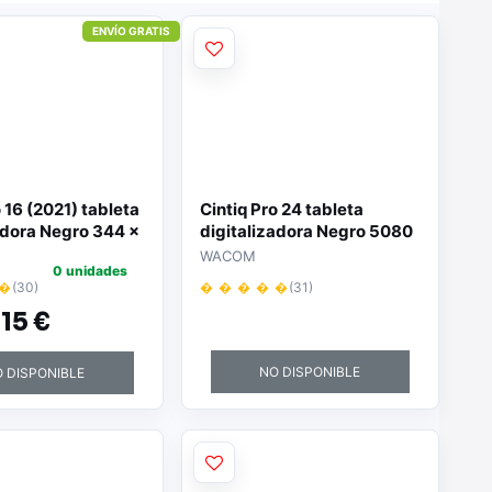
ENVÍO GRATIS
o 16 (2021) tableta
Cintiq Pro 24 tableta
adora Negro 344 x
digitalizadora Negro 5080
USB
líneas por pulgada 522 x
WACOM
0 unidades
294 mm USB
 �
(30)
� � � � �
(31)
,
15 €
NO DISPONIBLE
 DISPONIBLE