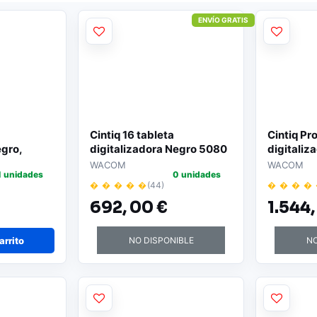
ENVÍO GRATIS
Cintiq 16 tableta
Cintiq Pr
egro,
digitalizadora Negro 5080
digitaliz
 mm USB
líneas por pulgada 344,16 x
194 mm 
WACOM
WACOM
1 unidades
0 unidades
193,59 mm
� � � � �
(44)
� � � �
692,
00 €
1.544
arrito
NO DISPONIBLE
NO