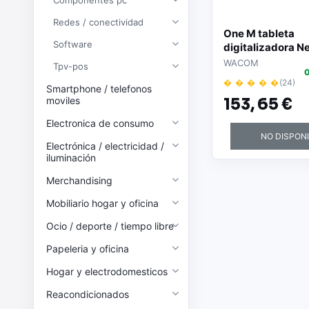
Componentes pc
Redes / conectividad
One M tableta
Software
digitalizadora N
Blanco 216 x 13
WACOM
Tpv-pos
0
� � � � �
(24)
Smartphone / telefonos
moviles
153,
65 €
Electronica de consumo
NO DISPON
Electrónica / electricidad /
iluminación
Merchandising
Mobiliario hogar y oficina
Ocio / deporte / tiempo libre
Papeleria y oficina
Hogar y electrodomesticos
Reacondicionados