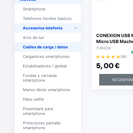
Smartphone
Telefonos moviles basicos
Accesorios telefonia
CONEXION USB 
Aros de luz
Micro USB Mach
Cables de carga / datos
1.2Mtr
T-PHOX
0
Cargadores smartphones
� � � � �
(96)
5,
00 €
Estabilizadores / gimbal
Fundas y carcasas
NO DISPON
smartphone
Manos libres smartphone
Palos selfie
Powerbank para
smartphone
Protectores pantalla
smartphone