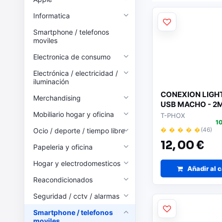
Informatica
Smartphone / telefonos
moviles
Electronica de consumo
Electrónica / electricidad /
iluminación
CONEXION LIGHT
Merchandising
USB MACHO - 2M
COMPATIBLE
Mobiliario hogar y oficina
T-PHOX
1
� � � � �
(46)
Ocio / deporte / tiempo libre
12,
00 €
Papeleria y oficina
Hogar y electrodomesticos
Añadir al c
Reacondicionados
Seguridad / cctv / alarmas
Smartphone / telefonos
moviles