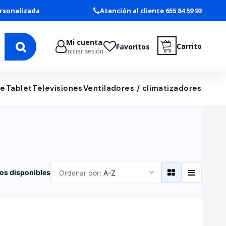
rsonalizada
Atención al cliente 655 84 59 92
Mi cuenta
Carrito
Favoritos
Iniciar sesión
le
Tablet
Televisiones
Ventiladores / climatizadores
os disponibles
Ordenar por:
A-Z