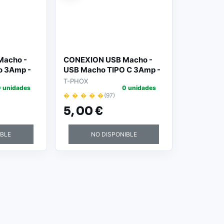
Macho -
CONEXION USB Macho -
o 3Amp -
USB Macho TIPO C 3Amp -
1.2Mtr
T-PHOX
 unidades
0 unidades
� � � � �
(97)
5,
00 €
IBLE
NO DISPONIBLE