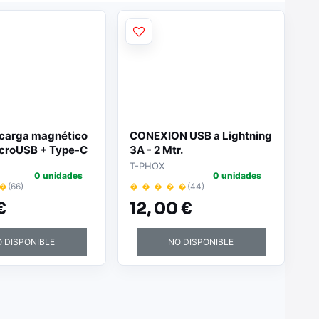
 carga magnético
CONEXION USB a Lightning
icroUSB + Type-C
3A - 2 Mtr.
ng) 1 Mtr / 2.4Amp
T-PHOX
0 unidades
0 unidades
 �
(66)
� � � � �
(44)
€
12,
00 €
 DISPONIBLE
NO DISPONIBLE