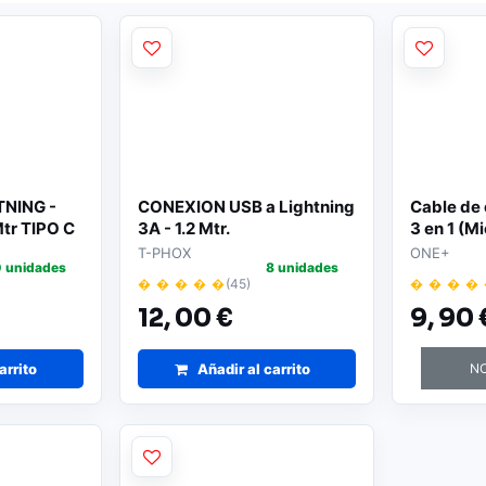
NING -
CONEXION USB a Lightning
Cable de
tr TIPO C
3A - 1.2 Mtr.
3 en 1 (M
+ lightni
T-PHOX
ONE+
0 unidades
8 unidades
� � � � �
(45)
� � � �
12,
00 €
9,
90 
arrito
Añadir al carrito
NO