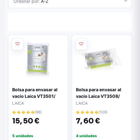
Ordenar por:
A-Z
Bolsa para envasar al
Bolsa para envasar al
vacío Laica VT3501/
vacío Laica VT3508/
20+28cm/ 100 bolsas
20+600cm
LAICA
LAICA
� � � � �
(98)
� � � � �
(106)
15,
50 €
7,
60 €
5 unidades
4 unidades