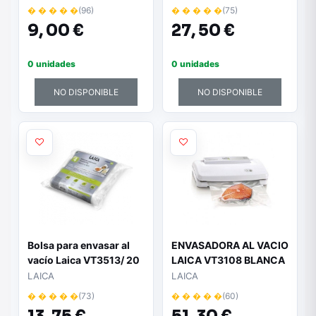
� � � � �
(96)
� � � � �
(75)
9,
00 €
27,
50 €
0 unidades
0 unidades
NO DISPONIBLE
NO DISPONIBLE
Bolsa para envasar al
ENVASADORA AL VACIO
vacío Laica VT3513/ 20
LAICA VT3108 BLANCA
x 600cm/ 4 Rollos
- 0.75BAR - ANCHO
LAICA
LAICA
MÁXIMO DE LA BOLSA
� � � � �
(73)
� � � � �
(60)
25CM - AUTOMATICA -