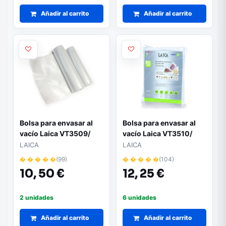
Añadir al carrito
Añadir al carrito
Bolsa para envasar al
Bolsa para envasar al
vacío Laica VT3509/
vacío Laica VT3510/
28+600cm/ 2 Rollos
25+30cm/ 50 bolsas
LAICA
LAICA
� � � � �
(99)
� � � � �
(104)
10,
50 €
12,
25 €
2 unidades
6 unidades
Añadir al carrito
Añadir al carrito