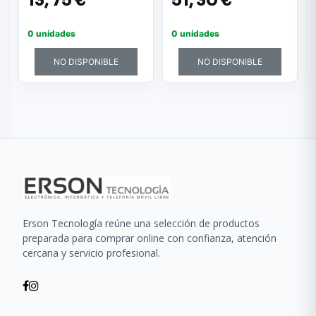
13,
75 €
51,
30 €
CONTENEDOR
RECOGEDOR DE
LÍQUIDOS
0 unidades
0 unidades
NO DISPONIBLE
NO DISPONIBLE
Erson Tecnología reúne una selección de productos
preparada para comprar online con confianza, atención
cercana y servicio profesional.