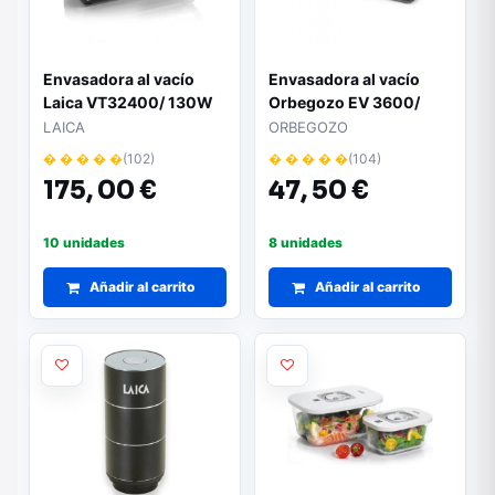
Envasadora al vacío
Envasadora al vacío
Laica VT32400/ 130W
Orbegozo EV 3600/
100W/ incluye 10
LAICA
ORBEGOZO
bolsas
� � � � �
(102)
� � � � �
(104)
175,
00 €
47,
50 €
10 unidades
8 unidades
Añadir al carrito
Añadir al carrito