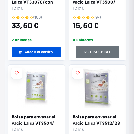
Laica VT33070/ con
vacío Laica VT3500/
Funcion al Vacio/
28+36cm/ 50 bolsas
LAICA
LAICA
Capacidad 2.7L
� � � � �
(106)
� � � � �
(97)
33,
50 €
15,
50 €
2 unidades
0 unidades
Añadir al carrito
NO DISPONIBLE
Bolsa para envasar al
Bolsa para envasar al
vacío Laica VT3504/
vacío Laica VT3512/ 28
20+28cm/ 50 bolsas
X 36cm/ 100 bolsas
LAICA
LAICA