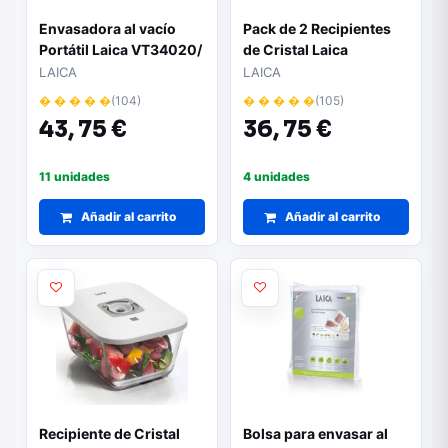
Envasadora al vacío
Pack de 2 Recipientes
Portátil Laica VT34020/
de Cristal Laica
2.5W
VT33060/ con Funcion
LAICA
LAICA
al Vacio/ Capacidad 0.5
� � � � �
(104)
� � � � �
(105)
- 1.5L
43,
75 €
36,
75 €
11 unidades
4 unidades
Añadir al carrito
Añadir al carrito
Recipiente de Cristal
Bolsa para envasar al