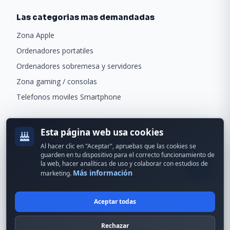
Las categorias mas demandadas
Zona Apple
Ordenadores portatiles
Ordenadores sobremesa y servidores
Zona gaming / consolas
Telefonos moviles Smartphone
Newsletter
Esta página web usa cookies
Recibe ofertas exclusivas y novedades.
Al hacer clic en "Aceptar", apruebas que las cookies se
guarden en tu dispositivo para el correcto funcionamiento de
la web, hacer analíticas de uso y colaborar con estudios de
Más información
marketing.
Aceptar todas
© 2024 Erson Tecnología. Todos los derechos reservados.
Rechazar
Política de cookies
Política de privacidad