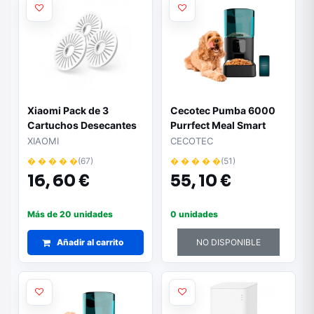
Xiaomi Pack de 3
Cecotec Pumba 6000
Cartuchos Desecantes
Purrfect Meal Smart
de Alimentador
Comedero para
XIAOMI
CECOTEC
Automatico para
Mascotas de 6L -10
� � � � �
(67)
� � � � �
(51)
Animales Smart Pet
Comidas Diarias -
16,
60 €
55,
10 €
Food Feeder
Cuenco de Acero
Inoxidable - Anti
Atascos - Bloqueo -
Más de 20 unidades
0 unidades
Funciona con Pilas y
Añadir al carrito
Corriente - Color Negro
NO DISPONIBLE
y Azul