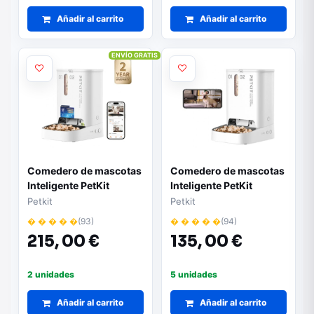
Añadir al carrito
Añadir al carrito
ENVÍO GRATIS
Comedero de mascotas
Comedero de mascotas
Inteligente PetKit
Inteligente PetKit
YumShare Dual-Hopper
YumShare Dual-
Petkit
Petkit
2/ Cámara HD/ con
Hopper/ Cámara HD/
� � � � �
(93)
� � � � �
(94)
Micrófono
con Micrófono
215,
00 €
135,
00 €
2 unidades
5 unidades
Añadir al carrito
Añadir al carrito