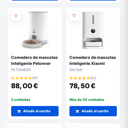
Comedero de mascotas
Comedero de mascotas
Inteligente Petonner
Inteligente Xiaomi
Nutri Vision Mini/ 2.6L/
Smart Pet Food Feeder
PETONEER
XIAOMI
Cámara HD
2/ Control desde APP
� � � � �
(95)
� � � � �
(92)
88,
00 €
78,
50 €
2 unidades
Más de 20 unidades
Añadir al carrito
Añadir al carrito