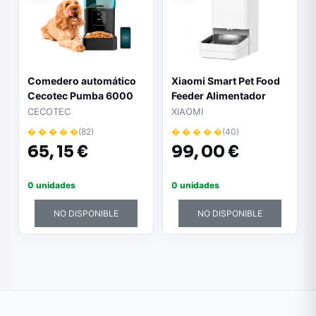
Comedero automático
Xiaomi Smart Pet Food
Cecotec Pumba 6000
Feeder Alimentador
Purrfect Meal Smart
Automatico para
CECOTEC
XIAOMI
Vision - 6L | Cámara HD
Animales - Capacidad
� � � � �
(82)
� � � � �
(40)
| WiFi | Acero Inoxidable
3.6L - Impermeable y
65,
15 €
99,
00 €
Fresco - Dispensacion
Regulada
0 unidades
0 unidades
NO DISPONIBLE
NO DISPONIBLE