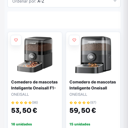
Ordenar por:
A-Z
Comedero de mascotas
Comedero de mascotas
Inteligente Oneisall F1-
Inteligente Oneisall
M 3L WiFi/ Control
PF08/ 5L/ Control
ONEISALL
ONEISALL
desde APP
desde APP
� � � � �
(96)
� � � � �
(97)
53,
50 €
59,
50 €
16 unidades
15 unidades