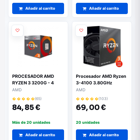
Añadir al carrito
Añadir al carrito
PROCESADOR AMD
Procesador AMD Ryzen
RYZEN 3 3200G - 4
3-4100 3.80GHz
NÚCLEOS - 3.6GHZ -
AMD
AMD
SOCKET AM4 -
� � � � �
(65)
� � � � �
(103)
GRÁFICA INTEGRADA
84,
85 €
69,
00 €
RADEON VEGA 8
Más de 20 unidades
20 unidades
Añadir al carrito
Añadir al carrito