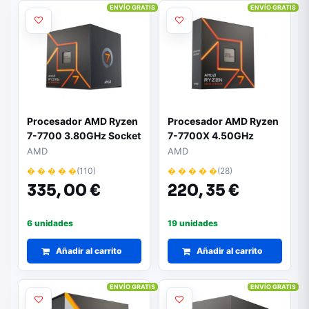
ENVÍO GRATIS
ENVÍO GRATIS
Procesador AMD Ryzen
Procesador AMD Ryzen
7-7700 3.80GHz Socket
7-7700X 4.50GHz
AM5
AMD
AMD
� � � � �
(110)
� � � � �
(28)
335,
00 €
220,
35 €
6 unidades
19 unidades
Añadir al carrito
Añadir al carrito
ENVÍO GRATIS
ENVÍO GRATIS