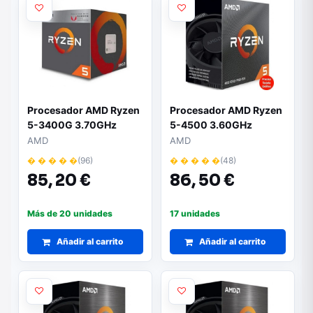
Procesador AMD Ryzen
Procesador AMD Ryzen
5-3400G 3.70GHz
5-4500 3.60GHz
Socket AM4
AMD
AMD
� � � � �
(96)
� � � � �
(48)
85,
20 €
86,
50 €
Más de 20 unidades
17 unidades
Añadir al carrito
Añadir al carrito