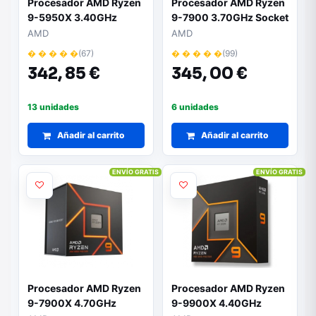
Procesador AMD Ryzen
Procesador AMD Ryzen
9-5950X 3.40GHz
9-7900 3.70GHz Socket
AM5
AMD
AMD
� � � � �
(67)
� � � � �
(99)
342,
85 €
345,
00 €
13 unidades
6 unidades
Añadir al carrito
Añadir al carrito
ENVÍO GRATIS
ENVÍO GRATIS
Procesador AMD Ryzen
Procesador AMD Ryzen
9-7900X 4.70GHz
9-9900X 4.40GHz