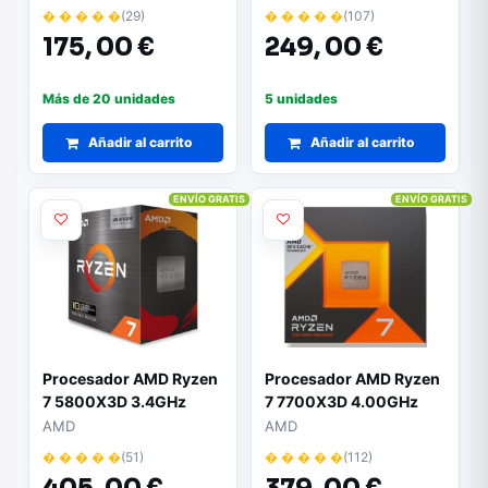
� � � � �
(29)
� � � � �
(107)
175,
00 €
249,
00 €
Más de 20 unidades
5 unidades
Añadir al carrito
Añadir al carrito
ENVÍO GRATIS
ENVÍO GRATIS
Procesador AMD Ryzen
Procesador AMD Ryzen
7 5800X3D 3.4GHz
7 7700X3D 4.00GHz
Socket AM4
Socket AM5
AMD
AMD
� � � � �
(51)
� � � � �
(112)