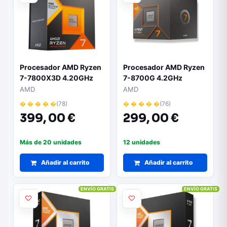
Procesador AMD Ryzen
Procesador AMD Ryzen
7-7800X3D 4.20GHz
7-8700G 4.2GHz
Socket AM5
Socket AM5
AMD
AMD
� � � � �
(78)
� � � � �
(76)
399,
00 €
299,
00 €
Más de 20 unidades
12 unidades
Añadir al carrito
Añadir al carrito
ENVÍO GRATIS
ENVÍO GRATIS