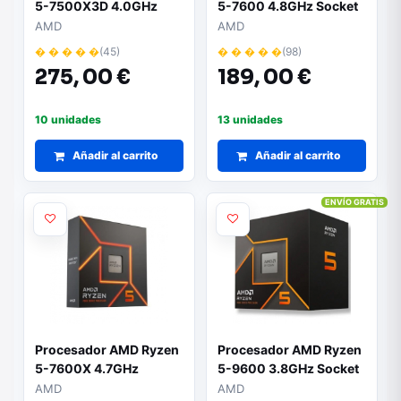
5-7500X3D 4.0GHz
5-7600 4.8GHz Socket
Socket AM5
AM5
AMD
AMD
� � � � �
(45)
� � � � �
(98)
275,
00 €
189,
00 €
10 unidades
13 unidades
Añadir al carrito
Añadir al carrito
ENVÍO GRATIS
Procesador AMD Ryzen
Procesador AMD Ryzen
5-7600X 4.7GHz
5-9600 3.8GHz Socket
AM5
AMD
AMD