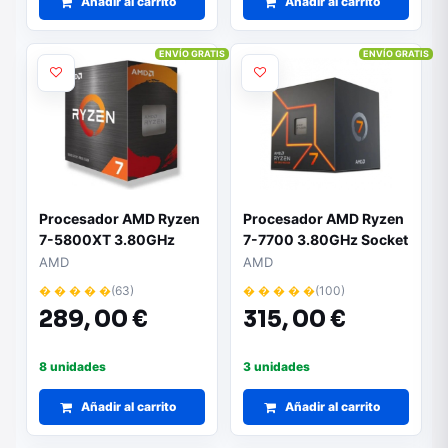
Añadir al carrito
Añadir al carrito
ENVÍO GRATIS
ENVÍO GRATIS
Procesador AMD Ryzen
Procesador AMD Ryzen
7-5800XT 3.80GHz
7-7700 3.80GHz Socket
Socket AM4
AM5
AMD
AMD
� � � � �
(63)
� � � � �
(100)
289,
00 €
315,
00 €
8 unidades
3 unidades
Añadir al carrito
Añadir al carrito