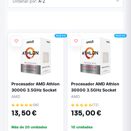
Ordenar por:
A-Z
NUEVO
NUEVO
Procesador AMD Athlon
Procesador AMD Athlon
3000G 3.5GHz Socket
3000G 3.5GHz Socket
AM4
AM4/ Pack de 12
AMD
AMD
Unidades
� � � � �
(96)
� � � � �
(72)
13,
50 €
135,
00 €
Más de 20 unidades
10 unidades