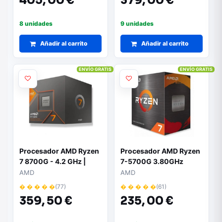
405,
00 €
379,
00 €
8 unidades
9 unidades
Añadir al carrito
Añadir al carrito
ENVÍO GRATIS
ENVÍO GRATIS
Procesador AMD Ryzen
Procesador AMD Ryzen
7 8700G - 4.2 GHz |
7-5700G 3.80GHz
Socket AM5 | 8 núcleos
AMD
AMD
y 16 hilos | Gráficos
� � � � �
(77)
� � � � �
(61)
integrados Radeon
359,
50 €
235,
00 €