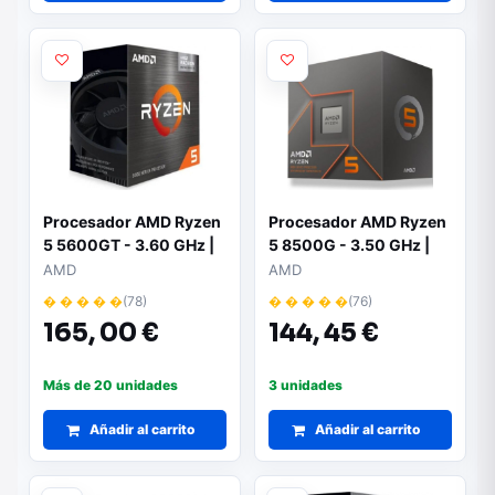
Procesador AMD Ryzen
Procesador AMD Ryzen
5 5600GT - 3.60 GHz |
5 8500G - 3.50 GHz |
Socket AM4 | 6 núcleos
Socket AM5 | 6 núcleos
AMD
AMD
y 12 hilos
y 12 hilos | Gráficos
� � � � �
(78)
� � � � �
(76)
integrados Radeon
165,
00 €
144,
45 €
Más de 20 unidades
3 unidades
Añadir al carrito
Añadir al carrito