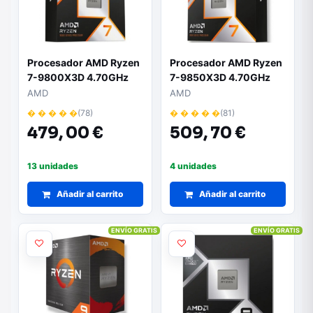
Procesador AMD Ryzen
Procesador AMD Ryzen
7-9800X3D 4.70GHz
7-9850X3D 4.70GHz
Socket AM5
Socket AM5
AMD
AMD
� � � � �
(78)
� � � � �
(81)
479,
00 €
509,
70 €
13 unidades
4 unidades
Añadir al carrito
Añadir al carrito
ENVÍO GRATIS
ENVÍO GRATIS