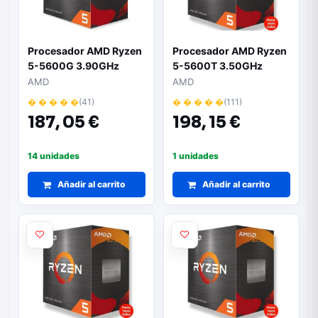
Procesador AMD Ryzen
Procesador AMD Ryzen
5-5600G 3.90GHz
5-5600T 3.50GHz
Socket AM4
AMD
AMD
� � � � �
(41)
� � � � �
(111)
187,
05 €
198,
15 €
14 unidades
1 unidades
Añadir al carrito
Añadir al carrito