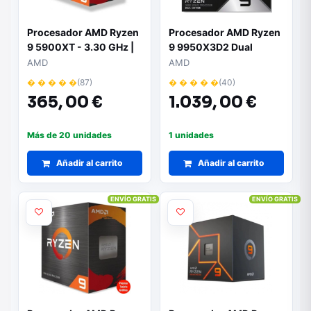
Procesador AMD Ryzen
Procesador AMD Ryzen
9 5900XT - 3.30 GHz |
9 9950X3D2 Dual
Socket AM4
Edition 4.30GHz Socket
AMD
AMD
AM5
� � � � �
(87)
� � � � �
(40)
365,
00 €
1.039,
00 €
Más de 20 unidades
1 unidades
Añadir al carrito
Añadir al carrito
ENVÍO GRATIS
ENVÍO GRATIS