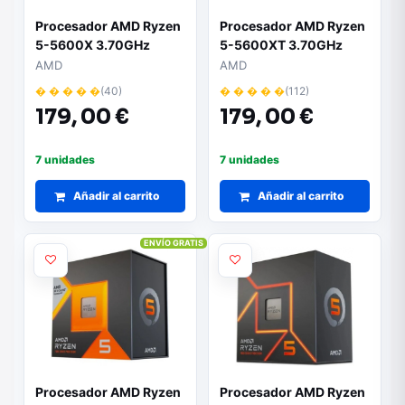
Procesador AMD Ryzen
Procesador AMD Ryzen
5-5600X 3.70GHz
5-5600XT 3.70GHz
Socket AM4
AMD
AMD
� � � � �
(40)
� � � � �
(112)
179,
00 €
179,
00 €
7 unidades
7 unidades
Añadir al carrito
Añadir al carrito
ENVÍO GRATIS
Procesador AMD Ryzen
Procesador AMD Ryzen