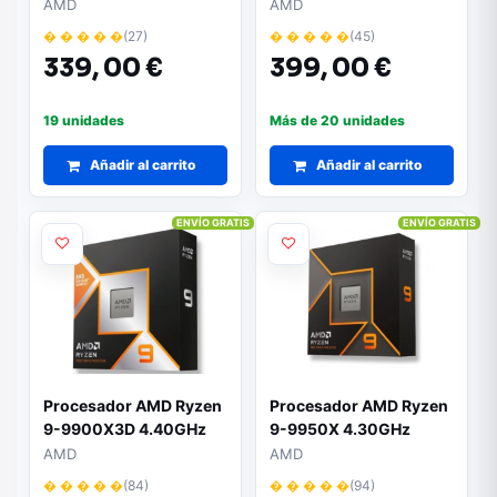
Socket AM5
AMD
AMD
� � � � �
(27)
� � � � �
(45)
339,
00 €
399,
00 €
19 unidades
Más de 20 unidades
Añadir al carrito
Añadir al carrito
ENVÍO GRATIS
ENVÍO GRATIS
Procesador AMD Ryzen
Procesador AMD Ryzen
9-9900X3D 4.40GHz
9-9950X 4.30GHz
Socket AM5
Socket AM5
AMD
AMD
� � � � �
(84)
� � � � �
(94)