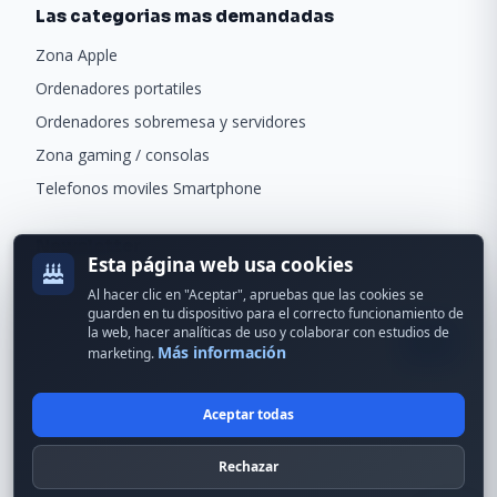
Las categorias mas demandadas
Zona Apple
Ordenadores portatiles
Ordenadores sobremesa y servidores
Zona gaming / consolas
Telefonos moviles Smartphone
Newsletter
Esta página web usa cookies
Recibe ofertas exclusivas y novedades.
Al hacer clic en "Aceptar", apruebas que las cookies se
guarden en tu dispositivo para el correcto funcionamiento de
la web, hacer analíticas de uso y colaborar con estudios de
Más información
marketing.
Aceptar todas
© 2024 Erson Tecnología. Todos los derechos reservados.
Rechazar
Política de cookies
Política de privacidad