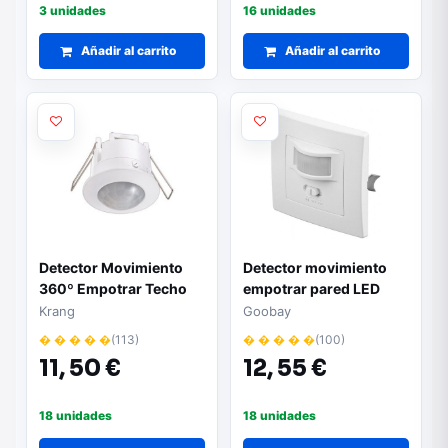
3 unidades
16 unidades
Añadir al carrito
Añadir al carrito
Detector Movimiento
Detector movimiento
360º Empotrar Techo
empotrar pared LED
Krang
Goobay
Krang
Goobay
� � � � �
(113)
� � � � �
(100)
11,
50 €
12,
55 €
18 unidades
18 unidades