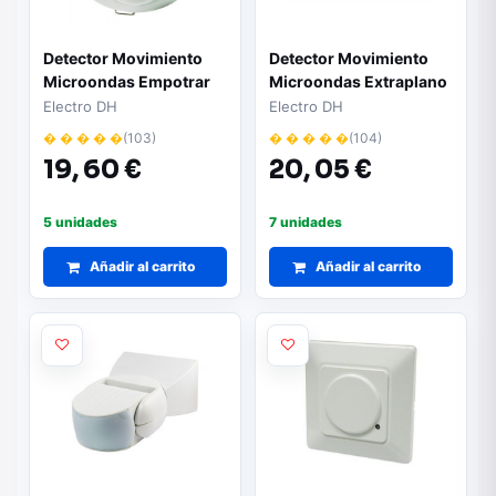
Detector Movimiento
Detector Movimiento
Microondas Empotrar
Microondas Extraplano
Techo DH
Techo
Electro DH
Electro DH
� � � � �
(103)
� � � � �
(104)
19,
60 €
20,
05 €
5 unidades
7 unidades
Añadir al carrito
Añadir al carrito