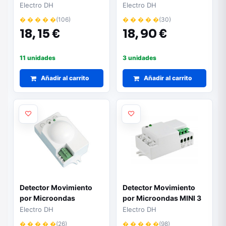
Electro DH
Electro DH
� � � � �
(106)
� � � � �
(30)
18,
15 €
18,
90 €
11 unidades
3 unidades
Añadir al carrito
Añadir al carrito
Detector Movimiento
Detector Movimiento
por Microondas
por Microondas MINI 3
hilos
Electro DH
Electro DH
� � � � �
(26)
� � � � �
(98)