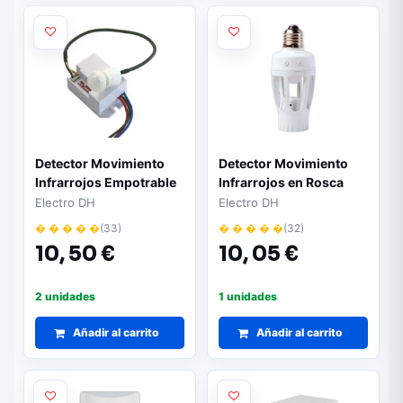
Detector Movimiento
Detector Movimiento
Infrarrojos Empotrable
Infrarrojos en Rosca
Mini
E27 DH
Electro DH
Electro DH
� � � � �
(33)
� � � � �
(32)
10,
50 €
10,
05 €
2 unidades
1 unidades
Añadir al carrito
Añadir al carrito