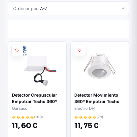
Ordenar por:
A-Z
Detector Crepuscular
Detector Movimiento
Empotrar Techo 360º
360º Empotrar Techo
DH
Garsaco
Electro DH
� � � � �
(109)
� � � � �
(28)
11,
60 €
11,
75 €