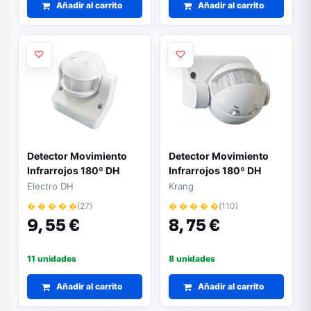
Añadir al carrito
Añadir al carrito
Detector Movimiento
Detector Movimiento
Infrarrojos 180º DH
Infrarrojos 180º DH
Blanco KRANG
Electro DH
Krang
� � � � �
(27)
� � � � �
(110)
9,
55 €
8,
75 €
11 unidades
8 unidades
Añadir al carrito
Añadir al carrito