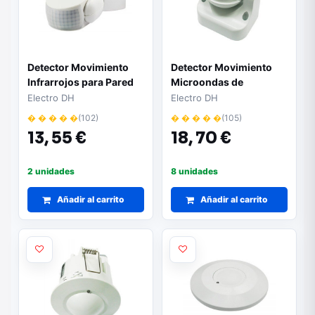
Detector Movimiento
Detector Movimiento
Infrarrojos para Pared
Microondas de
IP65
Superficie
Electro DH
Electro DH
� � � � �
(102)
� � � � �
(105)
13,
55 €
18,
70 €
2 unidades
8 unidades
Añadir al carrito
Añadir al carrito