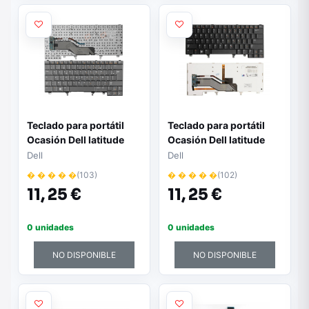
Teclado para portátil
Teclado para portátil
Ocasión Dell latitude
Ocasión Dell latitude
e6420 / e5420 / e6320 /
e6420 / e5420 / e6320 /
Dell
Dell
6430 / Poinstick / negro
6430 / Poinstick / negro
� � � � �
(103)
� � � � �
(102)
francés + pegatina
inglés + pegatina
11,
25 €
11,
25 €
castellano
castellano
0 unidades
0 unidades
NO DISPONIBLE
NO DISPONIBLE