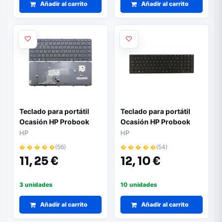
Añadir al carrito
Añadir al carrito
Teclado para portátil
Teclado para portátil
Ocasión HP Probook
Ocasión HP Probook
430 g2 / 440 g1 / 445 g1
6570b /6560b/ inglés +
HP
HP
/ 640 g1 / negro con
pegatina castellano
� � � � �
(56)
� � � � �
(54)
marco alemán +
11,
25 €
12,
10 €
pegatina castellano
grado B
3 unidades
10 unidades
Añadir al carrito
Añadir al carrito