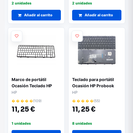
2 unidades
2 unidades
Añadir al carrito
Añadir al carrito
Marco de portátil
Teclado para portátil
Ocasión Teclado HP
Ocasión HP Probook
450
430 g2 / 440 g1 / 445 g1
HP
HP
/ 640 g1 / negro con
� � � � �
(109)
� � � � �
(55)
marco alemán +
11,
25 €
11,
25 €
pegatina castellano
1 unidades
8 unidades