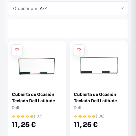
Ordenar por:
A-Z
Cubierta de Ocasión
Cubierta de Ocasión
Teclado Dell Latitude
Teclado Dell Latitude
E6420 Keyboard Cover
E6430/6430S
Dell
Dell
FA0FD000C00-2
FA0ld000900
� � � � �
(107)
� � � � �
(108)
11,
25 €
11,
25 €