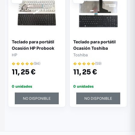
Teclado para portátil
Teclado para portátil
Ocasión HP Probook
Ocasión Toshiba
450 g0 / 450 g1 / 450
c850/c855/c870/l850/l855
HP
Toshiba
g2 / 455 g1 / Negro con
negro sin marco inglés
� � � � �
(94)
� � � � �
(59)
marco / Japones teclas
+ pegatina castellano
11,
25 €
11,
25 €
en castellano
0 unidades
0 unidades
NO DISPONIBLE
NO DISPONIBLE