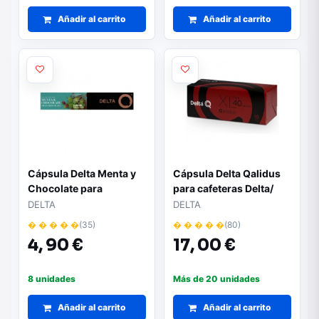
Añadir al carrito
Añadir al carrito
Cápsula Delta Menta y
Cápsula Delta Qalidus
Chocolate para
para cafeteras Delta/
cafeteras Delta/ Caja de
Caja de 40
DELTA
DELTA
10
� � � � �
(35)
� � � � �
(80)
4,
90 €
17,
00 €
8 unidades
Más de 20 unidades
Añadir al carrito
Añadir al carrito