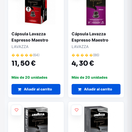
Cápsula Lavazza
Cápsula Lavazza
Espresso Maestro
Espresso Maestro
Clásico para cafeteras
Intenso para cafeteras
LAVAZZA
LAVAZZA
Nespresso/ Caja de 30
Nespresso/ Caja de 10
� � � � �
(64)
� � � � �
(86)
11,
50 €
4,
30 €
Más de 20 unidades
Más de 20 unidades
Añadir al carrito
Añadir al carrito