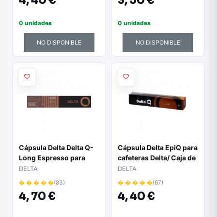
4,
40 €
3,
50 €
0 unidades
0 unidades
NO DISPONIBLE
NO DISPONIBLE
Cápsula Delta Delta Q-
Cápsula Delta EpiQ para
Long Espresso para
cafeteras Delta/ Caja de
cafeteras Delta/ Caja de
10
DELTA
DELTA
10
� � � � �
(83)
� � � � �
(67)
4,
70 €
4,
40 €