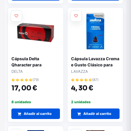
Cápsula Delta
Cápsula Lavazza Crema
Qharacter para
e Gusto Clásico para
cafeteras Delta/ Caja de
cafeteras Nespresso/
DELTA
LAVAZZA
40
Caja de 10
� � � � �
(79)
� � � � �
(87)
17,
00 €
4,
30 €
8 unidades
2 unidades
Añadir al carrito
Añadir al carrito