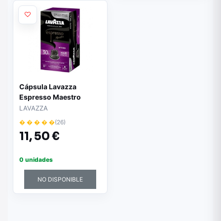
Cápsula Lavazza
Espresso Maestro
Intenso para cafeteras
LAVAZZA
Nespresso/ Caja de 30
� � � � �
(26)
11,
50 €
0 unidades
NO DISPONIBLE