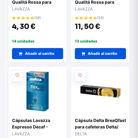
Qualitá Rossa para
Qualitá Rossa para
cafeteras Nespresso/
cafeteras Nespresso/
LAVAZZA
LAVAZZA
Caja de 10
Caja de 30
� � � � �
(58)
� � � � �
(28)
4,
30 €
11,
50 €
14 unidades
13 unidades
Añadir al carrito
Añadir al carrito
Cápsulas Lavazza
Cápsula Delta BreaQfast
Espresso Decaf -
para cafeteras Delta/
Descafeinado |
Caja de 10
LAVAZZA
DELTA