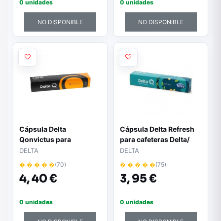
0 unidades
0 unidades
NO DISPONIBLE
NO DISPONIBLE
Cápsula Delta
Cápsula Delta Refresh
Qonvictus para
para cafeteras Delta/
cafeteras Delta/ Caja de
Caja de 10
DELTA
DELTA
10
� � � � �
(70)
� � � � �
(75)
4,
40 €
3,
95 €
0 unidades
0 unidades