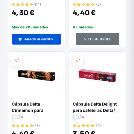
Compatibles con
� � � � �
(111)
� � � � �
(76)
cafeteras Nespresso |
4,
30 €
4,
40 €
Caja de 10 unidades
Más de 20 unidades
0 unidades
Añadir al carrito
NO DISPONIBLE
Cápsula Delta
Cápsula Delta Delight
Cinnamon para
para cafeteras Delta/
cafeteras Delta/ Caja de
Caja de 10
DELTA
DELTA
10
� � � � �
(78)
� � � � �
(74)