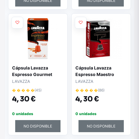
NO DISPONIBLE
NO DISPONIBLE
Cápsula Lavazza
Cápsula Lavazza
Espresso Gourmet
Espresso Maestro
Caramel para cafeteras
Clásico para cafeteras
LAVAZZA
LAVAZZA
Nespresso/ Caja de 10
Nespresso/ Caja de 10
� � � � �
(45)
� � � � �
(86)
4,
30 €
4,
30 €
0 unidades
0 unidades
NO DISPONIBLE
NO DISPONIBLE