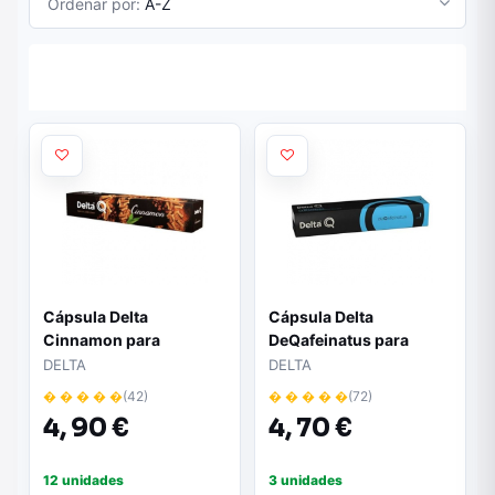
Ordenar por:
A-Z
Cápsula Delta
Cápsula Delta
Cinnamon para
DeQafeinatus para
cafeteras Delta/ Caja de
cafeteras Delta/ Caja de
DELTA
DELTA
10
10
� � � � �
(42)
� � � � �
(72)
4,
90 €
4,
70 €
12 unidades
3 unidades