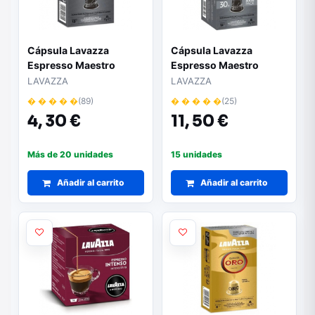
Cápsula Lavazza
Cápsula Lavazza
Espresso Maestro
Espresso Maestro
Ristretto para cafeteras
Ristretto para cafeteras
LAVAZZA
LAVAZZA
Nespresso/ Caja de 10
Nespresso/ Caja de 30
� � � � �
(89)
� � � � �
(25)
4,
30 €
11,
50 €
Más de 20 unidades
15 unidades
Añadir al carrito
Añadir al carrito