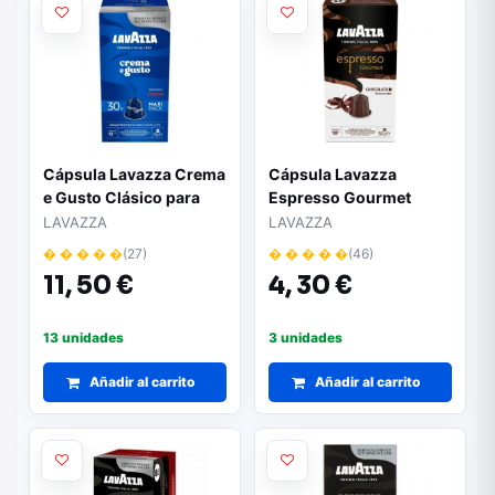
Cápsula Lavazza Crema
Cápsula Lavazza
e Gusto Clásico para
Espresso Gourmet
cafeteras Nespresso/
Chocolate para
LAVAZZA
LAVAZZA
Caja de 30
cafeteras Nespresso/
� � � � �
(27)
� � � � �
(46)
Caja de 10
11,
50 €
4,
30 €
13 unidades
3 unidades
Añadir al carrito
Añadir al carrito