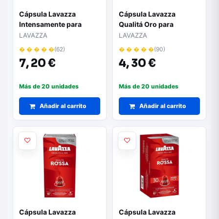
Cápsula Lavazza
Cápsula Lavazza
Intensamente para
Qualitá Oro para
cafeteras A Modo Mio/
cafeteras Nespresso/
LAVAZZA
LAVAZZA
Caja de 16
Caja de 10
� � � � �
(62)
� � � � �
(90)
7,
20 €
4,
30 €
Más de 20 unidades
Más de 20 unidades
Añadir al carrito
Añadir al carrito
Cápsula Lavazza
Cápsula Lavazza