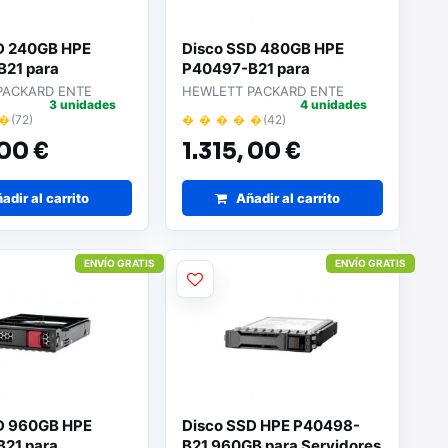
D 240GB HPE
Disco SSD 480GB HPE
21 para
P40497-B21 para
es
Servidores
PACKARD ENTE
HEWLETT PACKARD ENTE
3 unidades
4 unidades
 �
(72)
� � � � �
(42)
00 €
1.315,
00 €
adir al carrito
Añadir al carrito
ENVÍO GRATIS
ENVÍO GRATIS
D 960GB HPE
Disco SSD HPE P40498-
21 para
B21 960GB para Servidores