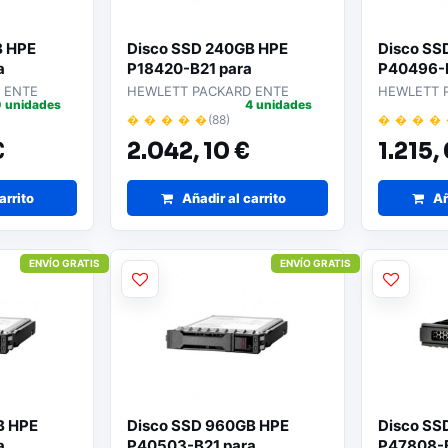
B HPE
Disco SSD 240GB HPE
Disco SS
a
P18420-B21 para
P40496-B
Servidores
Servidor
 ENTE
HEWLETT PACKARD ENTE
HEWLETT 
 unidades
4 unidades
� � � � �
(88)
� � � �
€
2.042,
10 €
1.215,
arrito
Añadir al carrito
Añ
ENVÍO GRATIS
ENVÍO GRATIS
B HPE
Disco SSD 960GB HPE
Disco SS
a
P40503-B21 para
P47808-B