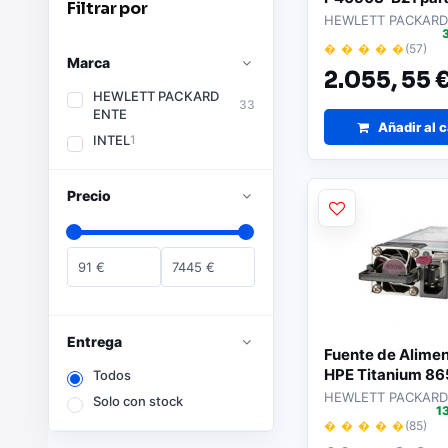
Filtrar por
Servidores
HEWLETT PACKARD
� � � � �
(57)
Marca
2.055,
55 
HEWLETT PACKARD
33
ENTE
Añadir al c
INTEL
1
Precio
91
€
7445
€
Entrega
Fuente de Alime
HPE Titanium 8
Todos
800W
HEWLETT PACKARD
Solo con stock
1
� � � � �
(85)