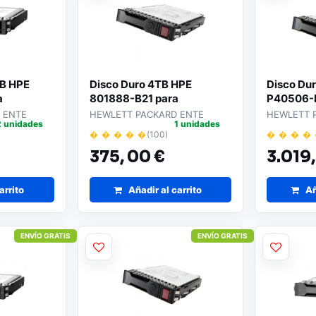
GB HPE
Disco Duro 4TB HPE
Disco Du
a
801888-B21 para
P40506-B
Servidores
para Serv
 ENTE
HEWLETT PACKARD ENTE
HEWLETT 
2 unidades
1 unidades
� � � � �
(100)
� � � �
€
375,
00 €
3.019
arrito
Añadir al carrito
Añ
ENVÍO GRATIS
ENVÍO GRATIS