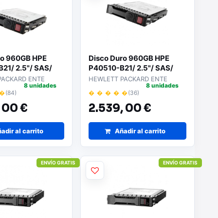
ro 960GB HPE
Disco Duro 960GB HPE
21/ 2.5"/ SAS/
P40510-B21/ 2.5"/ SAS/
idores
para Servidores
PACKARD ENTE
HEWLETT PACKARD ENTE
8 unidades
8 unidades
 �
(84)
� � � � �
(36)
,
00 €
2.539,
00 €
adir al carrito
Añadir al carrito
ENVÍO GRATIS
ENVÍO GRATIS