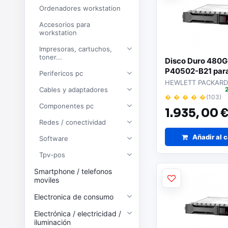
Ordenadores workstation
Accesorios para
workstation
Impresoras, cartuchos,
toner...
Disco Duro 480
P40502-B21 par
Perifericos pc
Servidores
HEWLETT PACKARD
Cables y adaptadores
� � � � �
(103)
Componentes pc
1.935,
00 
Redes / conectividad
Añadir al c
Software
Tpv-pos
Smartphone / telefonos
moviles
Electronica de consumo
Electrónica / electricidad /
iluminación