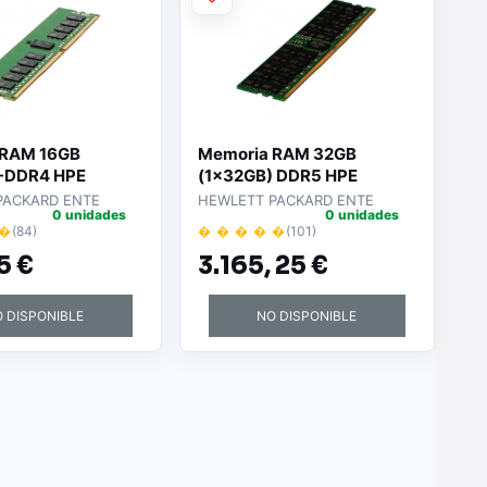
 RAM 16GB
Memoria RAM 32GB
)-DDR4 HPE
(1x32GB) DDR5 HPE
21 para
P43328-B21 para
PACKARD ENTE
HEWLETT PACKARD ENTE
0 unidades
0 unidades
es
Servidores
 �
(84)
� � � � �
(101)
5 €
3.165,
25 €
 DISPONIBLE
NO DISPONIBLE