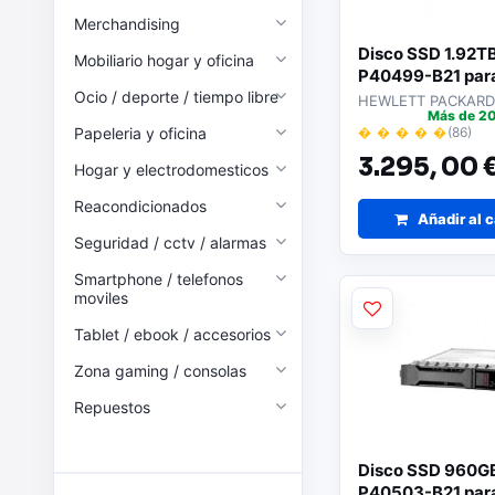
Merchandising
Disco SSD 1.92T
Mobiliario hogar y oficina
P40499-B21 par
Ocio / deporte / tiempo libre
Servidores
HEWLETT PACKARD
Más de 20
Papeleria y oficina
� � � � �
(86)
3.295,
00 
Hogar y electrodomesticos
Reacondicionados
Añadir al c
Seguridad / cctv / alarmas
Smartphone / telefonos
moviles
Tablet / ebook / accesorios
Zona gaming / consolas
Repuestos
Disco SSD 960G
P40503-B21 par