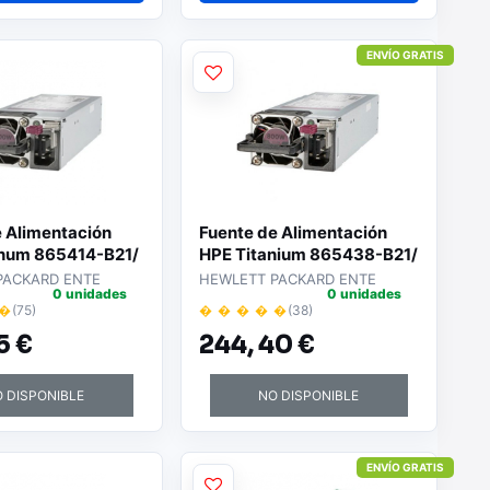
ENVÍO GRATIS
e Alimentación
Fuente de Alimentación
inum 865414-B21/
HPE Titanium 865438-B21/
800W
PACKARD ENTE
HEWLETT PACKARD ENTE
0 unidades
0 unidades
 �
(75)
� � � � �
(38)
5 €
244,
40 €
 DISPONIBLE
NO DISPONIBLE
ENVÍO GRATIS