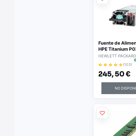
Fuente de Alime
HPE Titanium P0
1000W
HEWLETT PACKARD
0
� � � � �
(103)
245,
50 €
NO DISPON