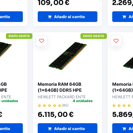
109,
00 €
2.269
arrito
Añadir al carrito
Añ
ENVÍO GRATIS
ENVÍO GRATIS
4GB
Memoria RAM 64GB
Memoria
HPE
(1x64GB) DDR5 HPE
(1x64GB)
a
P50312-B21 para
P64707-B
 ENTE
HEWLETT PACKARD ENTE
HEWLETT 
 unidades
4 unidades
Servidores
Servidor
� � � � �
(80)
� � � �
€
6.115,
00 €
5.869
arrito
Añadir al carrito
Añ