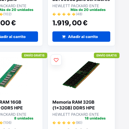
es
PACKARD ENTE
HEWLETT PACKARD ENTE
Más de 20 unidades
Más de 20 unidades
 �
(102)
� � � � �
(48)
,
00 €
1.919,
00 €
adir al carrito
Añadir al carrito
ENVÍO GRATIS
ENVÍO GRATIS
 RAM 16GB
Memoria RAM 32GB
)-DDR5 HPE
(1x32GB) DDR5 HPE
21 para
P50311-B21 para
PACKARD ENTE
HEWLETT PACKARD ENTE
8 unidades
18 unidades
es
Servidores
 �
(106)
� � � � �
(90)