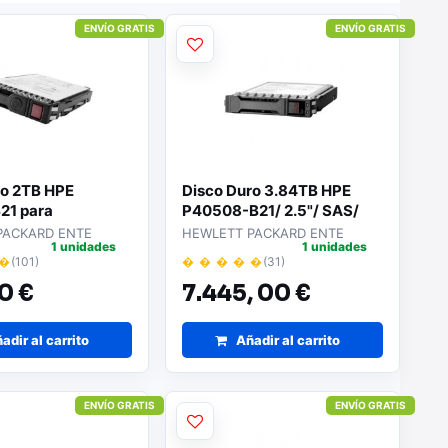
ENVÍO GRATIS
ENVÍO GRATIS
ro 2TB HPE
Disco Duro 3.84TB HPE
21 para
P40508-B21/ 2.5"/ SAS/
es
para Servidores
PACKARD ENTE
HEWLETT PACKARD ENTE
1 unidades
1 unidades
 �
(101)
� � � � �
(31)
0 €
7.445,
00 €
adir al carrito
Añadir al carrito
ENVÍO GRATIS
ENVÍO GRATIS