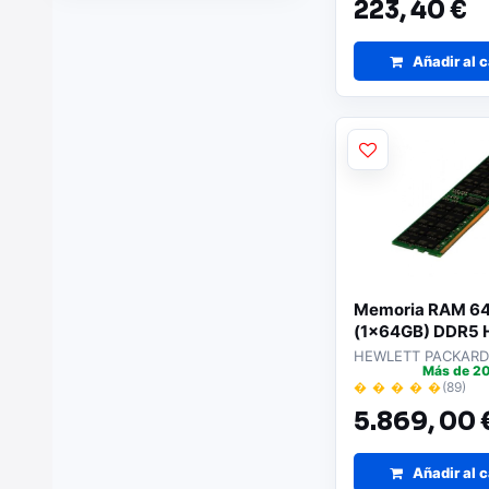
223,
40 €
Añadir al c
Memoria RAM 6
(1x64GB) DDR5 
P43331-B21 par
HEWLETT PACKARD
Más de 20
Servidores
� � � � �
(89)
5.869,
00 
Añadir al c