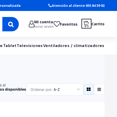
rsonalizada
Atención al cliente 655 84 59 92
Mi cuenta
Carrito
Favoritos
Iniciar sesión
le
Tablet
Televisiones
Ventiladores / climatizadores
a al
os disponibles
Ordenar por:
A-Z