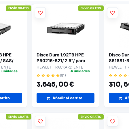
ENVÍO GRATIS
ENVÍO GRATIS
TB HPE
Disco Duro 1.92TB HPE
Disco Du
/ SAS/
P50216-B21/ 2.5"/ para
861681-B
Servidores
Servidor
 ENTE
HEWLETT PACKARD ENTE
HEWLETT 
2 unidades
4 unidades
� � � � �
(81)
� � � �
€
3.645,
00 €
310,
6
arrito
Añadir al carrito
Añ
ENVÍO GRATIS
ENVÍO GRATIS