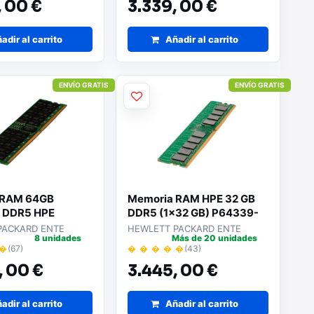
,
00 €
3.339,
00 €
adir al carrito
Añadir al carrito
ENVÍO GRATIS
ENVÍO GRATIS
 RAM 64GB
Memoria RAM HPE 32 GB
 DDR5 HPE
DDR5 (1x32 GB) P64339-
21 para
B21 - Para servidores | Alto
PACKARD ENTE
HEWLETT PACKARD ENTE
8 unidades
Más de 20 unidades
es
rendimiento | Módulo único
 �
(67)
� � � � �
(43)
,
00 €
3.445,
00 €
adir al carrito
Añadir al carrito