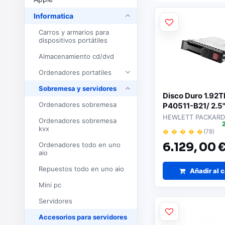
Informatica
Carros y armarios para
dispositivos portátiles
Almacenamiento cd/dvd
Ordenadores portatiles
Sobremesa y servidores
Disco Duro 1.92
Ordenadores sobremesa
P40511-B21/ 2.5"
para Servidores
HEWLETT PACKARD
Ordenadores sobremesa
kvx
� � � � �
(78)
Ordenadores todo en uno
6.129,
00 
aio
Repuestos todo en uno aio
Añadir al c
Mini pc
Servidores
Accesorios para servidores