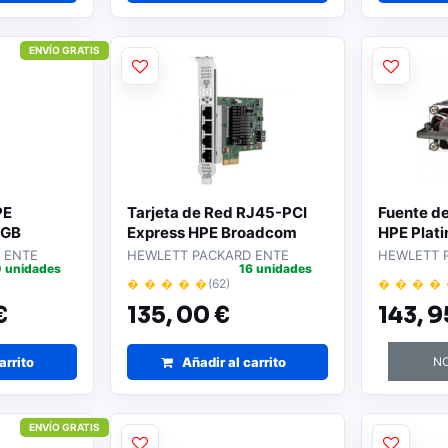
ENVÍO GRATIS
PE
Tarjeta de Red RJ45-PCI
Fuente d
2GB
Express HPE Broadcom
HPE Plat
 Diseñada
BCM5719 P51178-B21/
800W
 ENTE
HEWLETT PACKARD ENTE
HEWLETT 
 unidades
16 unidades
 Alto
Gigabit
� � � � �
(62)
� � � �
bilidad |
€
135,
00 €
143,
9
sistemas
arrito
Añadir al carrito
NO
ENVÍO GRATIS