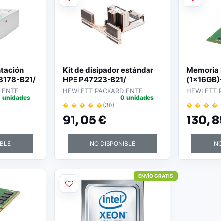
ntación
Kit de disipador estándar
Memoria
3178-B21/
HPE P47223-B21/
(1x16GB
Compatible con ProLiant
P00920-B
 ENTE
HEWLETT PACKARD ENTE
HEWLETT 
 unidades
0 unidades
ML350 Gen11
Servidor
� � � � �
(30)
� � � �
91,
05 €
130,
8
IBLE
NO DISPONIBLE
NO
ENVÍO GRATIS