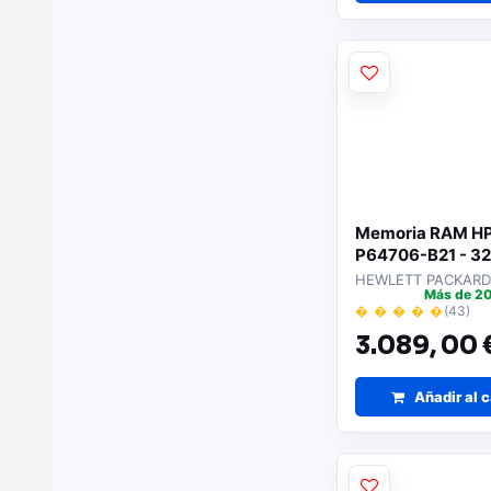
Memoria RAM H
P64706-B21 - 3
(1x32GB) DDR5 |
HEWLETT PACKARD
Más de 20
para servidores |
� � � � �
(43)
rendimiento y fia
3.089,
00 
Compatible con 
HPE
Añadir al c