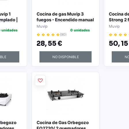
vip 1
Cocina de gas Muvip 3
Cocina de
emplado |
fuegos - Encendido manual
Strong 2
léctrico |
| Rejillas extraíbles | Tapa
inox | En
Muvip
Muvip
 unidades
0 unidades
rro
protectora
piezoeléc
� � � � �
(90)
� � � �
able |
Quemador
28,
55 €
50,
15
fundido 
IBLE
NO DISPONIBLE
NO
rbegozo
Cocina de Gas Orbegozo
adores
FO2720/ 2 quemadores