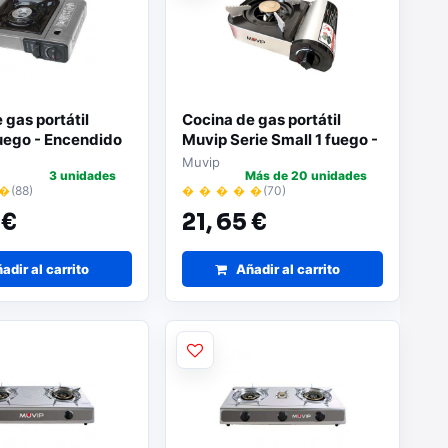
 gas portátil
Cocina de gas portátil
uego - Encendido
Muvip Serie Small 1 fuego -
co | Quemador de
Encendido automático |
Muvip
3 unidades
Más de 20 unidades
| Válvula de doble
Quemador de aluminio y
 �
(88)
� � � � �
(70)
 Maleta de
cobre | Válvula de doble
 €
21,
65 €
e
sellado | Maleta de
transporte
adir al carrito
Añadir al carrito