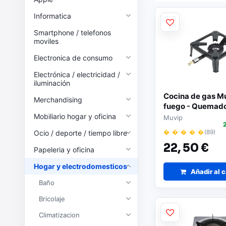
Informatica
Smartphone / telefonos
moviles
Electronica de consumo
Electrónica / electricidad /
iluminación
Cocina de gas Mu
Merchandising
fuego - Quemado
hierro fundido | 
Mobiliario hogar y oficina
Muvip
potencia | Llave 
� � � � �
(89)
Ocio / deporte / tiempo libre
regulación de ga
22,
50 €
Papeleria y oficina
Hogar y electrodomesticos
Añadir al c
Baño
Bricolaje
Climatizacion