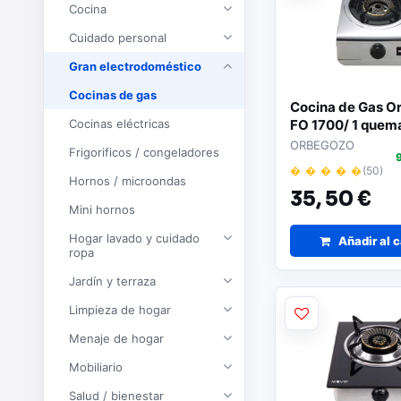
Cocina
Cuidado personal
Gran electrodoméstico
Cocinas de gas
Cocina de Gas O
Cocinas eléctricas
FO 1700/ 1 quem
ORBEGOZO
Frigorificos / congeladores
� � � � �
(50)
Hornos / microondas
35,
50 €
Mini hornos
Hogar lavado y cuidado
Añadir al c
ropa
Jardín y terraza
Limpieza de hogar
Menaje de hogar
Mobiliario
Salud / bienestar