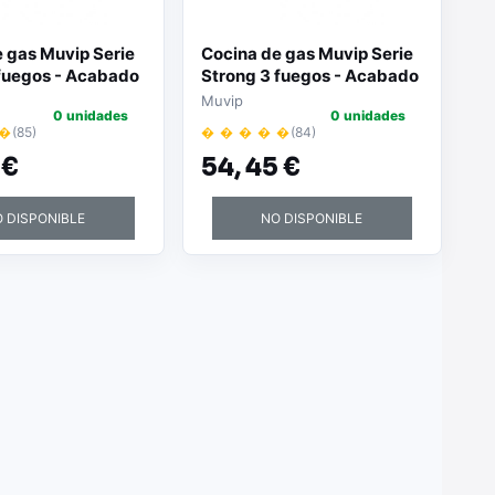
 gas Muvip Serie
Cocina de gas Muvip Serie
 fuegos - Acabado
Strong 3 fuegos - Acabado
cendido
inox | Encendido
Muvip
0 unidades
0 unidades
trico |
piezoeléctrico |
 �
(85)
� � � � �
(84)
es de hierro
Quemadores de hierro
 €
54,
45 €
desmontables
fundido desmontables
 DISPONIBLE
NO DISPONIBLE