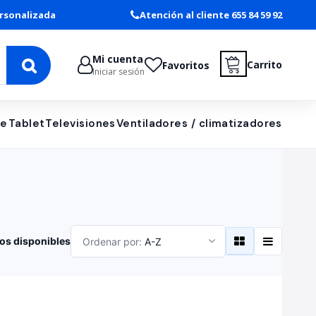
rsonalizada
Atención al cliente 655 84 59 92
Mi cuenta
Carrito
Favoritos
Iniciar sesión
le
Tablet
Televisiones
Ventiladores / climatizadores
os disponibles
Ordenar por:
A-Z