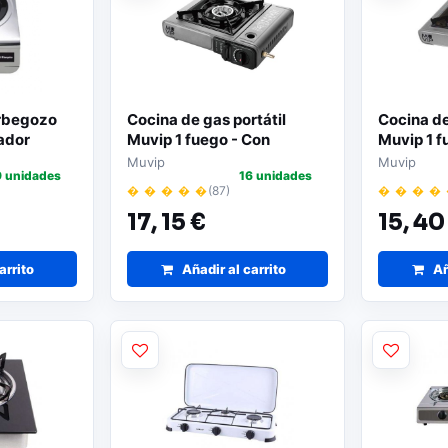
rbegozo
Cocina de gas portátil
Cocina de
ador
Muvip 1 fuego - Con
Muvip 1 f
adaptador para botella
automáti
Muvip
Muvip
9 unidades
16 unidades
externa | Encendido
aluminio 
� � � � �
(87)
� � � �
automático | Quemador de
sellado |
17,
15 €
15,
40
aluminio | Válvula de doble
transport
sellado | Maleta de
transporte
arrito
Añadir al carrito
Añ