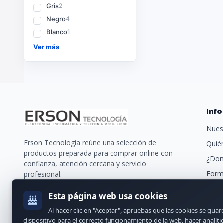
Gris
2
Negro
4
Blanco
1
Ver más
Inf
Nues
Erson Tecnología reúne una selección de
Quié
productos preparada para comprar online con
¿Don
confianza, atención cercana y servicio
Form
profesional.
Trans
Esta página web usa cookies
Nues
Al hacer clic en "Aceptar", apruebas que las cookies se gua
Cont
dispositivo para el correcto funcionamiento de la web, hacer analíti