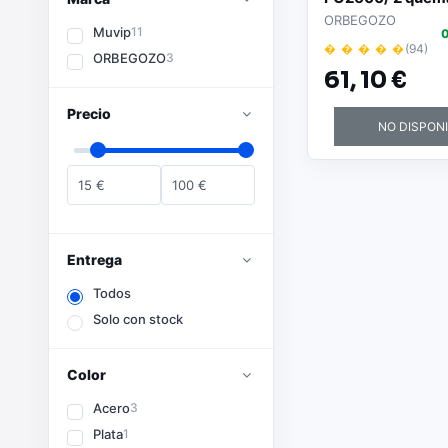
ORBEGOZO
Muvip
11
0
� � � � �
(94)
ORBEGOZO
3
61,
10 €
Precio
NO DISPON
15
€
100
€
Entrega
Todos
Solo con stock
Color
Acero
3
Plata
1