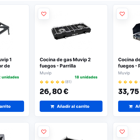
vip 1
Cocina de gas Muvip 2
Cocina d
r de
fuegos - Parrilla
fuegos - 
7 kW de
desmontable | Base
contra el
Muvip
Muvip
2 unidades
18 unidades
de
antideslizante | Color
antidesli
� � � � �
(81)
� � � �
s
negro | Diseño práctico
negro
26,
80 €
33,
75
arrito
Añadir al carrito
Añ