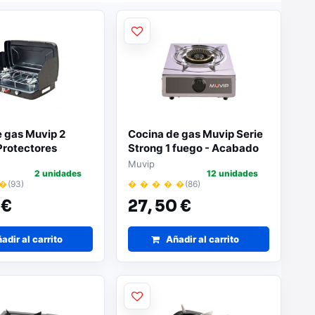
e gas Muvip 2
Cocina de gas Muvip Serie
Protectores
Strong 1 fuego - Acabado
 viento | Base
inox | Encendido
Muvip
2 unidades
12 unidades
zante | Color
piezoeléctrico | Quemador
 �
(93)
� � � � �
(86)
de hierro fundido
 €
27,
50 €
desmontable
adir al carrito
Añadir al carrito