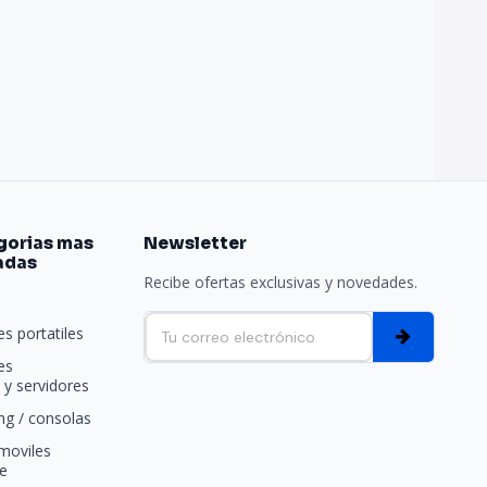
gorias mas
Newsletter
adas
Recibe ofertas exclusivas y novedades.
e
s portatiles
es
y servidores
g / consolas
moviles
e