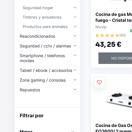
Seguridad hogar
Cocina de gas Mu
Timbres y avisadores
fuego - Cristal t
Encendido piezoe
Productos para animales
Muvip
0
Quemador de hie
� � � � �
(69)
Reacondicionados
fundido desmont
43,
25 €
Acabado inox
Seguridad / cctv / alarmas
Smartphone / telefonos
NO DISPON
moviles
Tablet / ebook / accesorios
Zona gaming / consolas
Repuestos
Filtrar por
Cocina de Gas O
FO2600/ 2 quem
Marca