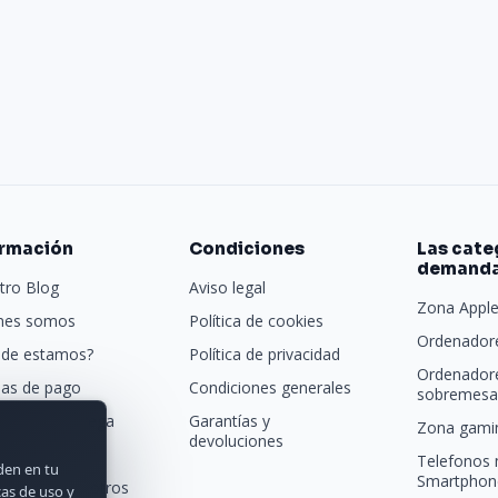
ormación
Condiciones
Las cate
demand
tro Blog
Aviso legal
Zona Appl
nes somos
Política de cookies
Ordenadore
de estamos?
Política de privacidad
Ordenador
as de pago
Condiciones generales
sobremesa 
porte y entrega
Garantías y
Zona gamin
devoluciones
tras marcas
Telefonos 
rden en tu
Smartphon
acta con nosotros
cas de uso y