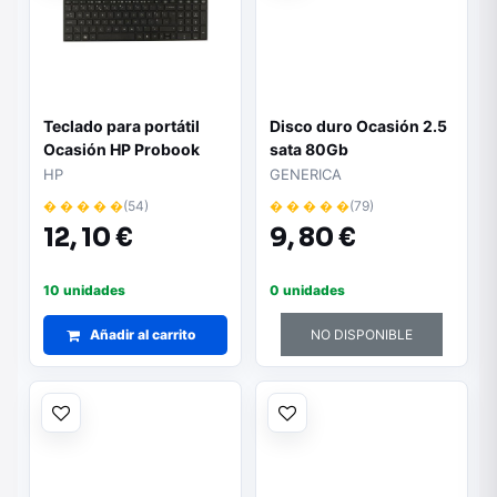
Teclado para portátil
Disco duro Ocasión 2.5
Ocasión HP Probook
sata 80Gb
6570b /6560b/ inglés +
HP
GENERICA
pegatina castellano
� � � � �
(54)
� � � � �
(79)
12,
10 €
9,
80 €
10 unidades
0 unidades
Añadir al carrito
NO DISPONIBLE