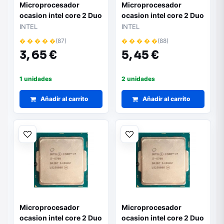
Microprocesador
Microprocesador
ocasion intel core 2 Duo
ocasion intel core 2 Duo
7500
8200
INTEL
INTEL
� � � � �
(87)
� � � � �
(88)
3,
65 €
5,
45 €
1 unidades
2 unidades
Añadir al carrito
Añadir al carrito
Microprocesador
Microprocesador
ocasion intel core 2 Duo
ocasion intel core 2 Duo