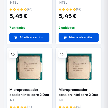
8400
8500
INTEL
INTEL
� � � � �
(90)
� � � � �
(89)
5,
45 €
5,
45 €
7 unidades
2 unidades
Añadir al carrito
Añadir al carrito
Microprocesador
Microprocesador
ocasion intel core 2 Duo
ocasion intel core 2 Duo
E4400
E4500
INTEL
INTEL
� � � � �
(81)
� � � � �
(82)