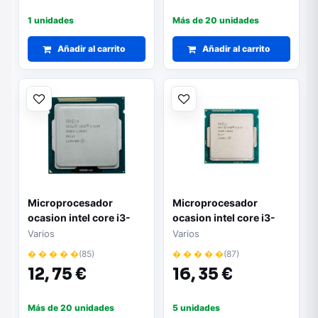
1 unidades
Más de 20 unidades
Añadir al carrito
Añadir al carrito
Microprocesador
Microprocesador
ocasion intel core i3-
ocasion intel core i3-
3th
4th
Varios
Varios
� � � � �
(85)
� � � � �
(87)
12,
75 €
16,
35 €
Más de 20 unidades
5 unidades