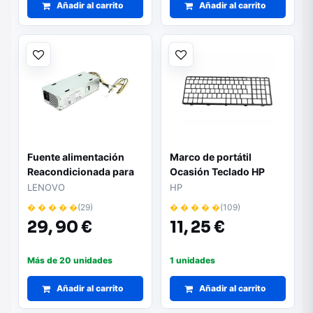
Añadir al carrito
Añadir al carrito
Fuente alimentación
Marco de portátil
Reacondicionada para
Ocasión Teclado HP
ordenador SFF HP
450
LENOVO
HP
600G3 / 800G3 180W
� � � � �
(29)
� � � � �
(109)
29,
90 €
11,
25 €
Más de 20 unidades
1 unidades
Añadir al carrito
Añadir al carrito