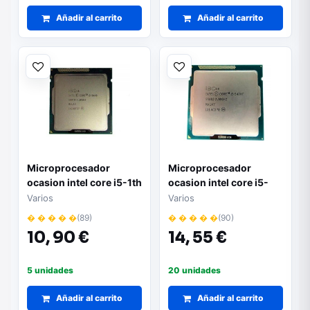
Añadir al carrito
Añadir al carrito
Microprocesador
Microprocesador
ocasion intel core i5-1th
ocasion intel core i5-
2th
Varios
Varios
� � � � �
(89)
� � � � �
(90)
10,
90 €
14,
55 €
5 unidades
20 unidades
Añadir al carrito
Añadir al carrito