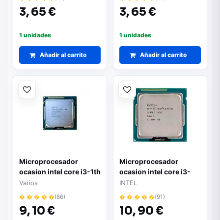
3,
65 €
3,
65 €
1 unidades
1 unidades
Añadir al carrito
Añadir al carrito
Microprocesador
Microprocesador
ocasion intel core i3-1th
ocasion intel core i3-
2th
Varios
INTEL
� � � � �
(86)
� � � � �
(91)
9,
10 €
10,
90 €