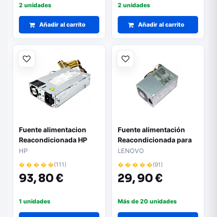
2 unidades
2 unidades
Añadir al carrito
Añadir al carrito
Fuente alimentacion
Fuente alimentación
Reacondicionada HP
Reacondicionada para
Enterprise 550W /
ordenador SFF HP
HP
LENOVO
766879-001-RFB
600G1 / 800G1 240W
� � � � �
(111)
� � � � �
(91)
93,
80 €
29,
90 €
1 unidades
Más de 20 unidades