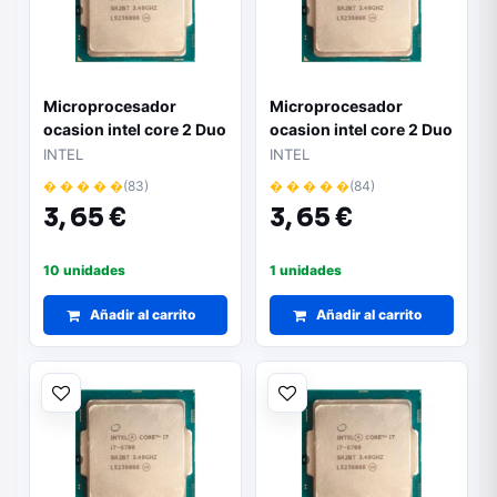
Microprocesador
Microprocesador
ocasion intel core 2 Duo
ocasion intel core 2 Duo
6550
6570
INTEL
INTEL
� � � � �
(83)
� � � � �
(84)
3,
65 €
3,
65 €
10 unidades
1 unidades
Añadir al carrito
Añadir al carrito