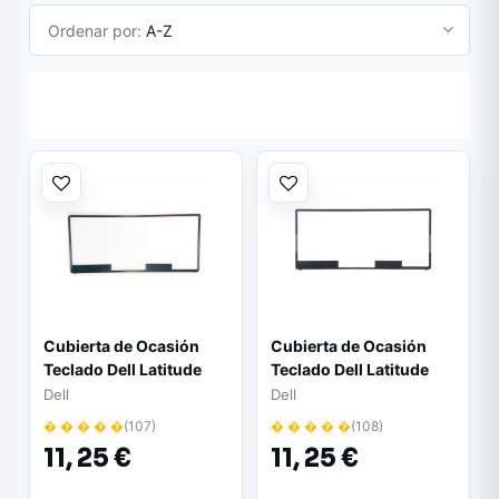
Ordenar por:
A-Z
Cubierta de Ocasión
Cubierta de Ocasión
Teclado Dell Latitude
Teclado Dell Latitude
E6420 Keyboard Cover
E6430/6430S
Dell
Dell
FA0FD000C00-2
FA0ld000900
� � � � �
(107)
� � � � �
(108)
11,
25 €
11,
25 €