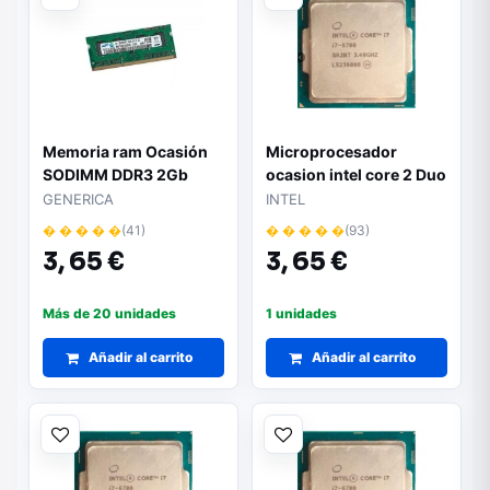
Memoria ram Ocasión
Microprocesador
SODIMM DDR3 2Gb
ocasion intel core 2 Duo
1333 mhz
1400
GENERICA
INTEL
� � � � �
(41)
� � � � �
(93)
3,
65 €
3,
65 €
Más de 20 unidades
1 unidades
Añadir al carrito
Añadir al carrito