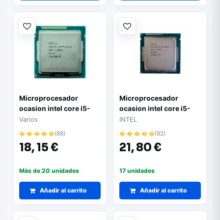
Microprocesador
Microprocesador
ocasion intel core i5-
ocasion intel core i5-
3th
4th
Varios
INTEL
� � � � �
(88)
� � � � �
(92)
18,
15 €
21,
80 €
Más de 20 unidades
17 unidades
Añadir al carrito
Añadir al carrito