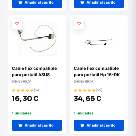
Añadir al carrito
Añadir al carrito
Cable flex compatible
Cable flex compatible
para portatil ASUS
para portatil Hp 15-DK
X540la / X54lj / X540sa
15T-DK / L56912-001 /
GENERICA
GENERICA
/ X540sc / 30 pines /
DC02C00LY00
� � � � �
(54)
� � � � �
(59)
14005-01920000
16,
30 €
34,
65 €
1 unidades
1 unidades
Añadir al carrito
Añadir al carrito