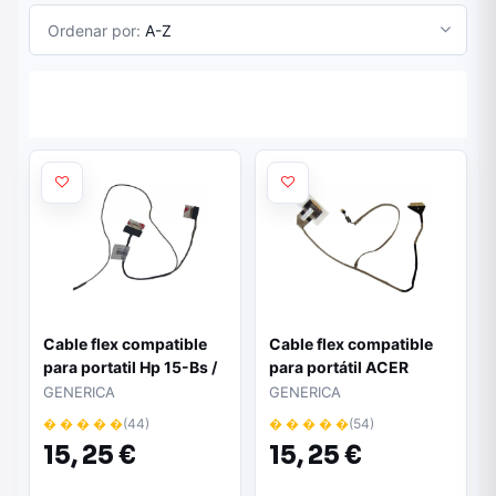
Ordenar por:
A-Z
Cable flex compatible
Cable flex compatible
para portatil Hp 15-Bs /
para portátil ACER
15-Bw / 924930-001
Aspire 5742z / 5741g /
GENERICA
GENERICA
5252 / 5736z
� � � � �
(44)
� � � � �
(54)
15,
25 €
15,
25 €