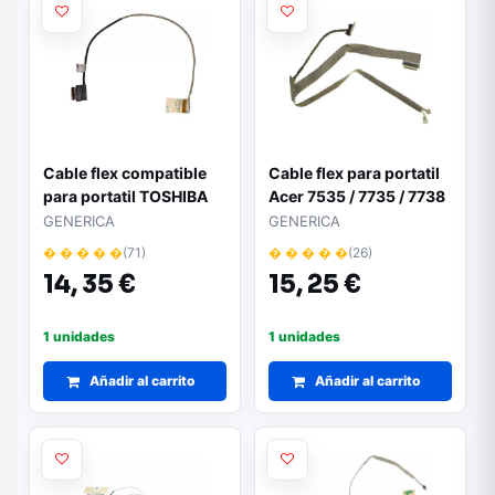
Cable flex compatible
Cable flex para portatil
para portatil TOSHIBA
Acer 7535 / 7735 / 7738
l50-c / l55-c / s50t /
/ 7738g
GENERICA
GENERICA
c50dt / c50t-c / c55-c /
� � � � �
(71)
� � � � �
(26)
a000387950 /
14,
35 €
15,
25 €
Dd0bltlc020
1 unidades
1 unidades
Añadir al carrito
Añadir al carrito