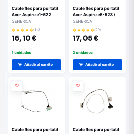
Cable flex para portatil
Cable flex para portatil
Acer Aspire e1-522
Acer Aspire e5-523 /
50.m81n1.004
50.geqn7.001
GENERICA
GENERICA
� � � � �
(113)
� � � � �
(29)
16,
10 €
17,
05 €
1 unidades
2 unidades
Añadir al carrito
Añadir al carrito
Cable flex para portatil
Cable flex para portatil