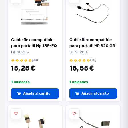
Cable flex compatible
Cable flex compatible
para portatil Hp 15S-FQ
para portatil HP 820 G3
40 PINES
/ 840 G3 / 845 G3 / 740
GENERICA
GENERICA
DD00P5LC040
G3 / 745 G3 / 823951-
� � � � �
(98)
� � � � �
(78)
001
15,
25 €
16,
55 €
1 unidades
1 unidades
Añadir al carrito
Añadir al carrito