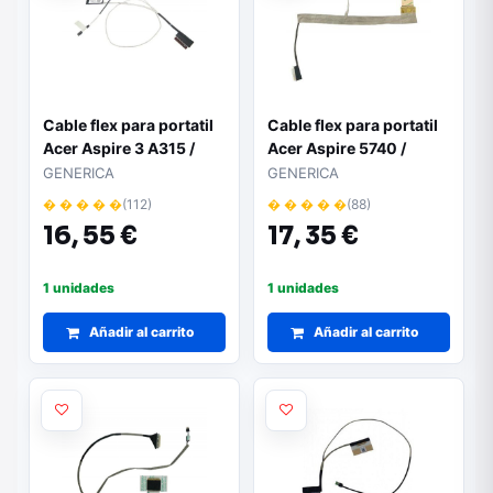
Cable flex para portatil
Cable flex para portatil
Acer Aspire 3 A315 /
Acer Aspire 5740 /
50.GNPN7.006
5740g 50.pm901.001
GENERICA
GENERICA
� � � � �
(112)
� � � � �
(88)
16,
55 €
17,
35 €
1 unidades
1 unidades
Añadir al carrito
Añadir al carrito