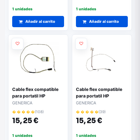
1 unidades
1 unidades
Añadir al carrito
Añadir al carrito
Cable flex compatible
Cable flex compatible
para portatil HP
para portatil HP
Probook 4510s / 4515s /
Probook 640 G1 / 645
GENERICA
GENERICA
4410s / 4415s /
G1 / 738684-001
� � � � �
(108)
� � � � �
(39)
536432-001
15,
25 €
15,
25 €
1 unidades
1 unidades