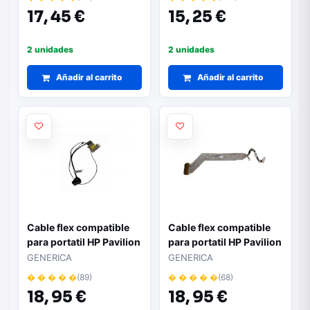
dc020026m00 /
17,
45 €
15,
25 €
813943-001
2 unidades
2 unidades
Añadir al carrito
Añadir al carrito
Cable flex compatible
Cable flex compatible
para portatil HP Pavilion
para portatil HP Pavilion
X360 14-ba / 14m-ba /
ze4000 / ze4800 /
GENERICA
GENERICA
450.0c20d.0011 /
ze5000 / Compaq
� � � � �
(89)
� � � � �
(68)
924277-001
nx9010 / ddkt9alc601
18,
95 €
18,
95 €