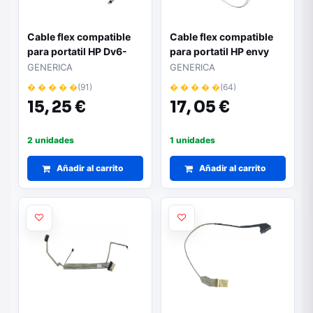
Cable flex compatible
Cable flex compatible
para portatil HP Dv6-
para portatil HP envy
3000 / Dv6-4000 /
15-Cs / 15-Cw /
GENERICA
GENERICA
Dd0lx6lc000
Dd0g7blc011
� � � � �
(91)
� � � � �
(64)
15,
25 €
17,
05 €
2 unidades
1 unidades
Añadir al carrito
Añadir al carrito