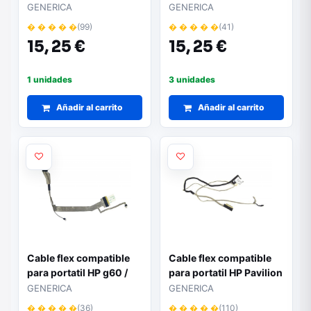
1000 / 643225-001 /
2000
GENERICA
GENERICA
dd0r15lc040
� � � � �
(99)
� � � � �
(41)
15,
25 €
15,
25 €
1 unidades
3 unidades
Añadir al carrito
Añadir al carrito
Cable flex compatible
Cable flex compatible
para portatil HP g60 /
para portatil HP Pavilion
cq60 502901-001
15-ac / 15-af / 250 g4 /
GENERICA
GENERICA
255 g4 / 30 pin /
� � � � �
(36)
� � � � �
(110)