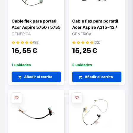
Cable flex para portatil
Cable flex para portatil
Acer Aspire 5750 / 5755
Acer Aspire A315-42 /
nv55 / nv57
A315-56 / 215-51 /
GENERICA
GENERICA
50.hefn2.003
� � � � �
(98)
� � � � �
(32)
16,
55 €
15,
25 €
1 unidades
2 unidades
Añadir al carrito
Añadir al carrito