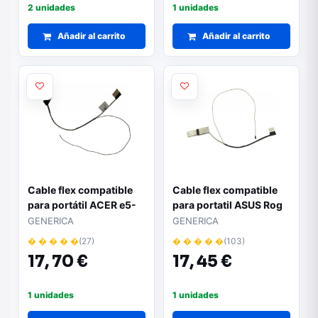
2 unidades
1 unidades
Añadir al carrito
Añadir al carrito
Cable flex compatible
Cable flex compatible
para portátil ACER e5-
para portatil ASUS Rog
571 / e5-531 / e5-551
Gl752jw / Gl752vl /
GENERICA
GENERICA
50.ml9n2.0051
Gl752vw / 14005-
� � � � �
(27)
� � � � �
(103)
01380700
17,
70 €
17,
45 €
1 unidades
1 unidades