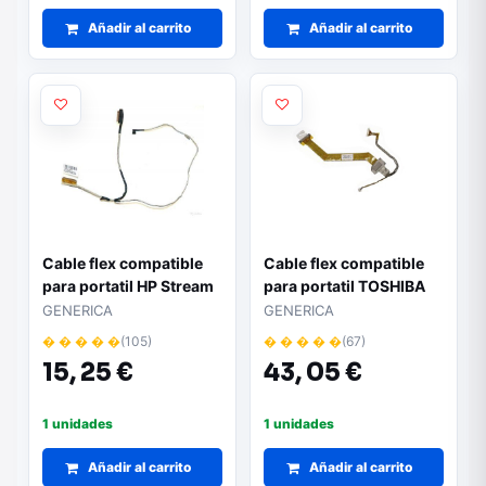
Añadir al carrito
Añadir al carrito
Cable flex compatible
Cable flex compatible
para portatil HP Stream
para portatil TOSHIBA
11-D / Dd0y0alc000
a205 / 6017b0103601
GENERICA
GENERICA
� � � � �
(105)
� � � � �
(67)
15,
25 €
43,
05 €
1 unidades
1 unidades
Añadir al carrito
Añadir al carrito