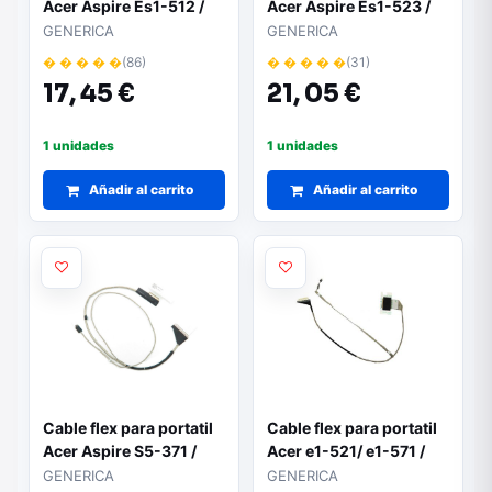
Acer Aspire Es1-512 /
Acer Aspire Es1-523 /
Es1-531 / Es1-571 /
Es1-524 / Es1-532g /
GENERICA
GENERICA
50.mrwn1.006
Es1-572 /
� � � � �
(86)
� � � � �
(31)
50.gd0n2.006
17,
45 €
21,
05 €
1 unidades
1 unidades
Añadir al carrito
Añadir al carrito
Cable flex para portatil
Cable flex para portatil
Acer Aspire S5-371 /
Acer e1-521/ e1-571 /
50.GCHN2.005
p.bell te11bz / te11hc /
GENERICA
GENERICA