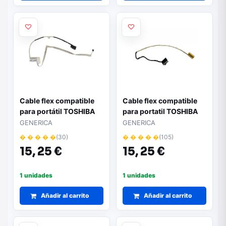
Cable flex compatible
Cable flex compatible
para portátil TOSHIBA
para portatil TOSHIBA
c50 / c55 / c50-a /
l50-b / s50 / s55-b /
GENERICA
GENERICA
1422-01f5000 / 1422-
s55t-b5 / 30 pines /
� � � � �
(30)
� � � � �
(105)
01f7000
dd0blilc130
15,
25 €
15,
25 €
1 unidades
1 unidades
Añadir al carrito
Añadir al carrito