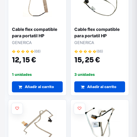
Cable flex compatible
Cable flex compatible
para portatil HP
para portatil HP
Compaq 510 / 515 / 515
Compaq 630/ 631 / 635
GENERICA
GENERICA
/ 516/ Cq610
/ 636 646120-001
� � � � �
(68)
� � � � �
(66)
12,
15 €
15,
25 €
1 unidades
3 unidades
Añadir al carrito
Añadir al carrito