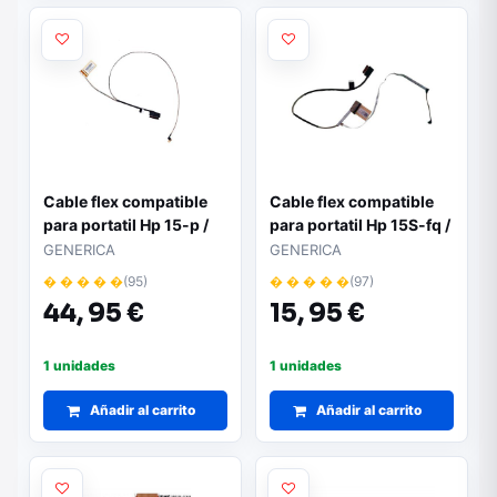
Cable flex compatible
Cable flex compatible
para portatil Hp 15-p /
para portatil Hp 15S-fq /
15-k / 762519-001
L63615-001
GENERICA
GENERICA
Modelo no táctil
� � � � �
(95)
� � � � �
(97)
44,
95 €
15,
95 €
1 unidades
1 unidades
Añadir al carrito
Añadir al carrito