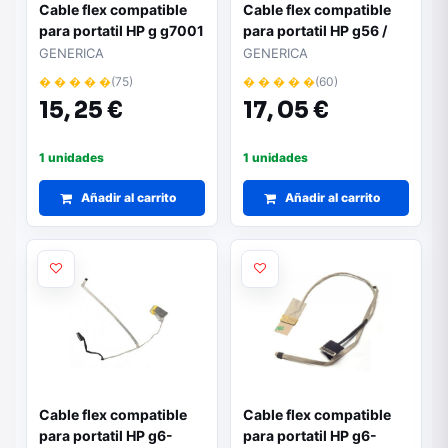
Cable flex compatible
Cable flex compatible
para portatil HP g g7001
para portatil HP g56 /
/ g7002 / 454919-001 /
cq56 / g62 / cq62 /
GENERICA
GENERICA
dc02000FM00
597772-001
� � � � �
(75)
� � � � �
(60)
15,
25 €
17,
05 €
1 unidades
1 unidades
Añadir al carrito
Añadir al carrito
Cable flex compatible
Cable flex compatible
para portatil HP g6-
para portatil HP g6-