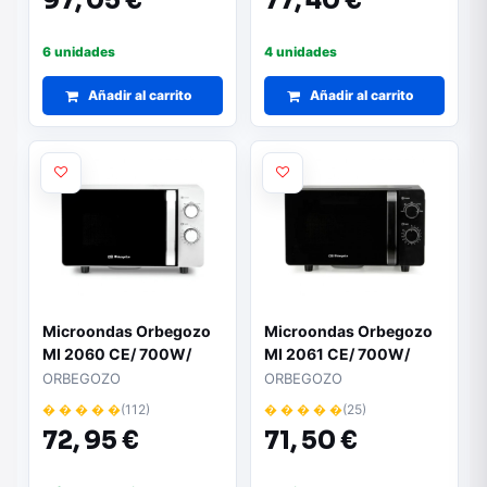
97,
05 €
77,
40 €
6 unidades
4 unidades
Añadir al carrito
Añadir al carrito
Microondas Orbegozo
Microondas Orbegozo
MI 2060 CE/ 700W/
MI 2061 CE/ 700W/
Capacidad 20L/ Blanco
Capacidad 20L/ Negro
ORBEGOZO
ORBEGOZO
� � � � �
(112)
� � � � �
(25)
72,
95 €
71,
50 €