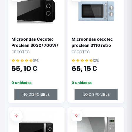
Microondas Cecotec
Microondas cecotec
Proclean 3030/ 700W/
proclean 3110 retro
Capacidad 20L/ Negro
blue 20l 700w
CECOTEC
CECOTEC
� � � � �
(94)
� � � � �
(28)
55,
10 €
65,
15 €
0 unidades
0 unidades
NO DISPONIBLE
NO DISPONIBLE