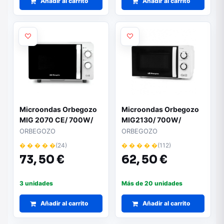
Añadir al carrito
Añadir al carrito
Microondas Orbegozo
Microondas Orbegozo
MIG 2070 CE/ 700W/
MIG2130/ 700W/
Capacidad 20L/
Capacidad 20L/
ORBEGOZO
ORBEGOZO
Función Grill/ Blanco
Función Grill/ Blanco
� � � � �
(24)
� � � � �
(112)
73,
50 €
62,
50 €
3 unidades
Más de 20 unidades
Añadir al carrito
Añadir al carrito