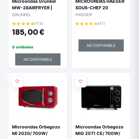
Microondas Grunkel
MICROONDAS HAEGER
MW-28AIRFRYER |
SOUS-CHEF 20
900W | Capacidad 28L |
BLANCO
GRUNKEL
HAEGER
Función Grill | Función
� � � � �
(113)
� � � � �
(47)
Airfryer | Plateado
185,
00 €
NO DISPONIBLE
0 unidades
NO DISPONIBLE
Microondas Orbegozo
Microondas Orbegozo
MI 2020/ 700W/
MIG 2071 CE/ 700W/