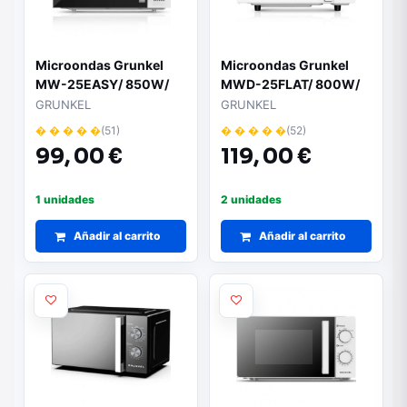
Microondas Grunkel
Microondas Grunkel
MW-25EASY/ 850W/
MWD-25FLAT/ 800W/
Capacidad 25L/ Blanco
Capacidad 25L/ Blanco
GRUNKEL
GRUNKEL
� � � � �
(51)
� � � � �
(52)
99,
00 €
119,
00 €
1 unidades
2 unidades
Añadir al carrito
Añadir al carrito