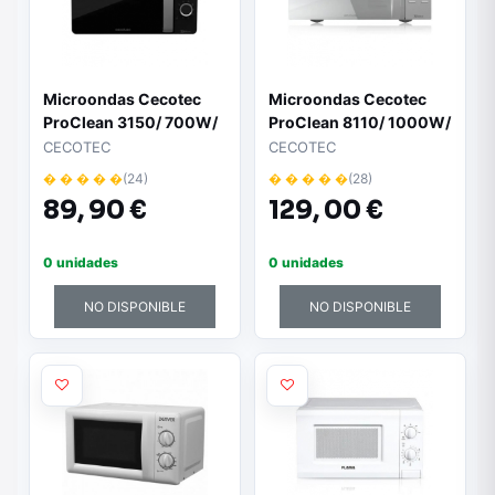
Microondas Cecotec
Microondas Cecotec
ProClean 3150/ 700W/
ProClean 8110/ 1000W/
Capacidad 20L/
Capacidad 28L/
CECOTEC
CECOTEC
Función Grill/ Negro y
Función Grill/ Acero
� � � � �
(24)
� � � � �
(28)
Plata
Inoxidable
89,
90 €
129,
00 €
0 unidades
0 unidades
NO DISPONIBLE
NO DISPONIBLE