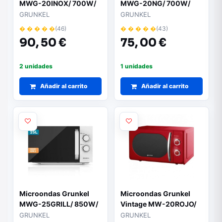
MWG-20INOX/ 700W/
MWG-20NG/ 700W/
Capacidad 20L/
Capacidad 20L/
GRUNKEL
GRUNKEL
Funcion Grill/ Plata
Funcion Grill/ Negro
� � � � �
(46)
� � � � �
(43)
90,
50 €
75,
00 €
2 unidades
1 unidades
Añadir al carrito
Añadir al carrito
Microondas Grunkel
Microondas Grunkel
MWG-25GRILL/ 850W/
Vintage MW-20ROJO/
Capacidad 25L/
700W/ Capacidad 20L/
GRUNKEL
GRUNKEL