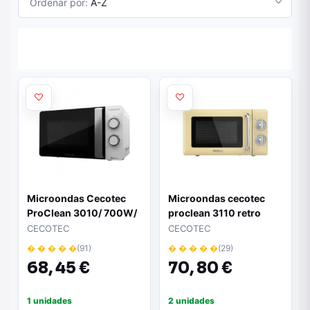
Ordenar por:
A-Z
Microondas Cecotec
Microondas cecotec
ProClean 3010/ 700W/
proclean 3110 retro
Capacidad 20L/ Blanco
yellow 20l 700w
CECOTEC
CECOTEC
� � � � �
(91)
� � � � �
(29)
68,
45 €
70,
80 €
1 unidades
2 unidades