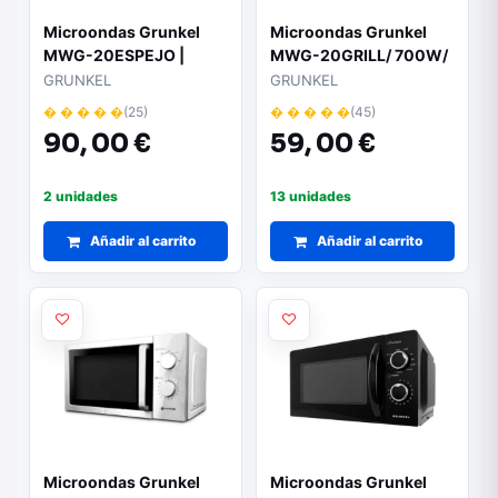
Microondas Grunkel
Microondas Grunkel
MWG-20ESPEJO |
MWG-20GRILL/ 700W/
800W | Capacidad 20L
Capacidad 20L/
GRUNKEL
GRUNKEL
| Función Grill | Negro
Función Grill/ Blanco
� � � � �
(25)
� � � � �
(45)
90,
00 €
59,
00 €
2 unidades
13 unidades
Añadir al carrito
Añadir al carrito
Microondas Grunkel
Microondas Grunkel