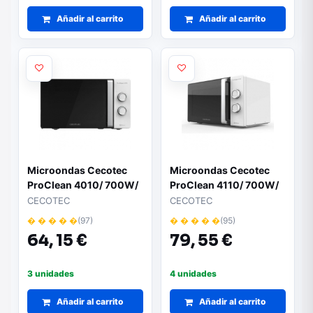
Añadir al carrito
Añadir al carrito
Microondas Cecotec
Microondas Cecotec
ProClean 4010/ 700W/
ProClean 4110/ 700W/
Capacidad 23L/ Blanco
Capacidad 23L/
CECOTEC
CECOTEC
Función Grill/ Blanco y
� � � � �
(97)
� � � � �
(95)
Negro
64,
15 €
79,
55 €
3 unidades
4 unidades
Añadir al carrito
Añadir al carrito