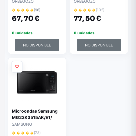
Capacidad 20L/ Rojo
Capacidad 20L/
ORBEGOZO
ORBEGOZO
Función Grill/ Negro
� � � � �
(96)
� � � � �
(102)
67,
70 €
77,
50 €
0 unidades
0 unidades
NO DISPONIBLE
NO DISPONIBLE
Microondas Samsung
MG23K3515AK/E1/
1250W/ Capacidad 23L/
SAMSUNG
Función Grill/ Negro
� � � � �
(73)