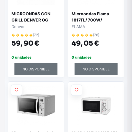
MICROONDAS CON
Microondas Flama
GRILL DENVER OG-
1817FL/ 700W/
2030 - 700W (MICRO) /
Capacidad 20L/ Blanco
Denver
FLAMA
800W (GRILL) - 20
� � � � �
(72)
� � � � �
(78)
LITROS - 5 NIVELES
59,
90 €
49,
05 €
POTENCIA -
TEMPORIZADOR 30
MINUTOS
0 unidades
0 unidades
NO DISPONIBLE
NO DISPONIBLE