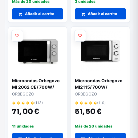
Más de 20 unidades
3 unidades
Añadir al carrito
Añadir al carrito
Microondas Orbegozo
Microondas Orbegozo
MI 2062 CE/ 700W/
MI2115/ 700W/
Capacidad 20L/ Gris
Capacidad 20L/ Blanco
ORBEGOZO
ORBEGOZO
� � � � �
(113)
� � � � �
(110)
71,
00 €
51,
50 €
11 unidades
Más de 20 unidades