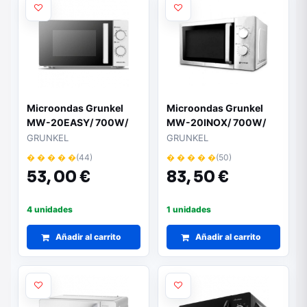
Microondas Grunkel
Microondas Grunkel
MW-20EASY/ 700W/
MW-20INOX/ 700W/
Capacidad 20L/ Blanco
Capacidad 20L/
GRUNKEL
GRUNKEL
Funcion Grill/ Plata
� � � � �
(44)
� � � � �
(50)
53,
00 €
83,
50 €
4 unidades
1 unidades
Añadir al carrito
Añadir al carrito