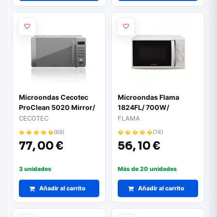
Microondas Cecotec
Microondas Flama
ProClean 5020 Mirror/
1824FL/ 700W/
700W/ Capacidad 20L
Capacidad 20L/ Blanco
CECOTEC
FLAMA
� � � � �
(69)
� � � � �
(74)
77,
00 €
56,
10 €
3 unidades
Más de 20 unidades
Añadir al carrito
Añadir al carrito