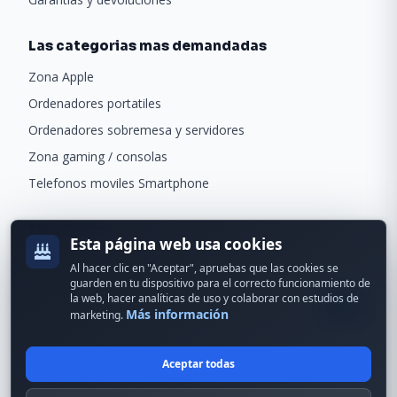
Las categorias mas demandadas
Zona Apple
Ordenadores portatiles
Ordenadores sobremesa y servidores
Zona gaming / consolas
Telefonos moviles Smartphone
Newsletter
Esta página web usa cookies
Recibe ofertas exclusivas y novedades.
Al hacer clic en "Aceptar", apruebas que las cookies se
guarden en tu dispositivo para el correcto funcionamiento de
la web, hacer analíticas de uso y colaborar con estudios de
Más información
marketing.
Aceptar todas
© 2024 Erson Tecnología. Todos los derechos reservados.