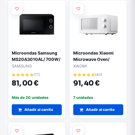
Microondas Samsung
Microondas Xiaomi
MS20A3010AL/ 700W/
Microwave Oven/
Capacidad 20L/ Negro
700W/ Capacidad 20L/
SAMSUNG
XIAOMI
Blanco
� � � � �
(77)
� � � � �
(40)
81,
00 €
91,
40 €
Más de 20 unidades
7 unidades
Añadir al carrito
Añadir al carrito