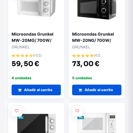
Microondas Grunkel
Microondas Grunkel
MW-20MG/ 700W/
MW-20NG/ 700W/
Capacidad 20L/ Blanco
Capacidad 20L/ Negro
GRUNKEL
GRUNKEL
� � � � �
(102)
� � � � �
(42)
59,
50 €
73,
00 €
4 unidades
5 unidades
Añadir al carrito
Añadir al carrito