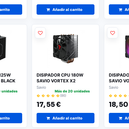
arrito
Añadir al carrito
Añ
 125W
DISIPADOR CPU 180W
DISIPAD
 BLACK
SAVIO VORTEX X2
SAVIO V
Savio
Savio
 unidades
Más de 20 unidades
� � � � �
(86)
� � � �
17,
55 €
18,
50
arrito
Añadir al carrito
Añ