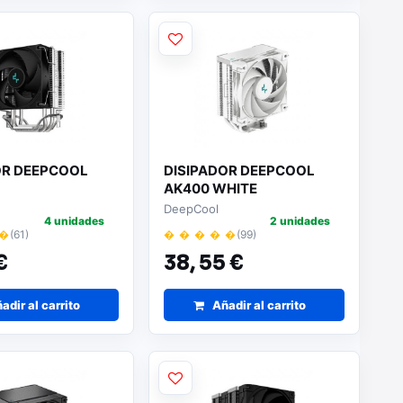
OR DEEPCOOL
DISIPADOR DEEPCOOL
AK400 WHITE
DeepCool
4 unidades
2 unidades
 �
(61)
� � � � �
(99)
€
38,
55 €
adir al carrito
Añadir al carrito