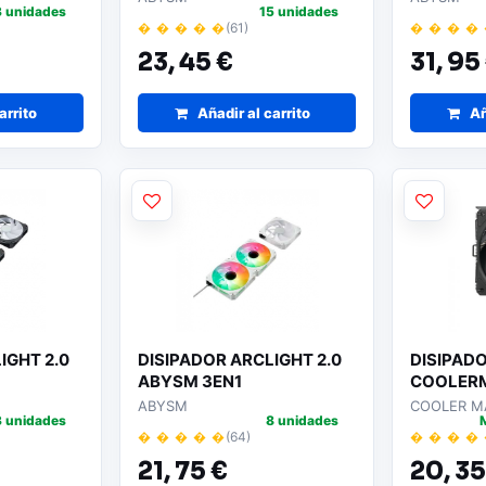
3 unidades
15 unidades
� � � � �
(61)
� � � �
23,
45 €
31,
95
arrito
Añadir al carrito
Añ
IGHT 2.0
DISIPADOR ARCLIGHT 2.0
DISIPAD
ABYSM 3EN1
COOLER
212 BLAC
ABYSM
COOLER M
3 unidades
8 unidades
� � � � �
(64)
� � � �
21,
75 €
20,
35