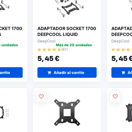
KET 1700
ADAPTADOR SOCKET 1700
ADAPTAD
S
DEEPCOOL LIQUID
DEEPCOO
DeepCool
DeepCool
 unidades
Más de 20 unidades
� � � � �
(67)
� � � �
5,
45 €
5,
45 
arrito
Añadir al carrito
Añ