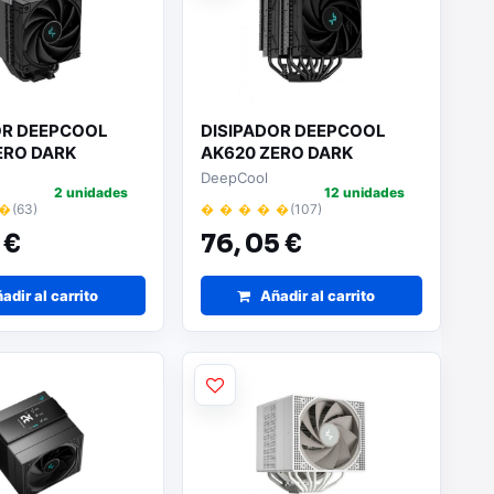
OR DEEPCOOL
DISIPADOR DEEPCOOL
ERO DARK
AK620 ZERO DARK
DeepCool
2 unidades
12 unidades
 �
(63)
� � � � �
(107)
 €
76,
05 €
adir al carrito
Añadir al carrito