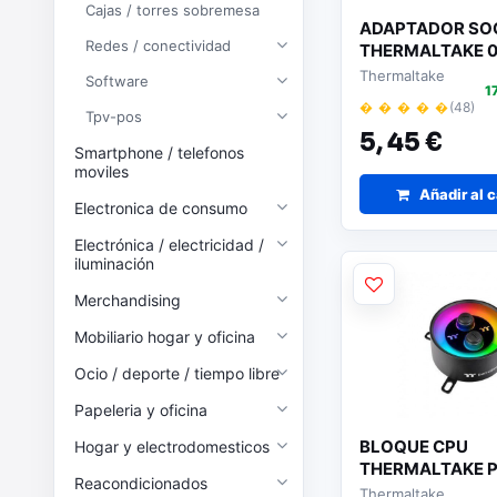
Cajas / torres sobremesa
ADAPTADOR SOC
Redes / conectividad
THERMALTAKE 0
Thermaltake
Software
1
� � � � �
(48)
Tpv-pos
5,
45 €
Smartphone / telefonos
moviles
Añadir al c
Electronica de consumo
Electrónica / electricidad /
iluminación
Merchandising
Mobiliario hogar y oficina
Ocio / deporte / tiempo libre
Papeleria y oficina
BLOQUE CPU
Hogar y electrodomesticos
THERMALTAKE P
Reacondicionados
MX1 PLUS
Thermaltake