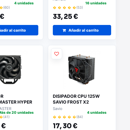
4 unidades
16 unidades
 �
(60)
� � � � �
(53)
 €
33,
25 €
adir al carrito
Añadir al carrito
OR
DISIPADOR CPU 125W
MASTER HYPER
SAVIO FROST X2
K
ASTER
Savio
Más de 20 unidades
4 unidades
 �
(41)
� � � � �
(84)
 €
17,
30 €