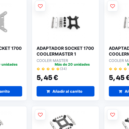
KET 1700
ADAPTADOR SOCKET 1700
ADAPTAD
COOLERMASTER 1
COOLERM
COOLER MASTER
COOLER M
 unidades
Más de 20 unidades
� � � � �
(34)
� � � �
5,
45 €
5,
45 
arrito
Añadir al carrito
Añ