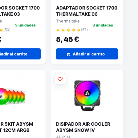
OR SOCKET 1700
ADAPTADOR SOCKET 1700
TAKE 03
THERMALTAKE 06
ke
Thermaltake
3 unidades
3 unidades
 �
(50)
� � � � �
(57)
€
5,
45 €
adir al carrito
Añadir al carrito
OR 5KIT ABYSM
DISIPADOR AIR COOLER
T 12CM ARGB
ABYSM SNOW IV
ABYSM