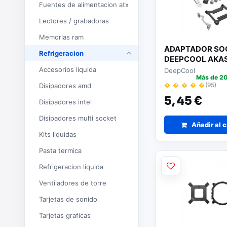
Fuentes de alimentacion atx
Lectores / grabadoras
Memorias ram
ADAPTADOR SOC
Refrigeracion
DEEPCOOL AKA
Accesorios liquida
DeepCool
Más de 20
� � � � �
(95)
Disipadores amd
5,
45 €
Disipadores intel
Disipadores multi socket
Añadir al c
Kits liquidas
Pasta termica
Refrigeracion liquida
Ventiladores de torre
Tarjetas de sonido
Tarjetas graficas