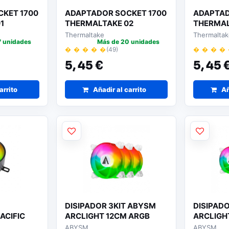
KET 1700
ADAPTADOR SOCKET 1700
ADAPTAD
1
THERMALTAKE 02
THERMAL
Thermaltake
Thermalta
7 unidades
Más de 20 unidades
� � � � �
(49)
� � � �
5,
45 €
5,
45 
arrito
Añadir al carrito
Añ
DISIPADOR 3KIT ABYSM
DISIPAD
ACIFIC
ARCLIGHT 12CM ARGB
ARCLIGH
ABYSM
ABYSM