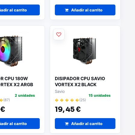
adir al carrito
Añadir al carrito
OR CPU 180W
DISIPADOR CPU SAVIO
ORTEX X2 ARGB
VORTEX X2 BLACK
Savio
2 unidades
15 unidades
 �
(87)
� � � � �
(25)
 €
19,
45 €
adir al carrito
Añadir al carrito