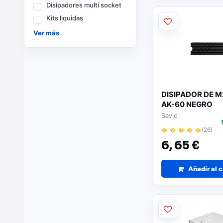
Disipadores multi socket
Kits liquidas
Ver más
DISIPADOR DE M
AK-60 NEGRO
Savio
� � � � �
(26)
6,
65 €
Añadir al c