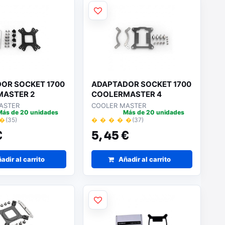
OR SOCKET 1700
ADAPTADOR SOCKET 1700
ASTER 2
COOLERMASTER 4
ASTER
COOLER MASTER
Más de 20 unidades
Más de 20 unidades
 �
(35)
� � � � �
(37)
€
5,
45 €
adir al carrito
Añadir al carrito