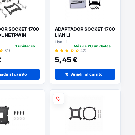
OR SOCKET 1700
ADAPTADOR SOCKET 1700
L NETPWIN
LIAN LI
Lian Li
1 unidades
Más de 20 unidades
 �
(31)
� � � � �
(42)
€
5,
45 €
adir al carrito
Añadir al carrito