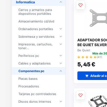
Informatica
Carros y armarios para
dispositivos portátiles
Almacenamiento cd/dvd
Ordenadores portatiles
Sobremesa y servidores
ADAPTADOR SOC
Impresoras, cartuchos,
BE QUIET SILVER
toner...
Be Quiet
Más de 20
Perifericos pc
� � � � �
(41)
Cables y adaptadores
5,
45 €
Componentes pc
Añadir al c
Placas bases
Procesadores
Tarjetas pc controladoras
Discos duros internos