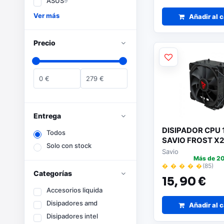
ASUS
9
Ver más
Añadir al c
Precio
0
€
279
€
Entrega
DISIPADOR CPU
Todos
SAVIO FROST X2
Solo con stock
Savio
Más de 20
� � � � �
(85)
Categorías
15,
90 €
Accesorios liquida
Disipadores amd
Añadir al c
Disipadores intel