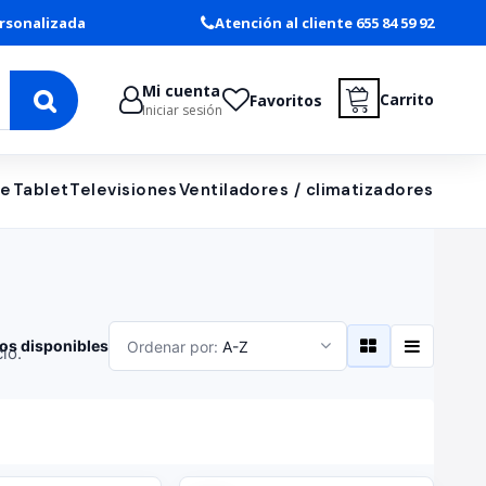
rsonalizada
Atención al cliente 655 84 59 92
Mi cuenta
Carrito
Favoritos
Iniciar sesión
le
Tablet
Televisiones
Ventiladores / climatizadores
os disponibles
Ordenar por:
A-Z
io.