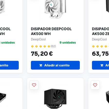
PCOOL
DISIPADOR DEEPCOOL
DISIPAD
 WH
AK500 WH
AK500 Z
DeepCool
DeepCool
1 unidades
9 unidades
� � � � �
(62)
� � � �
75,
20 €
63,
75
arrito
Añadir al carrito
Añ