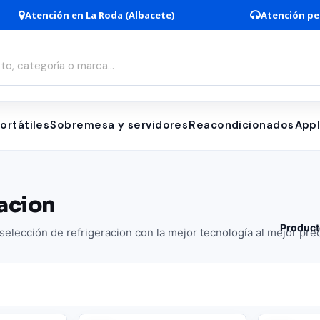
Atención en La Roda (Albacete)
Atención pe
ortátiles
Sobremesa y servidores
Reacondicionados
App
acion
Product
elección de refrigeracion con la mejor tecnología al mejor prec