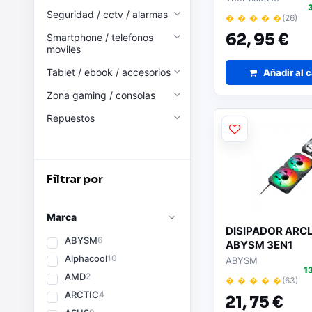
Seguridad / cctv / alarmas
� � � � �
(26)
62,
95 €
Smartphone / telefonos
moviles
Tablet / ebook / accesorios
Añadir al c
Zona gaming / consolas
Repuestos
Filtrar por
Marca
DISIPADOR ARCL
ABYSM
6
ABYSM 3EN1
Alphacool
10
ABYSM
1
AMD
2
� � � � �
(63)
ARCTIC
4
21,
75 €