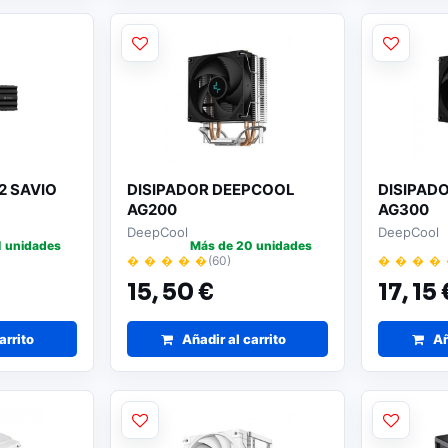
2 SAVIO
DISIPADOR DEEPCOOL
DISIPAD
AG200
AG300
DeepCool
DeepCool
1 unidades
Más de 20 unidades
� � � � �
(60)
� � � �
15,
50 €
17,
15 
arrito
Añadir al carrito
Añ