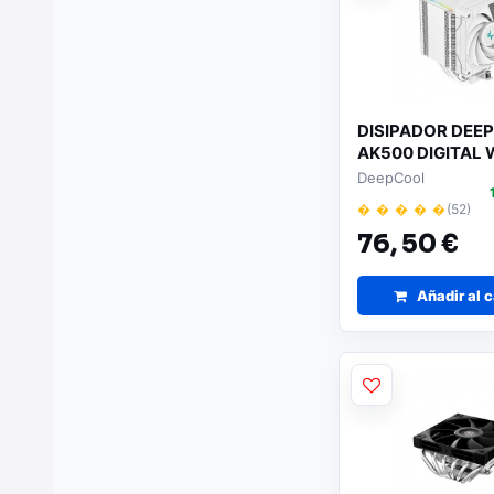
DISIPADOR DEE
AK500 DIGITAL
DeepCool
� � � � �
(52)
76,
50 €
Añadir al c