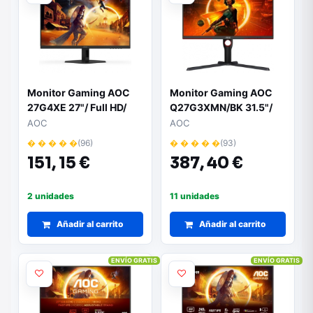
Monitor Gaming AOC
Monitor Gaming AOC
27G4XE 27"/ Full HD/
Q27G3XMN/BK 31.5"/
0.5ms/ 180Hz/ IPS/
QHD/ 1ms/ 180Hz/ VA/
AOC
AOC
Multimedia/ Negro
Regulable en altura/
� � � � �
(96)
� � � � �
(93)
Negro
151,
15 €
387,
40 €
2 unidades
11 unidades
Añadir al carrito
Añadir al carrito
ENVÍO GRATIS
ENVÍO GRATIS