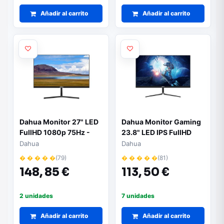
Añadir al carrito
Añadir al carrito
Dahua Monitor 27" LED
Dahua Monitor Gaming
FullHD 1080p 75Hz -
23.8" LED IPS FullHD
Respuesta 5ms -
1080p 165Hz -
Dahua
Dahua
Angulo de Vision 178º -
Respuesta 1ms - Angulo
� � � � �
(79)
� � � � �
(81)
Altavoces Incorporados
de Vision 178º - 16:9 -
148,
85 €
113,
50 €
- 16:9 - HDMI, VGA
HDMI, DisplayPort -
VESA 75x75mm
2 unidades
7 unidades
Añadir al carrito
Añadir al carrito