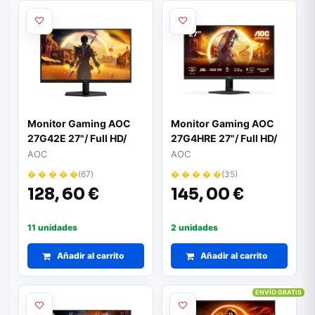
Monitor Gaming AOC
Monitor Gaming AOC
27G42E 27"/ Full HD/
27G4HRE 27"/ Full HD/
1ms/ 180Hz/ IPS/ Negro
1ms/ 200Hz/ IPS/
AOC
AOC
Multimedia/ Negro
� � � � �
(67)
� � � � �
(35)
128,
60 €
145,
00 €
11 unidades
2 unidades
Añadir al carrito
Añadir al carrito
ENVÍO GRATIS