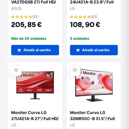
VA27DQSB 27/ Full HD/
24U421A-B 23.8"/ Full
Multimedia/ Negro
HD/ Negro
ASUS
LG
� � � � �
(93)
� � � � �
(63)
205,
85 €
108,
90 €
Más de 20 unidades
5 unidades
Añadir al carrito
Añadir al carrito
Monitor Curvo LG
Monitor Curvo LG
27U421A-B 27"/ Full HD/
32MR50C-B 31.5"/ Full
Negro
HD/ Multimedia/ Negro
LG
LG