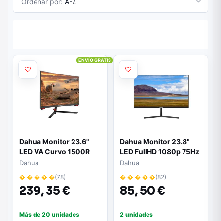
Ordenar por:
A-Z
ENVÍO GRATIS
Dahua Monitor 23.6"
Dahua Monitor 23.8"
LED VA Curvo 1500R
LED FullHD 1080p 75Hz
FullHD 1080p 165Hz -
- Respuesta 5ms -
Dahua
Dahua
Respuesta 1ms - Angulo
Angulo de Vision 178º -
� � � � �
(78)
� � � � �
(82)
de Vision 178º - 16:9 -
Altavoces Incorporados
239,
35 €
85,
50 €
HDMI, DisplayPort -
- 16:9 - HDMI, VGA
VESA 75x75mm
Más de 20 unidades
2 unidades