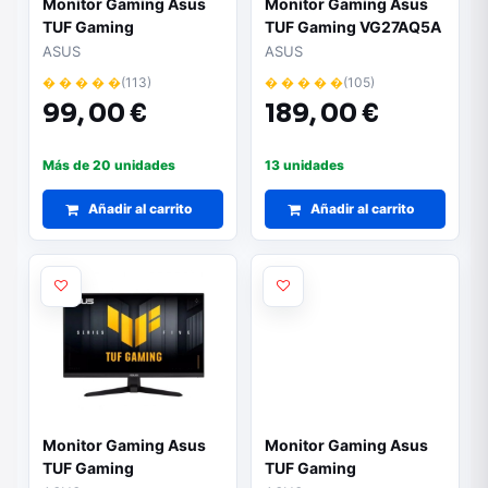
Monitor Gaming Asus
Monitor Gaming Asus
TUF Gaming
TUF Gaming VG27AQ5A
VG279QE5A 27"/ Full
27"/ QHD/ 0.3ms/
ASUS
ASUS
HD/ 1ms/ 144Hz/ IPS/
210Hz/ IPS/ Multimedia/
� � � � �
(113)
� � � � �
(105)
Multimedia/ Regulable
Negro
99,
00 €
189,
00 €
en Altura/ Negro
Más de 20 unidades
13 unidades
Añadir al carrito
Añadir al carrito
Monitor Gaming Asus
Monitor Gaming Asus
TUF Gaming
TUF Gaming