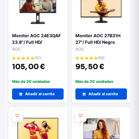
Monitor AOC 24E3QAF
Monitor AOC 27B31H
23.8"/ Full HD/
27"/ Full HD/ Negro
Multimedia/ Negro
AOC
AOC
� � � � �
(51)
� � � � �
(65)
105,
00 €
95,
50 €
Más de 20 unidades
Más de 20 unidades
Añadir al carrito
Añadir al carrito