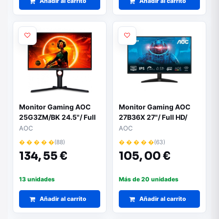
Añadir al carrito
Añadir al carrito
Monitor Gaming AOC
Monitor Gaming AOC
25G3ZM/BK 24.5"/ Full
27B36X 27"/ Full HD/
HD/ 0.5ms/ 240Hz/ VA/
0.5ms/ 180Hz/ IPS/
AOC
AOC
Negro y Rojo
Negro
� � � � �
(88)
� � � � �
(63)
134,
55 €
105,
00 €
13 unidades
Más de 20 unidades
Añadir al carrito
Añadir al carrito