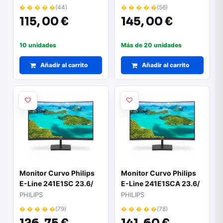
� � � � �
(44)
� � � � �
(56)
115,
00 €
145,
00 €
10 unidades
Más de 20 unidades
Añadir al carrito
Añadir al carrito
Monitor Curvo Philips
Monitor Curvo Philips
E-Line 241E1SC 23.6/
E-Line 241E1SCA 23.6/
Full HD/ Negro
Full HD/ Multimedia/
PHILIPS
PHILIPS
Negro
� � � � �
(79)
� � � � �
(78)