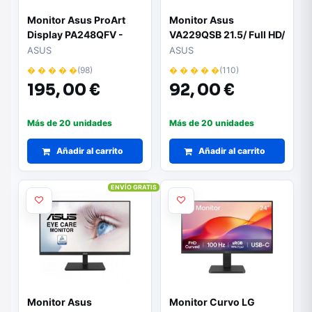
Monitor Asus ProArt
Monitor Asus
Display PA248QFV -
VA229QSB 21.5/ Full HD/
24.1" | WUXGA |
Multimedia/ Negro
ASUS
ASUS
Multimedia | Negro y
� � � � �
(98)
� � � � �
(110)
Plata
195,
00 €
92,
00 €
Más de 20 unidades
Más de 20 unidades
Añadir al carrito
Añadir al carrito
ENVÍO GRATIS
Monitor Asus
Monitor Curvo LG