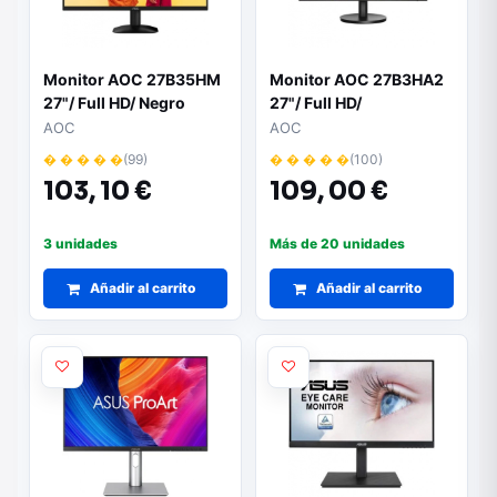
Monitor AOC 27B35HM
Monitor AOC 27B3HA2
27"/ Full HD/ Negro
27"/ Full HD/
Multimedia/ Negro
AOC
AOC
� � � � �
(99)
� � � � �
(100)
103,
10 €
109,
00 €
3 unidades
Más de 20 unidades
Añadir al carrito
Añadir al carrito