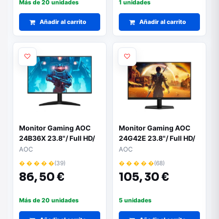
Más de 20 unidades
1 unidades
Añadir al carrito
Añadir al carrito
Monitor Gaming AOC
Monitor Gaming AOC
24B36X 23.8"/ Full HD/
24G42E 23.8"/ Full HD/
0.5ms/ 144Hz/ IPS/
1ms/ 180Hz/ IPS/ Negro
AOC
AOC
Multimedia/ Regulable
� � � � �
(39)
� � � � �
(68)
en altura/ Negro
86,
50 €
105,
30 €
Más de 20 unidades
5 unidades