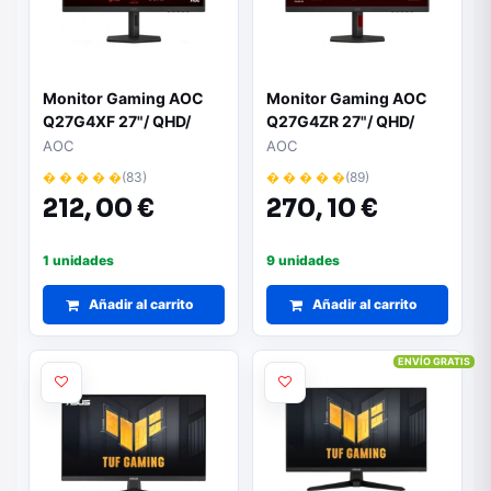
Monitor Gaming AOC
Monitor Gaming AOC
Q27G4XF 27"/ QHD/
Q27G4ZR 27"/ QHD/
0.5ms/ 180Hz/ IPS/
0.3ms/ 260Hz/ IPS/
AOC
AOC
Regulable en altura/
Multimedia/ Regulable
� � � � �
(83)
� � � � �
(89)
Negro
en altura/ Negro
212,
00 €
270,
10 €
1 unidades
9 unidades
Añadir al carrito
Añadir al carrito
ENVÍO GRATIS