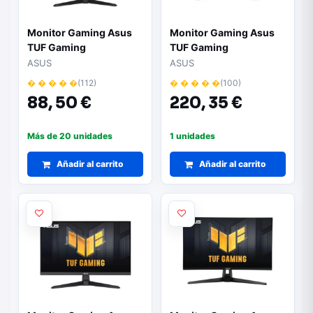
Monitor Gaming Asus
Monitor Gaming Asus
TUF Gaming
TUF Gaming
VG249QE5A 23,8"/ Full
VG249QM1A 23.8/ Full
ASUS
ASUS
HD/ 1ms/ 144Hz/ IPS/
HD/ 1ms/ 270Hz/ IPS/
� � � � �
(112)
� � � � �
(100)
Multimedia/ Negro
Multimedia/ Negro
88,
50 €
220,
35 €
Más de 20 unidades
1 unidades
Añadir al carrito
Añadir al carrito