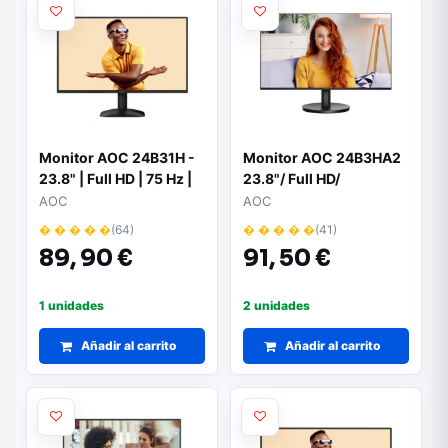
Monitor AOC 24B31H -
Monitor AOC 24B3HA2
23.8" | Full HD | 75 Hz |
23.8"/ Full HD/
Negro
Multimedia/ Negro
AOC
AOC
� � � � �
(64)
� � � � �
(41)
89,
90 €
91,
50 €
1 unidades
2 unidades
Añadir al carrito
Añadir al carrito