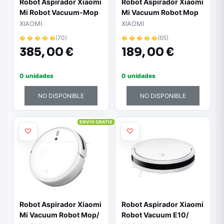
Robot Aspirador Xiaomi
Robot Aspirador Xiaomi
Mi Robot Vacuum-Mop
Mi Vacuum Robot Mop
2 Pro+/ Friegasuelos/
Essential/ Friegasuelos/
XIAOMI
XIAOMI
control por WiFi
Autonomía 90 Min/
� � � � �
(70)
� � � � �
(65)
control por WiFi
385,
00 €
189,
00 €
0 unidades
0 unidades
NO DISPONIBLE
NO DISPONIBLE
ENVÍO GRATIS
Robot Aspirador Xiaomi
Robot Aspirador Xiaomi
Mi Vacuum Robot Mop/
Robot Vacuum E10/