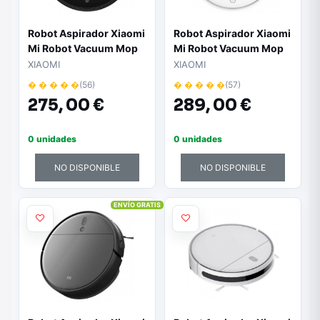
Robot Aspirador Xiaomi
Robot Aspirador Xiaomi
Mi Robot Vacuum Mop
Mi Robot Vacuum Mop
P/ Friegasuelos/ control
P/ Friegasuelos/ control
XIAOMI
XIAOMI
por WiFi
por WiFi/ Blanco
� � � � �
(56)
� � � � �
(57)
275,
00 €
289,
00 €
0 unidades
0 unidades
NO DISPONIBLE
NO DISPONIBLE
ENVÍO GRATIS