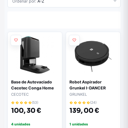
Ordenar por:
A-Z
Base de Autovaciado
Robot Aspirador
Cecotec Conga Home
Grunkel I-DANCER
10000/ 2.5L/
GYRO/ Friegasuelos/
CECOTEC
GRUNKEL
Compatible con Series
control por WiFi/ Negro
� � � � �
(53)
� � � � �
(24)
8000 y 9000
100,
30 €
139,
00 €
4 unidades
1 unidades