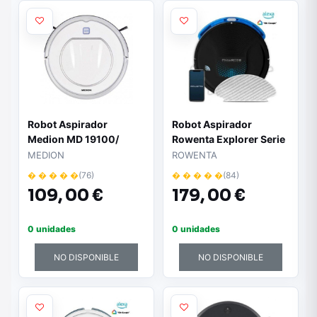
Robot Aspirador
Robot Aspirador
Medion MD 19100/
Rowenta Explorer Serie
Autonomía 90 Min
45 RR8265RJ/
MEDION
ROWENTA
Friegasuelos/
� � � � �
(76)
� � � � �
(84)
Autonomía 2.5h
109,
00 €
179,
00 €
0 unidades
0 unidades
NO DISPONIBLE
NO DISPONIBLE