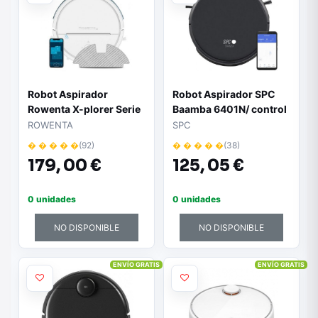
Robot Aspirador
Robot Aspirador SPC
Rowenta X-plorer Serie
Baamba 6401N/ control
120 AI/ Friegasuelos/
por WiFi
ROWENTA
SPC
Autonomía 120 Min/
� � � � �
(92)
� � � � �
(38)
control por WiFi
179,
00 €
125,
05 €
0 unidades
0 unidades
NO DISPONIBLE
NO DISPONIBLE
ENVÍO GRATIS
ENVÍO GRATIS