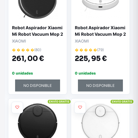
Robot Aspirador Xiaomi
Robot Aspirador Xiaomi
Mi Robot Vacuum Mop 2
Mi Robot Vacuum Mop 2
Pro/ Friegasuelos/
Pro/ Friegasuelos/
XIAOMI
XIAOMI
control por WiFi
control por WiFi/ Blanco
� � � � �
(80)
� � � � �
(79)
261,
00 €
225,
95 €
0 unidades
0 unidades
NO DISPONIBLE
NO DISPONIBLE
ENVÍO GRATIS
ENVÍO GRATIS