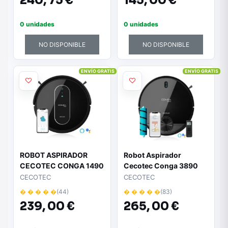
240,
75 €
145,
00 €
0 unidades
0 unidades
NO DISPONIBLE
NO DISPONIBLE
ENVÍO GRATIS
ENVÍO GRATIS
ROBOT ASPIRADOR
Robot Aspirador
CECOTEC CONGA 1490
Cecotec Conga 3890
IMPULSE - 4
Ultra/ Friegasuelos/
CECOTEC
CECOTEC
FUNCIONES BARRE /
Autonomía 150 Min/
� � � � �
(44)
� � � � �
(83)
ASPIRA / MOPA / FRIEGA
control por WiFi
239,
00 €
265,
00 €
- SUCCIÓN 1400PA -
NAVEGACIÓN