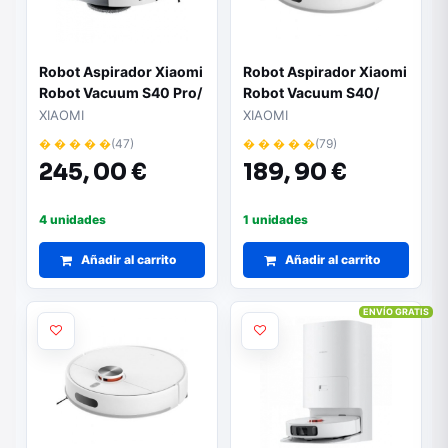
Robot Aspirador Xiaomi
Robot Aspirador Xiaomi
Robot Vacuum S40 Pro/
Robot Vacuum S40/
Friegasuelos/ control
Friegasuelos/ control
XIAOMI
XIAOMI
por WiFi/ Blanco
por WiFi/ Blanco
� � � � �
(47)
� � � � �
(79)
245,
00 €
189,
90 €
4 unidades
1 unidades
Añadir al carrito
Añadir al carrito
ENVÍO GRATIS