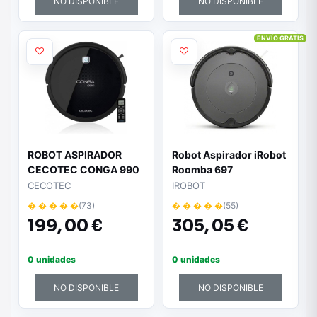
NO DISPONIBLE
NO DISPONIBLE
ENVÍO GRATIS
ROBOT ASPIRADOR
Robot Aspirador iRobot
CECOTEC CONGA 990
Roomba 697
CECOTEC
IROBOT
� � � � �
(73)
� � � � �
(55)
199,
00 €
305,
05 €
0 unidades
0 unidades
NO DISPONIBLE
NO DISPONIBLE