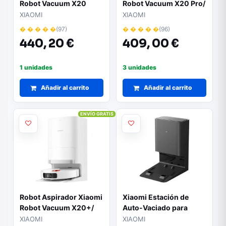
Robot Vacuum X20
Robot Vacuum X20 Pro/
Max/ Friegasuelos/
Friegasuelos/ control
XIAOMI
XIAOMI
control por WiFi/ Blanco
por WiFi/ Blanco
� � � � �
(97)
� � � � �
(96)
440,
20 €
409,
00 €
1 unidades
3 unidades
Añadir al carrito
Añadir al carrito
ENVÍO GRATIS
Robot Aspirador Xiaomi
Xiaomi Estación de
Robot Vacuum X20+/
Auto-Vaciado para
Friegasuelos/ control
Robot Aspirador Mi
XIAOMI
XIAOMI