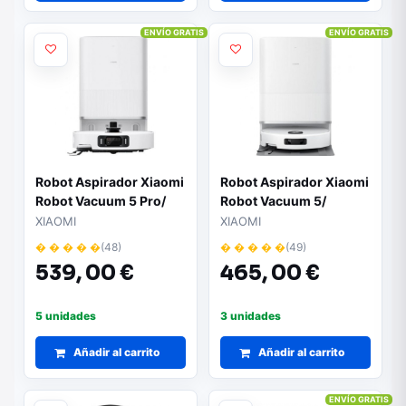
ENVÍO GRATIS
ENVÍO GRATIS
Robot Aspirador Xiaomi
Robot Aspirador Xiaomi
Robot Vacuum 5 Pro/
Robot Vacuum 5/
Friegasuelos/ control
Friegasuelos/ control
XIAOMI
XIAOMI
por WiFi/ Blanco
por WiFi/ Blanco
� � � � �
(48)
� � � � �
(49)
539,
00 €
465,
00 €
5 unidades
3 unidades
Añadir al carrito
Añadir al carrito
ENVÍO GRATIS