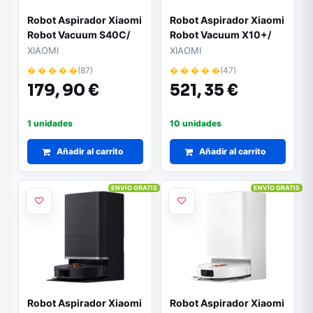
Robot Aspirador Xiaomi
Robot Aspirador Xiaomi
Robot Vacuum S40C/
Robot Vacuum X10+/
Friegasuelos/ control
Friegasuelos/ control
XIAOMI
XIAOMI
por WiFi/ Blanco
por WiFi/ Blanco
� � � � �
(87)
� � � � �
(47)
179,
90 €
521,
35 €
1 unidades
10 unidades
Añadir al carrito
Añadir al carrito
ENVÍO GRATIS
ENVÍO GRATIS
Robot Aspirador Xiaomi
Robot Aspirador Xiaomi