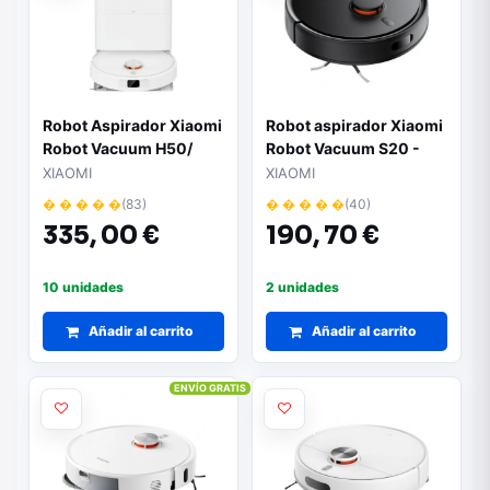
Robot Aspirador Xiaomi
Robot aspirador Xiaomi
Robot Vacuum H50/
Robot Vacuum S20 -
Friegasuelos/ control
Función de fregado |
XIAOMI
XIAOMI
por WiFi/ Blanco
Control por WiFi |
� � � � �
(83)
� � � � �
(40)
Navegación inteligente |
335,
00 €
190,
70 €
Color negro
10 unidades
2 unidades
Añadir al carrito
Añadir al carrito
ENVÍO GRATIS