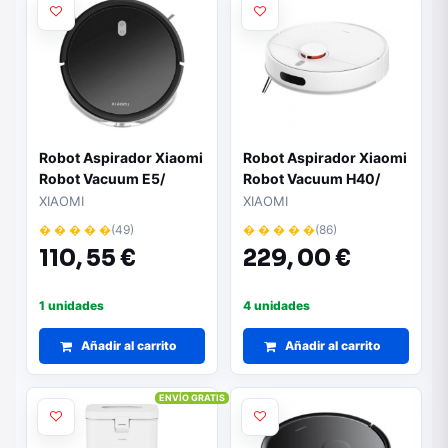
Robot Aspirador Xiaomi
Robot Aspirador Xiaomi
Robot Vacuum E5/
Robot Vacuum H40/
Friegasuelos/ control
Friegasuelos/ control
XIAOMI
XIAOMI
por WiFi/ Negro
por WiFi/ Blanco
� � � � �
(49)
� � � � �
(86)
110,
55 €
229,
00 €
1 unidades
4 unidades
Añadir al carrito
Añadir al carrito
ENVÍO GRATIS