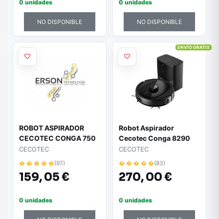
INTELIGENTE - APP
0 unidades
0 unidades
CONTROL
NO DISPONIBLE
NO DISPONIBLE
ENVÍO GRATIS
ROBOT ASPIRADOR
Robot Aspirador
CECOTEC CONGA 750
Cecotec Conga 8290
- 4 FUNCIONES BARRE /
Immortal Ultra Power
CECOTEC
CECOTEC
ASPIRA / MOPA / FRIEGA
Home/ Friegasuelos/
� � � � �
(97)
� � � � �
(83)
- NAVEGATION ITECH
Autonomía 280 Min/
159,
05 €
270,
00 €
EASY - BAT. 2600MAH -
control por WiFi
AUTONOMÍA 70
MINUTOS
0 unidades
0 unidades