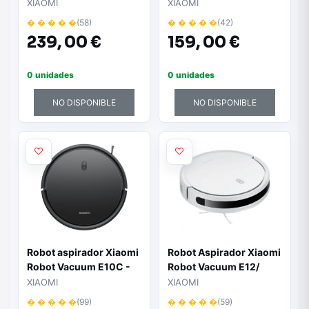
Friegasuelos/
Friegasuelos/ control
XIAOMI
XIAOMI
Autonomía 150 Min/
por WiFi/ Blanco
� � � � �
(58)
� � � � �
(42)
control por WiFi
239,
00 €
159,
00 €
0 unidades
0 unidades
NO DISPONIBLE
NO DISPONIBLE
Robot aspirador Xiaomi
Robot Aspirador Xiaomi
Robot Vacuum E10C -
Robot Vacuum E12/
Friegasuelos | Control
Friegasuelos/ control
XIAOMI
XIAOMI
por WiFi | Color Negro
por WiFi/ Blanco
� � � � �
(99)
� � � � �
(59)