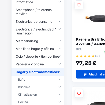
Informatica
Smartphone / telefonos
moviles
Electronica de consumo
Electrónica / electricidad /
iluminación
Paellera Bra Effi
Merchandising
A271640/ Ø40c
Aluminio Fundid
Mobiliario hogar y oficina
BRA
� � � � �
(68)
Ocio / deporte / tiempo libre
77,
25 €
Papeleria y oficina
Hogar y electrodomesticos
Añadir al c
Baño
Bricolaje
Climatizacion
Cocina