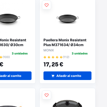
Monix Resistent
Paellera Monix Resistent
71630/ Ø30cm
Plus M371634/ Ø34cm
MONIX
3 unidades
3 unidades
 �
(100)
� � � � �
(112)
 €
17,
25 €
adir al carrito
Añadir al carrito