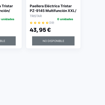
 Tristar
Paellera Eléctrica Tristar
nción/
PZ-9145 Multifunción XXL/
Ø40cm/ 1500W
TRISTAR
 unidades
0 unidades
� � � � �
(39)
43,
95 €
IBLE
NO DISPONIBLE