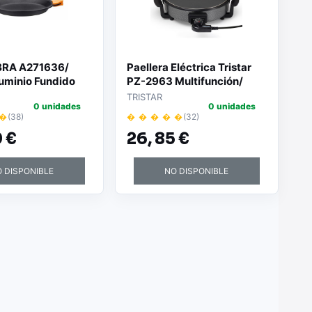
 BRA A271636/
Paellera Eléctrica Tristar
uminio Fundido
PZ-2963 Multifunción/
Ø30cm/ 1500W
TRISTAR
0 unidades
0 unidades
 �
(38)
� � � � �
(32)
 €
26,
85 €
 DISPONIBLE
NO DISPONIBLE