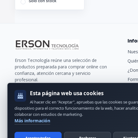
Solo con stock
Inf
Nues
Erson Tecnología reúne una selección de
Quié
productos preparada para comprar online con
¿Don
confianza, atención cercana y servicio
Form
profesional.
Trans
Esta página web usa cookies
Nues
Al hacer clic en "Aceptar", apruebas que las cookies se gua
Cont
dispositivo para el correcto funcionamiento de la web, hacer analíti
colaborar con estudios de marketing.
Más información