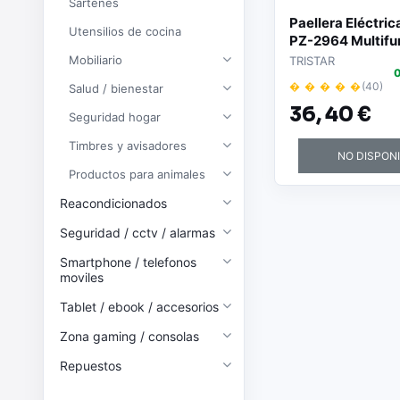
Sartenes
Paellera Eléctrica
Utensilios de cocina
PZ-2964 Multifu
Ø40cm/ 1500W
Mobiliario
TRISTAR
0
� � � � �
(40)
Salud / bienestar
36,
40 €
Seguridad hogar
Timbres y avisadores
NO DISPON
Productos para animales
Reacondicionados
Seguridad / cctv / alarmas
Smartphone / telefonos
moviles
Tablet / ebook / accesorios
Zona gaming / consolas
Repuestos