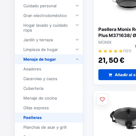
Cuidado personal
Gran electrodoméstico
Hogar lavado y cuidado
Paellera Monix R
ropa
Plus M371638/ 
Jardín y terraza
MONIX
Limpieza de hogar
� � � � �
(101)
21,
50 €
Menaje de hogar
Asadores
Añadir al c
Cacerolas y cazos
Cuberteria
Menaje de cocina
Ollas express
Paelleras
Planchas de asar y grill