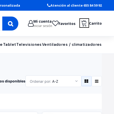
rsonalizada
Atención al cliente 655 84 59 92
Mi cuenta
Carrito
Favoritos
Iniciar sesión
le
Tablet
Televisiones
Ventiladores / climatizadores
os disponibles
Ordenar por:
A-Z