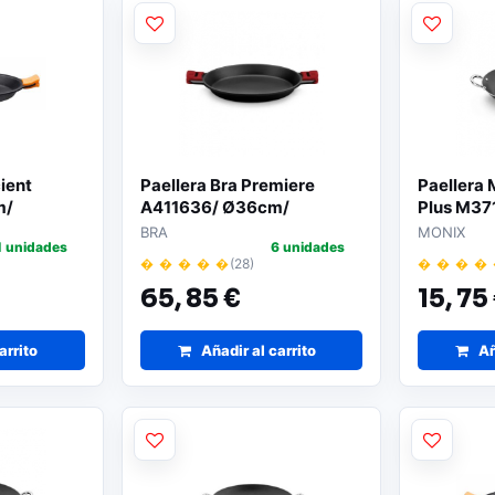
cient
Paellera Bra Premiere
Paellera 
m/
A411636/ Ø36cm/
Plus M3
o
Aluminio Fundido
BRA
MONIX
1 unidades
6 unidades
� � � � �
(28)
� � � �
65,
85 €
15,
75
arrito
Añadir al carrito
Añ