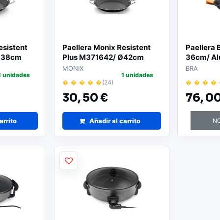
esistent
Paellera Monix Resistent
Paellera
Ø38cm
Plus M371642/ Ø42cm
36cm/ Al
MONIX
BRA
1 unidades
1 unidades
� � � � �
(24)
� � � �
30,
50 €
76,
00
arrito
Añadir al carrito
NO