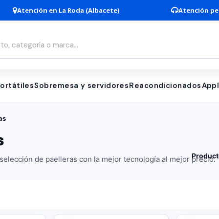
Atención en La Roda (Albacete)
Atención pe
ortátiles
Sobremesa y servidores
Reacondicionados
App
as
s
Product
elección de paelleras con la mejor tecnología al mejor precio.