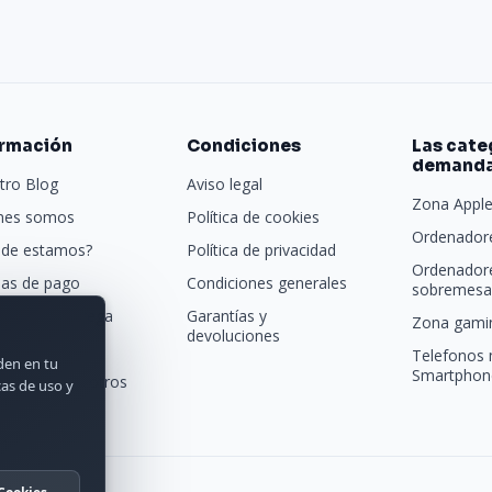
ormación
Condiciones
Las cate
demand
tro Blog
Aviso legal
Zona Appl
nes somos
Política de cookies
Ordenadore
de estamos?
Política de privacidad
Ordenador
as de pago
Condiciones generales
sobremesa 
porte y entrega
Garantías y
Zona gamin
devoluciones
tras marcas
Telefonos 
rden en tu
Smartphon
acta con nosotros
cas de uso y