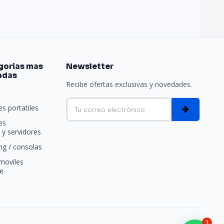
gorias mas
Newsletter
adas
Recibe ofertas exclusivas y novedades.
e
s portatiles
es
y servidores
g / consolas
moviles
e
1