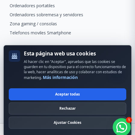
Ordenadores portatiles
Ordenadores sobremesa y servidores
Zona gaming / consolas
Telefonos moviles Smartphone
Newsletter
Esta página web usa cookies
Recibe ofertas exclusivas y novedades.
Al hacer clic en "Aceptar", apruebas que las cookies se
guarden en tu dispositivo para el correcto funcionamiento de
la web, hacer analíticas de uso y colaborar con estudios de
Más información
marketing.
Aceptar todas
© 2024 Erson Tecnología. Todos los derechos reservados.
Rechazar
Política de cookies
Política de privacidad
1
Formas de pago
Condiciones Generales
Ajustar Cookies
Buscar