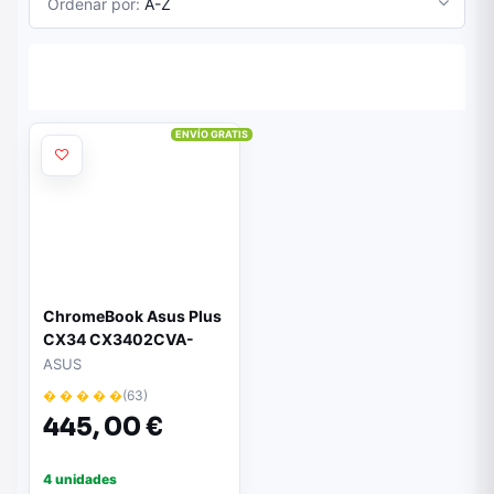
Ordenar por:
A-Z
ENVÍO GRATIS
ChromeBook Asus Plus
CX34 CX3402CVA-
PQ1339 Intel Core 3-
ASUS
100U/ 8GB/ 256GB/ 14"/
� � � � �
(63)
Chrome OS
445,
00 €
4 unidades