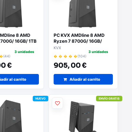
MDline 8 AMD
PC KVX AMDline 8 AMD
8700G/ 16GB/ 1TB
Ryzen 7 8700G/ 16GB/
Sistema Operativo
512GB SSD/ Sin Sistema
KVX
3 unidades
3 unidades
Operativo
 �
(44)
� � � � �
(104)
0 €
905,
00 €
adir al carrito
Añadir al carrito
NUEVO
ENVÍO GRATIS