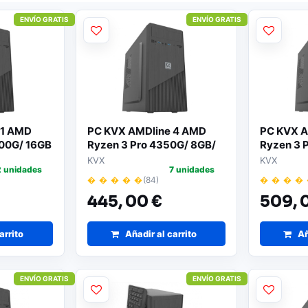
ENVÍO GRATIS
ENVÍO GRATIS
 1 AMD
PC KVX AMDline 4 AMD
PC KVX A
00G/ 16GB
Ryzen 3 Pro 4350G/ 8GB/
Ryzen 3 
Sin
256GB SSD/ Sin Sistema
512GB SS
KVX
KVX
2 unidades
7 unidades
vo
Operativo
Operativ
� � � � �
(84)
� � � �
445,
00 €
509,
arrito
Añadir al carrito
Añ
ENVÍO GRATIS
ENVÍO GRATIS