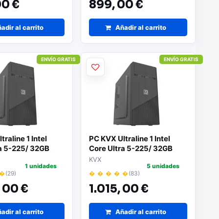
0 €
899,
00 €
adir al carrito
Añadir al carrito
ENVÍO GRATIS
ENVÍO GRATIS
raline 1 Intel
PC KVX Ultraline 1 Intel
ra 5-225/ 32GB
Core Ultra 5-225/ 32GB
B SSD/ Sin
DDR5/ 512GB SSD/ Sin
KVX
1 unidades
5 unidades
Operativo
Sistema Operativo
 �
(29)
� � � � �
(83)
,
00 €
1.015,
00 €
adir al carrito
Añadir al carrito