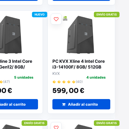
NUEVO
ENVÍO GRATIS
ine 3 Intel Core
PC KVX Xline 4 Intel Core
 Gen12/ 8GB/
i3-14100F/ 8GB/ 512GB
D/ Sin Sistema
SSD/ GT710 2GB/ Sin
KVX
5 unidades
4 unidades
o
Sistema Operativo
 �
(47)
� � � � �
(40)
00 €
599,
00 €
adir al carrito
Añadir al carrito
ENVÍO GRATIS
ENVÍO GRATIS