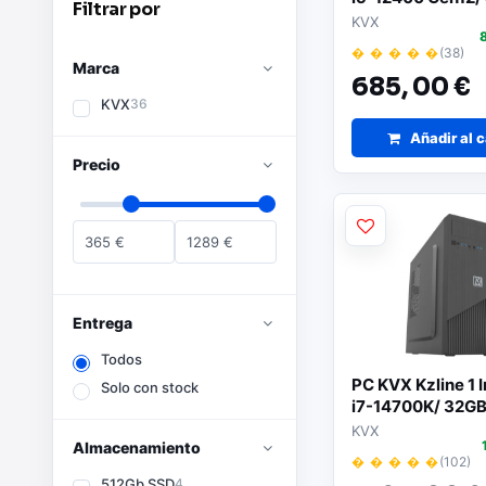
Filtrar por
512GB SSD/ Sin 
KVX
Operativo
� � � � �
(38)
Marca
685,
00 €
KVX
36
Añadir al c
Precio
365
€
1289
€
Entrega
Todos
PC KVX Kzline 1 I
Solo con stock
i7-14700K/ 32GB
Sin Sistema Oper
KVX
Almacenamiento
� � � � �
(102)
512Gb SSD
4