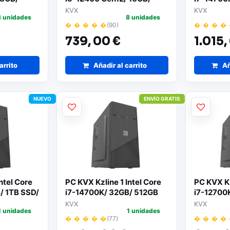
Sistema
512GB SSD/ Sin Sistema
Sin Siste
KVX
KVX
8 unidades
8 unidades
Operativo
� � � � �
(90)
� � � �
739,
00 €
1.015,
arrito
Añadir al carrito
Añ
NUEVO
ENVÍO GRATIS
ntel Core
PC KVX Kzline 1 Intel Core
PC KVX Kz
/ 1TB SSD/
i7-14700K/ 32GB/ 512GB
i7-12700
ativo
SSD/ Sin Sistema Operativo
1TB SSD/
KVX
KVX
1 unidades
1 unidades
Operativ
� � � � �
(77)
� � � �