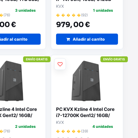
ma Operativo
SSD/ Sin Sistema Operativo
KVX
3 unidades
1 unidades
 �
(76)
� � � � �
(92)
00 €
979,
00 €
adir al carrito
Añadir al carrito
ENVÍO GRATIS
ENVÍO GRATIS
line 4 Intel Core
PC KVX Kzline 4 Intel Core
K Gen12/ 16GB/
i7-12700K Gen12/ 16GB/
 Sin Sistema
512GB SSD/ Sin Sistema
KVX
2 unidades
4 unidades
o
Operativo
 �
(76)
� � � � �
(39)