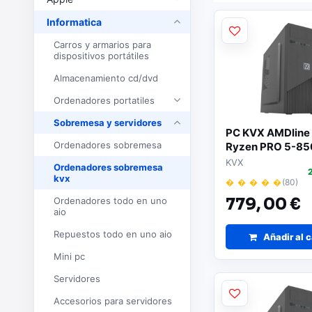
Informatica
Carros y armarios para
dispositivos portátiles
Almacenamiento cd/dvd
Ordenadores portatiles
Sobremesa y servidores
PC KVX AMDline
Ordenadores sobremesa
Ryzen PRO 5-85
DDR5/ 1TB SSD/ 
KVX
Ordenadores sobremesa
Sistema Operati
kvx
� � � � �
(80)
Ordenadores todo en uno
779,
00 €
aio
Repuestos todo en uno aio
Añadir al c
Mini pc
Servidores
Accesorios para servidores