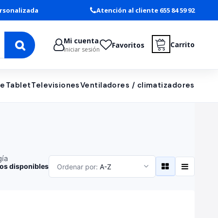
rsonalizada
Atención al cliente 655 84 59 92
Mi cuenta
Carrito
Favoritos
Iniciar sesión
le
Tablet
Televisiones
Ventiladores / climatizadores
gía
os disponibles
Ordenar por:
A-Z