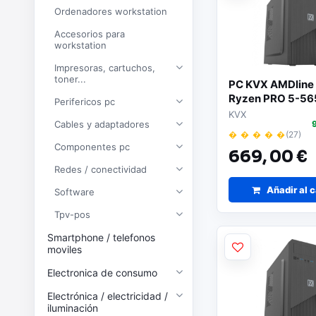
Ordenadores workstation
Accesorios para
workstation
Impresoras, cartuchos,
toner...
PC KVX AMDline
Ryzen PRO 5-56
Perifericos pc
16GB/ 1TB SSD/ S
KVX
Cables y adaptadores
Sistema Operati
� � � � �
(27)
Componentes pc
669,
00 €
Redes / conectividad
Añadir al c
Software
Tpv-pos
Smartphone / telefonos
moviles
Electronica de consumo
Electrónica / electricidad /
iluminación