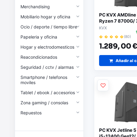
Merchandising
PC KVX AMDline
Mobiliario hogar y oficina
Ryzen 7 8700G/ 
Ocio / deporte / tiempo libre
SSD/ Sin Sistema
KVX
Papeleria y oficina
� � � � �
(80)
1.289,
00 
Hogar y electrodomesticos
Reacondicionados
Añadir al c
Seguridad / cctv / alarmas
Smartphone / telefonos
moviles
Tablet / ebook / accesorios
Zona gaming / consolas
Repuestos
PC KVX Jetline 5 
i5-12400 Gen12/