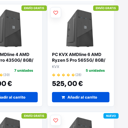
ENVÍO GRATIS
ENVÍO GRATIS
MDline 4 AMD
PC KVX AMDline 6 AMD
Pro 4350G/ 8GB/
Ryzen 5 Pro 5655G/ 8GB/
D/ Sin Sistema
512GB SSD/ Sin Sistema
KVX
7 unidades
5 unidades
o
Operativo
 �
(39)
� � � � �
(28)
00 €
525,
00 €
adir al carrito
Añadir al carrito
ENVÍO GRATIS
NUEVO