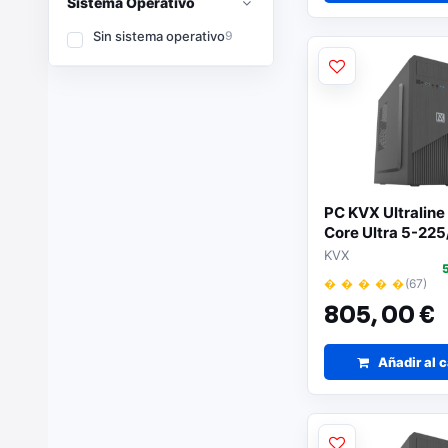
Sistema Operativo
Sin sistema operativo
9
PC KVX Ultraline 
Core Ultra 5-225
DDR5/ 512GB SSD
KVX
Sistema Operati
� � � � �
(67)
805,
00 €
Añadir al c