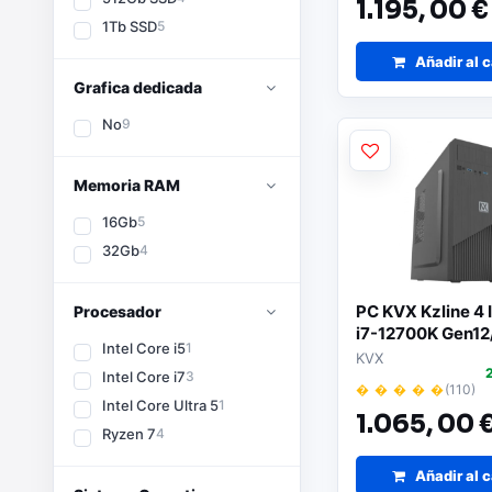
1.195,
00 €
1Tb SSD
5
Añadir al c
Grafica dedicada
No
9
Memoria RAM
16Gb
5
32Gb
4
PC KVX Kzline 4 I
Procesador
i7-12700K Gen12
Intel Core i5
1
1TB SSD/ Sin Sis
KVX
Operativo
Intel Core i7
3
� � � � �
(110)
Intel Core Ultra 5
1
1.065,
00 
Ryzen 7
4
Añadir al c