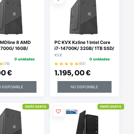
MDline 8 AMD
PC KVX Kzline 1 Intel Core
8700G/ 16GB/
i7-14700K/ 32GB/ 1TB SSD/
D/ Sin Sistema
Sin Sistema Operativo
KVX
0 unidades
0 unidades
o
 �
(78)
� � � � �
(93)
0 €
1.195,
00 €
 DISPONIBLE
NO DISPONIBLE
ENVÍO GRATIS
ENVÍO GRATIS