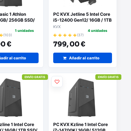
sic 1 Athlon
PC KVX Jetline 5 Intel Core
GB/ 256GB SSD/
i5-12400 Gen12/ 16GB / 1TB
ma Operativo
SSD/ Sin Sistema Operativo
KVX
1 unidades
4 unidades
 �
(103)
� � � � �
(37)
0 €
799,
00 €
adir al carrito
Añadir al carrito
ENVÍO GRATIS
ENVÍO GRATIS
line 1 Intel Core
PC KVX Kzline 1 Intel Core
K/ 16GB/ 1TB SSD/
i7-14700K/ 16GB/ 512GB