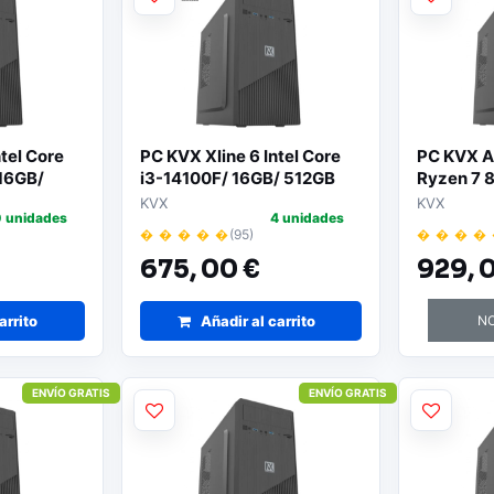
tel Core
PC KVX Xline 6 Intel Core
PC KVX A
 16GB/
i3-14100F/ 16GB/ 512GB
Ryzen 7 
Sistema
SSD/ GT710 2GB/ Sin
512GB SS
KVX
KVX
0 unidades
4 unidades
Sistema Operativo
Operativ
� � � � �
(95)
� � � �
675,
00 €
929,
0
arrito
Añadir al carrito
NO
ENVÍO GRATIS
ENVÍO GRATIS