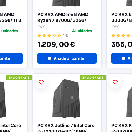
 8 AMD
PC KVX AMDline 8 AMD
PC KVX Ba
32GB/ 1TB
Ryzen 7 8700G/ 32GB/
3000G/ 8
 Operativo
512GB SSD/ Sin Sistema
Sin Siste
KVX
KVX
1 unidades
4 unidades
Operativo
� � � � �
(44)
� � � �
€
1.209,
00 €
365,
0
arrito
Añadir al carrito
Añ
ENVÍO GRATIS
ENVÍO GRATIS
Intel Core
PC KVX Jetline 7 Intel Core
PC KVX Kz
 8GB/
i5-12400 Gen12/ 16GB/
i7-14700