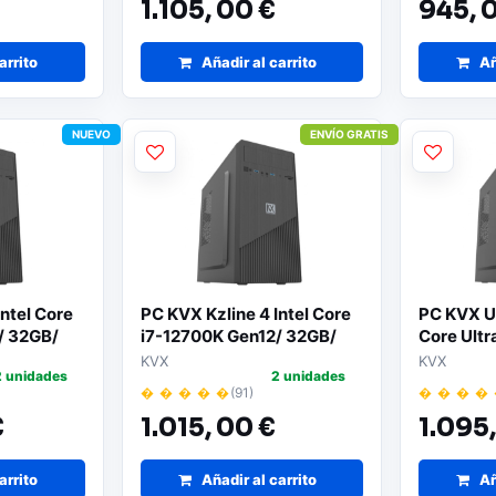
1.105,
00 €
945,
0
arrito
Añadir al carrito
Añ
NUEVO
ENVÍO GRATIS
ntel Core
PC KVX Kzline 4 Intel Core
PC KVX Ult
/ 32GB/
i7-12700K Gen12/ 32GB/
Core Ult
tema
512GB SSD/ Sin Sistema
DDR5/ 1T
KVX
KVX
2 unidades
2 unidades
Operativo
Sistema 
� � � � �
(91)
� � � �
€
1.015,
00 €
1.095
arrito
Añadir al carrito
Añ