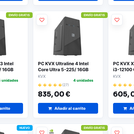
ENVÍO GRATIS
ENVÍO GRATIS
3 Intel
PC KVX Ultraline 4 Intel
PC KVX Xl
/ 16GB
Core Ultra 5-225/ 16GB
i3-12100
/ Sin
DDR5/ 1TB SSD/ Sin
512GB SS
KVX
KVX
5 unidades
4 unidades
vo
Sistema Operativo
Operativ
� � � � �
(27)
� � � �
835,
00 €
605,
arrito
Añadir al carrito
Añ
NUEVO
ENVÍO GRATIS