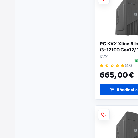
PC KVX Xline 5 In
i3-12100 Gen12/
512GB SSD/ Sin 
KVX
1
Operativo
� � � � �
(48)
665,
00 €
Añadir al c