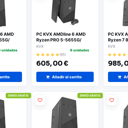
 6 AMD
PC KVX AMDline 6 AMD
PC KVX A
55G/
Ryzen PRO 5-5655G/
Ryzen 7 
in
16GB/ 512GB SSD/ Sin
SSD/ Sin 
KVX
KVX
9 unidades
9 unidades
vo
Sistema Operativo
� � � � �
(95)
� � � �
605,
00 €
985,
0
arrito
Añadir al carrito
Añ
ENVÍO GRATIS
ENVÍO GRATIS