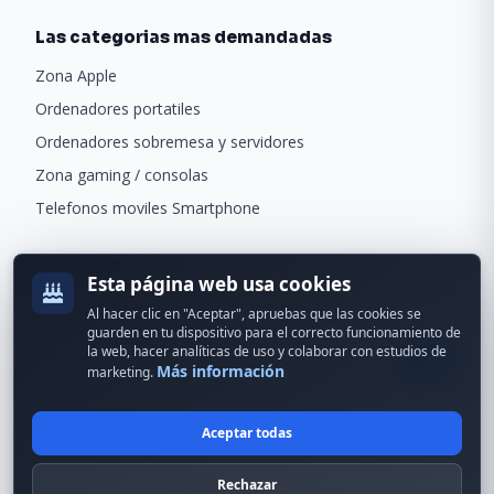
Las categorias mas demandadas
Zona Apple
Ordenadores portatiles
Ordenadores sobremesa y servidores
Zona gaming / consolas
Telefonos moviles Smartphone
Newsletter
Esta página web usa cookies
Recibe ofertas exclusivas y novedades.
Al hacer clic en "Aceptar", apruebas que las cookies se
guarden en tu dispositivo para el correcto funcionamiento de
la web, hacer analíticas de uso y colaborar con estudios de
Más información
marketing.
Aceptar todas
© 2024 Erson Tecnología. Todos los derechos reservados.
Rechazar
Política de cookies
Política de privacidad