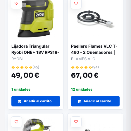
Lijadora Triangular
Paellero Flames VLC T-
Ryobi ONE+ 18V RPS18-
460 - 2 Quemadores |
0/ Incluye 6 Lijas/ Sin
Diámetro 46cm | Acero
RYOBI
FLAMES VLC
Batería ni Cargador
esmaltado
� � � � �
(45)
� � � � �
(94)
49,
00 €
67,
00 €
1 unidades
12 unidades
Añadir al carrito
Añadir al carrito