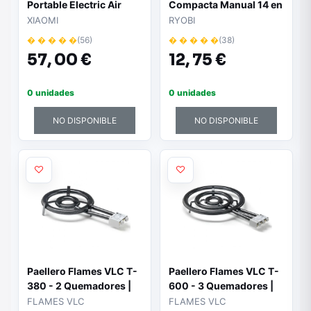
Portable Electric Air
Compacta Manual 14 en
Compressor 1s/ 2000
1 Ryobi RMT14/ 68mm
XIAOMI
RYOBI
mAh/ 150 psi
� � � � �
(56)
� � � � �
(38)
57,
00 €
12,
75 €
0 unidades
0 unidades
NO DISPONIBLE
NO DISPONIBLE
Paellero Flames VLC T-
Paellero Flames VLC T-
380 - 2 Quemadores |
600 - 3 Quemadores |
Diámetro 38cm | Acero
Diámetro 60cm | Acero
FLAMES VLC
FLAMES VLC