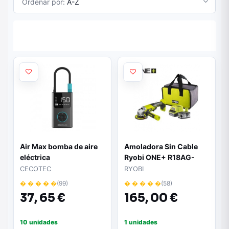
Ordenar por:
A-Z
Air Max bomba de aire
Amoladora Sin Cable
eléctrica
Ryobi ONE+ R18AG-
140S/ 1 batería 18V 4,0
CECOTEC
RYOBI
Ah/ Cargador 2,0 A/
� � � � �
(99)
� � � � �
(58)
Bolsa de Transporte
37,
65 €
165,
00 €
10 unidades
1 unidades