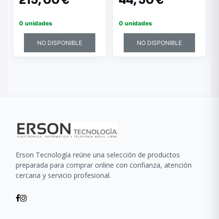
215,
00 €
44,
50 €
AUTOMÁTICO 10MM -
BATERÍA LITIO
12V/1.3AH
0 unidades
0 unidades
NO DISPONIBLE
NO DISPONIBLE
Erson Tecnología reúne una selección de productos
preparada para comprar online con confianza, atención
cercana y servicio profesional.