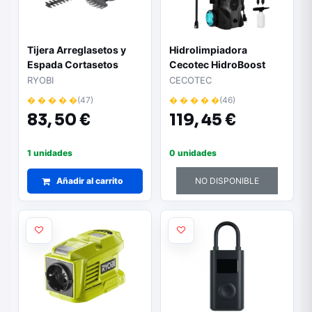
Tijera Arreglasetos y
Hidrolimpiadora
Espada Cortasetos
Cecotec HidroBoost
Ryobi ONE+ 18V
2000 Car&Garden Pro -
RYOBI
CECOTEC
RY18GSA0/ Sin Batería
Presión hasta 150 bar |
� � � � �
(47)
� � � � �
(46)
ni Cargador
Caudal 450 l/h |
83,
50 €
119,
45 €
Potencia 2000W
1 unidades
0 unidades
Añadir al carrito
NO DISPONIBLE