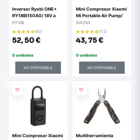
Inversor Ryobi ONE+
Mini Compresor Xiaomi
RY18BI150A0/ 18V a
Mi Portable Air Pump/
230V/150W/ Sin Batería
2000 mAh/ 150 psi
RYOBI
XIAOMI
ni Cargador
� � � � �
(43)
� � � � �
(112)
52,
50 €
43,
75 €
0 unidades
0 unidades
NO DISPONIBLE
NO DISPONIBLE
Mini Compresor Xiaomi
Multiherramienta