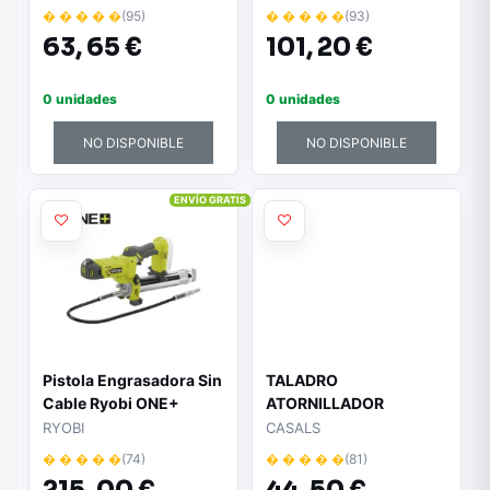
esmaltado
esmaltado
� � � � �
(95)
� � � � �
(93)
63,
65 €
101,
20 €
0 unidades
0 unidades
NO DISPONIBLE
NO DISPONIBLE
ENVÍO GRATIS
Pistola Engrasadora Sin
TALADRO
Cable Ryobi ONE+
ATORNILLADOR
R18GG-0/ 18V/ Sin
CASALS VBLI12 - 0-
RYOBI
CASALS
Batería ni Cargador
750RPM - REVERSIBLE -
� � � � �
(74)
� � � � �
(81)
PORTABROCAS