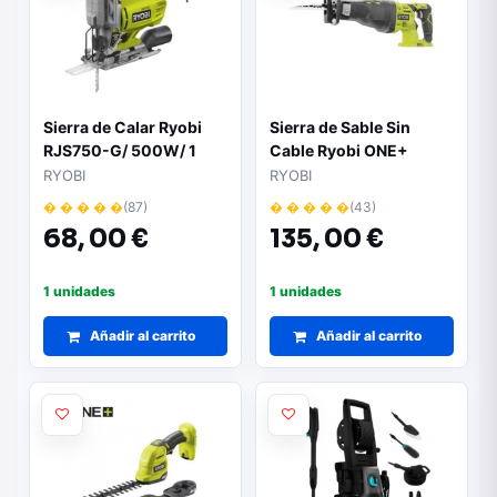
Sierra de Calar Ryobi
Sierra de Sable Sin
RJS750-G/ 500W/ 1
Cable Ryobi ONE+
Boquilla Aspiración
R18RS-0/ 18V/ Sin
RYOBI
RYOBI
Batería ni Cargador
� � � � �
(87)
� � � � �
(43)
68,
00 €
135,
00 €
1 unidades
1 unidades
Añadir al carrito
Añadir al carrito