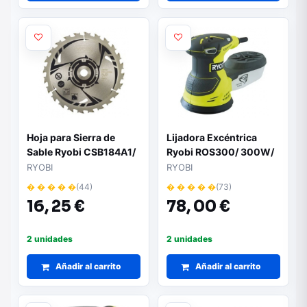
Hoja para Sierra de
Lijadora Excéntrica
Sable Ryobi CSB184A1/
Ryobi ROS300/ 300W/
184mm/ Compatible
Incluye 5 Lijas
RYOBI
RYOBI
con R18CS7-0 ONE+
� � � � �
(44)
� � � � �
(73)
16,
25 €
78,
00 €
2 unidades
2 unidades
Añadir al carrito
Añadir al carrito