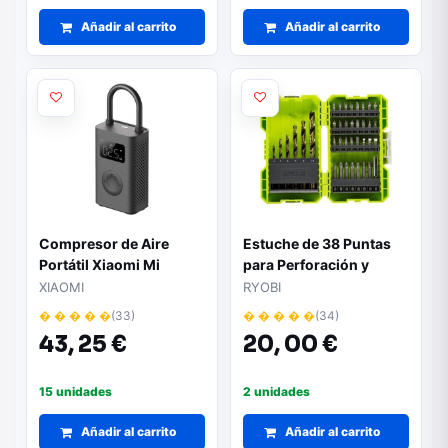
Añadir al carrito
Añadir al carrito
Compresor de Aire
Estuche de 38 Puntas
Portátil Xiaomi Mi
para Perforación y
Portable Electric Air
Atornillar Ryobi
XIAOMI
RYOBI
Compressor 2 -
RAK38SDD
� � � � �
(33)
� � � � �
(34)
Pantalla LED | Hasta
43,
25 €
20,
00 €
10.3 Bares | Boquilla y
Aguja Incluidas
15 unidades
2 unidades
Añadir al carrito
Añadir al carrito