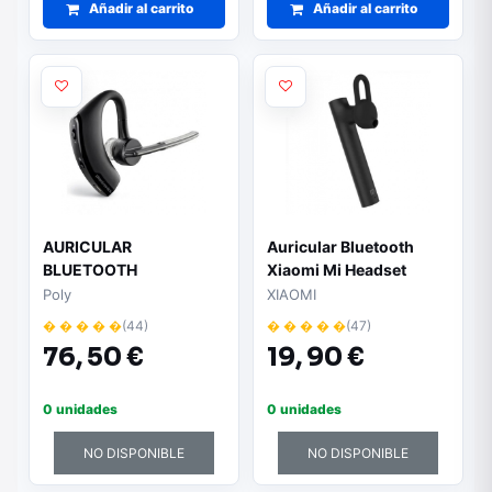
Añadir al carrito
Añadir al carrito
AURICULAR
Auricular Bluetooth
BLUETOOTH
Xiaomi Mi Headset
PLANTRONICS
Basic/ Negro
Poly
XIAOMI
VOYAGER LEGEND -
� � � � �
(44)
� � � � �
(47)
3XMIC - BT
76,
50 €
19,
90 €
MULTIPUNTO V.3.0 -
A2DP - BAT. LITIO - 11 H.
/ 200 H. - 18 GR.
0 unidades
0 unidades
NO DISPONIBLE
NO DISPONIBLE