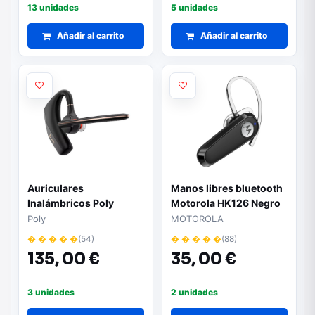
13 unidades
5 unidades
Añadir al carrito
Añadir al carrito
Auriculares
Manos libres bluetooth
Inalámbricos Poly
Motorola HK126 Negro
Voyager Legend 50 UC
Poly
MOTOROLA
- Estuche de carga |
� � � � �
(54)
� � � � �
(88)
Bluetooth | Negro
135,
00 €
35,
00 €
3 unidades
2 unidades