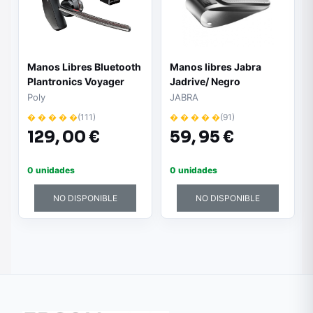
Manos Libres Bluetooth
Manos libres Jabra
Plantronics Voyager
Jadrive/ Negro
5200 UC + USB Dongue
Poly
JABRA
Bluetooth
� � � � �
(111)
� � � � �
(91)
129,
00 €
59,
95 €
0 unidades
0 unidades
NO DISPONIBLE
NO DISPONIBLE