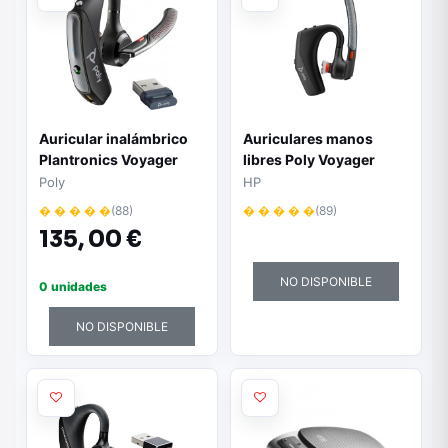
Auricular inalámbrico
Auriculares manos
Plantronics Voyager
libres Poly Voyager
5200 - Bluetooth |
Legend 30
Poly
HP
Incluye cable USB-A a
� � � � �
(88)
� � � � �
(89)
micro USB y llave BT700
135,
00 €
| Micrófono integrado |
Color negro
NO DISPONIBLE
0 unidades
NO DISPONIBLE