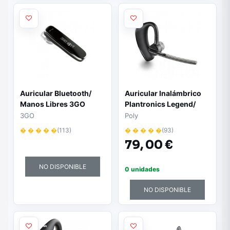
Auricular Bluetooth/
Auricular Inalámbrico
Manos Libres 3GO
Plantronics Legend/
HBT3/ Negro
con Micrófono/
3GO
Poly
Bluetooth/ Negro
� � � � �
(113)
� � � � �
(93)
79,
00 €
NO DISPONIBLE
0 unidades
NO DISPONIBLE