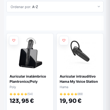
Ordenar por:
A-Z
Auricular inalámbrico
Auricular intrauditivo
Plantronics/Poly
Hama My Voice Station
CS540A - Monoaural
Essential - Mono |
Poly
Hama
DECT | Convertible:
Bluetooth | Control por
� � � � �
(54)
� � � � �
(89)
sobre la oreja o la
voz | Negro
123,
95 €
19,
90 €
cabeza | Autonomía
hasta 7h