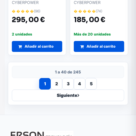
CP700EIPFCRM1U/
CP900EPFCLCD/
CYBERPOWER
CYBERPOWER
750VA-420W/ 6
900VA540W/ 6 Salidas/
� � � � �
(96)
� � � � �
(74)
Salidas/ Formato Rack
Formato Torre
295,
00 €
185,
00 €
2 unidades
Más de 20 unidades
Añadir al carrito
Añadir al carrito
1 a 40 de 245
1
2
3
4
5
Siguiente