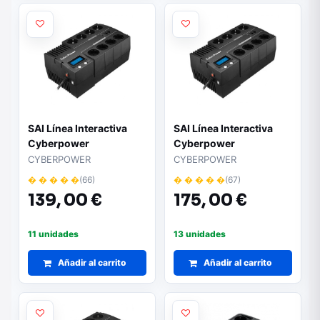
SAI Línea Interactiva
SAI Línea Interactiva
Cyberpower
Cyberpower
BR1000ELCD/
BR1200ELCD/
CYBERPOWER
CYBERPOWER
1000VA600W/ 8
1200VA720W/ 8
� � � � �
(66)
� � � � �
(67)
Salidas/ Formato Bloque
Salidas/ Formato Bloque
139,
00 €
175,
00 €
11 unidades
13 unidades
Añadir al carrito
Añadir al carrito