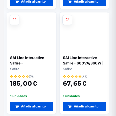
Añadir al carrito
Añadir al carrito
SAI Line Interactive
SAI Line Interactive
Safire -
Safire - 600VA/360W |
2000VA/1200W |
Protección avanzada
Safire
Safire
Protección avanzada
contra cortes y
� � � � �
(69)
� � � � �
(72)
contra cortes y
sobretensiones
185,
00 €
67,
65 €
sobretensiones
1 unidades
1 unidades
Añadir al carrito
Añadir al carrito