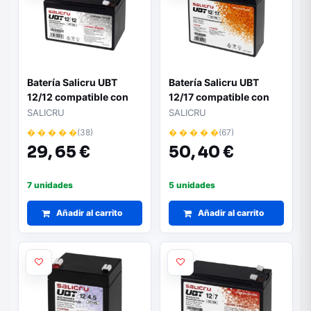
Batería Salicru UBT
Batería Salicru UBT
12/12 compatible con
12/17 compatible con
SAI Salicru según
SAI Salicru según
SALICRU
SALICRU
especificaciones
especificaciones
� � � � �
(38)
� � � � �
(67)
29,
65 €
50,
40 €
7 unidades
5 unidades
Añadir al carrito
Añadir al carrito