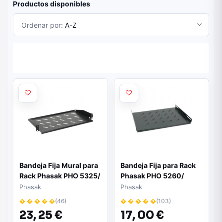
Productos disponibles
Ordenar por:
A-Z
Bandeja Fija Mural para
Bandeja Fija para Rack
Rack Phasak PHO 5325/
Phasak PHO 5260/
Altura 1U
Altura 1U
Phasak
Phasak
� � � � �
(46)
� � � � �
(103)
23,
25 €
17,
00 €