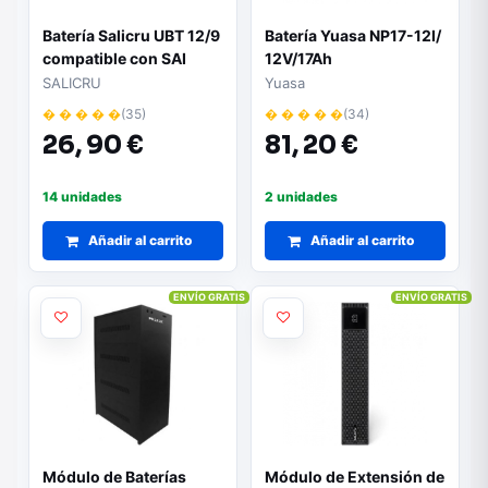
Batería Salicru UBT 12/9
Batería Yuasa NP17-12I/
compatible con SAI
12V/17Ah
Salicru según
SALICRU
Yuasa
especificaciones
� � � � �
(35)
� � � � �
(34)
26,
90 €
81,
20 €
14 unidades
2 unidades
Añadir al carrito
Añadir al carrito
ENVÍO GRATIS
ENVÍO GRATIS
Módulo de Baterías
Módulo de Extensión de