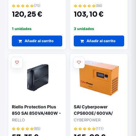
IEC
� � � � �
(75)
� � � � �
(86)
120,
25 €
103,
10 €
1 unidades
3 unidades
Añadir al carrito
Añadir al carrito
Riello Protection Plus
SAI Cyberpower
850 SAI 850VA/480W -
CPS600E/ 600VA/
Auto Restart - 2x
420W Schuko
RIELLO
CYBERPOWER
Shucko - Formato Torre
� � � � �
(85)
� � � � �
(111)