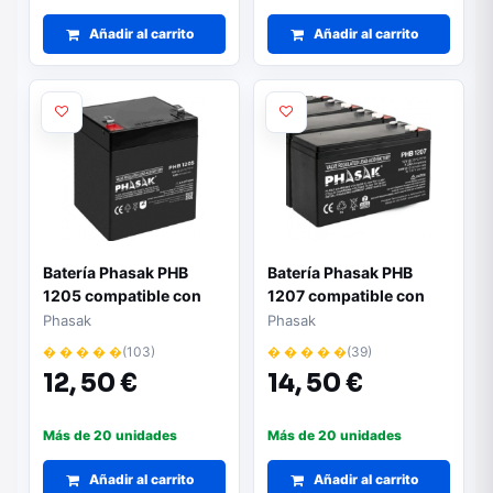
Añadir al carrito
Añadir al carrito
Batería Phasak PHB
Batería Phasak PHB
1205 compatible con
1207 compatible con
SAI/UPS PHASAK según
SAI/UPS PHASAK según
Phasak
Phasak
especificaciones
especificaciones
� � � � �
(103)
� � � � �
(39)
12,
50 €
14,
50 €
Más de 20 unidades
Más de 20 unidades
Añadir al carrito
Añadir al carrito