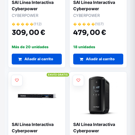
SAI Línea Interactiva
SAI Línea Interactiva
Cyberpower
Cyberpower
CP1600EPFCLCD/
CP2000EIPFCRM2U/
CYBERPOWER
CYBERPOWER
1600VA-1000W/ 6
2000VA-1200W/ 8
� � � � �
(112)
� � � � �
(107)
Salidas/ Formato Torre
Salidas/ Formato Rack
309,
00 €
479,
00 €
Más de 20 unidades
18 unidades
Añadir al carrito
Añadir al carrito
ENVÍO GRATIS
SAI Línea Interactiva
SAI Línea Interactiva
Cyberpower
Cyberpower