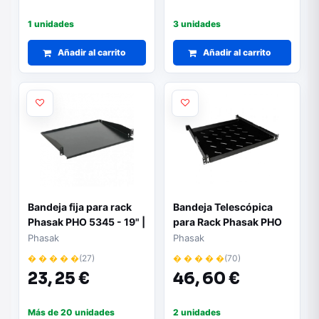
1 unidades
3 unidades
Añadir al carrito
Añadir al carrito
Bandeja fija para rack
Bandeja Telescópica
Phasak PHO 5345 - 19" |
para Rack Phasak PHO
Altura 1U | Montaje
5082/ 19"/ Altura 1U
Phasak
Phasak
robusto | Ideal para
� � � � �
(27)
� � � � �
(70)
organización en
23,
25 €
46,
60 €
armarios rack
Más de 20 unidades
2 unidades