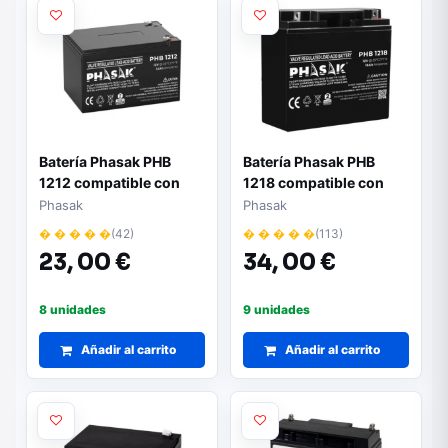
Batería Phasak PHB
Batería Phasak PHB
1212 compatible con
1218 compatible con
SAI/UPS PHASAK según
SAI/UPS PHASAK según
Phasak
Phasak
especificaciones
especificaciones
� � � � �
(42)
� � � � �
(113)
23,
00 €
34,
00 €
8 unidades
9 unidades
Añadir al carrito
Añadir al carrito