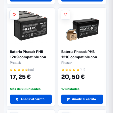
Batería Phasak PHB
Batería Phasak PHB
1209 compatible con
1210 compatible con
SAI/UPS PHASAK según
SAI/UPS PHASAK según
Phasak
Phasak
especificaciones
especificaciones
� � � � �
(40)
� � � � �
(32)
17,
25 €
20,
50 €
Más de 20 unidades
17 unidades
Añadir al carrito
Añadir al carrito