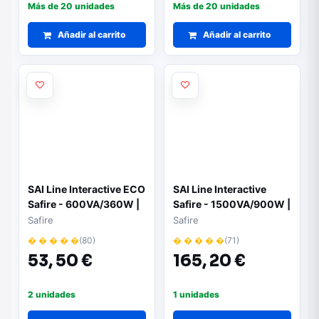
Más de 20 unidades
Más de 20 unidades
Añadir al carrito
Añadir al carrito
SAI Line Interactive ECO
SAI Line Interactive
Safire - 600VA/360W |
Safire - 1500VA/900W |
Protección contra
Protección avanzada
Safire
Safire
cortes y sobretensiones
contra cortes y
� � � � �
(80)
� � � � �
(71)
sobretensiones
53,
50 €
165,
20 €
2 unidades
1 unidades