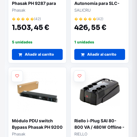
Phasak PH 9287 para
Autonomía para SLC-
SAI Modelo PH 9286
1500-TWIN RT3 (B1)
Phasak
SALICRU
Salicru 6B4BT000002
� � � � �
(42)
� � � � �
(42)
1.503,
45 €
426,
55 €
5 unidades
1 unidades
Añadir al carrito
Añadir al carrito
Módulo PDU switch
Riello i-Plug SAI 80-
Bypass Phasak PH 9200
800 VA / 480W Offline -
USB 2.0, 6x Shucko + 2x
Phasak
RIELLO