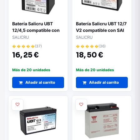
Batería Salicru UBT
Batería Salicru UBT 12/7
12/4,5 compatible con
V2 compatible con SAI
SAI Salicru según
Salicru según
SALICRU
SALICRU
especificaciones
especificaciones
� � � � �
(37)
� � � � �
(36)
16,
25 €
18,
50 €
Más de 20 unidades
Más de 20 unidades
Añadir al carrito
Añadir al carrito