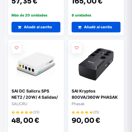
57,
35 €
165,
00 €
Más de 20 unidades
8 unidades
Añadir al carrito
Añadir al carrito
SAI DC Salicru SPS
SAI Kryptos
NET2 / 20W/ 4 Salidas/
800VA/360W PHASAK
Formato Compacto
PH9478
SALICRU
Phasak
� � � � �
(35)
� � � � �
(25)
48,
00 €
90,
00 €