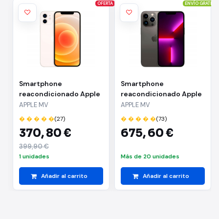
OFERTA
ENVÍO GRATIS
Smartphone
Smartphone
reacondicionado Apple
reacondicionado Apple
iPhone 12 - 4GB RAM -
iPhone 13 Pro Max - 6GB
APPLE MV
APPLE MV
256GB - Pantalla 6.1" -
RAM - 512GB - Pantalla
� � � � �
(27)
� � � � �
(73)
Color blanco
6.7" - Color Negro
370,
80 €
675,
60 €
grafito
399,90 €
1 unidades
Más de 20 unidades
Añadir al carrito
Añadir al carrito