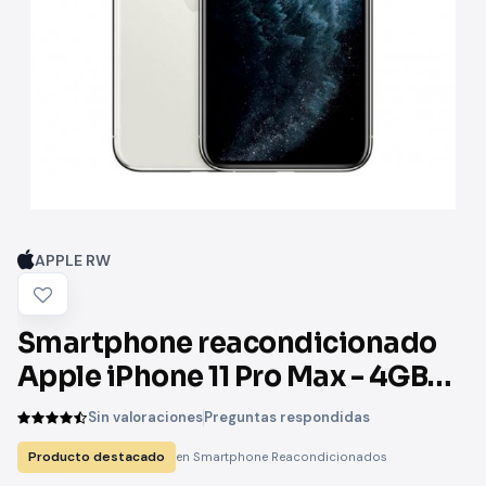
APPLE RW
Smartphone reacondicionado
Apple iPhone 11 Pro Max - 4GB
RAM - 256GB - Pantalla 6.5" -
Sin valoraciones
Preguntas respondidas
Color plata
Producto destacado
en Smartphone Reacondicionados