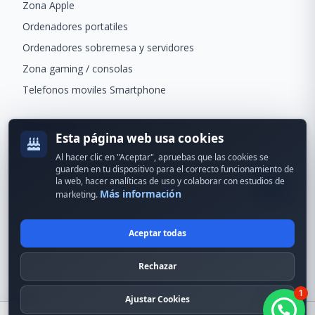
Zona Apple
Ordenadores portatiles
Ordenadores sobremesa y servidores
Zona gaming / consolas
Telefonos moviles Smartphone
Newsletter
Esta página web usa cookies
Recibe ofertas exclusivas y novedades.
Al hacer clic en "Aceptar", apruebas que las cookies se
guarden en tu dispositivo para el correcto funcionamiento de
la web, hacer analíticas de uso y colaborar con estudios de
Más información
marketing.
Aceptar todas
© 2024 Erson Tecnología. Todos los derechos reservados.
Rechazar
Política de cookies
Política de privacidad
1
Formas de pago
Condiciones Generales
Ajustar Cookies