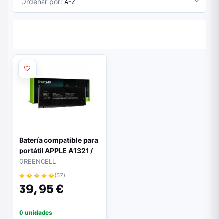
Ordenar por:
A-Z
Batería compatible para
portátil APPLE A1321 /
a1286 (2009/2010)
GREENCELL
11.1v 5200mah AP10
� � � � �
(57)
39,
95 €
0 unidades