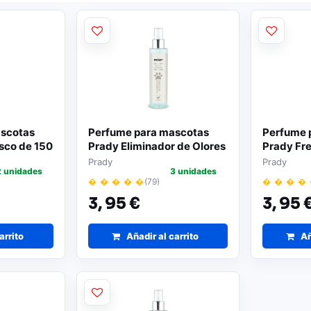
scotas
Perfume para mascotas
Perfume 
sco de 150
Prady Eliminador de Olores
Prady Fre
rizador
- Frasco de 150 ml | Spray
150 ml | 
Prady
Prady
2 unidades
3 unidades
pulverizador
� � � � �
(79)
� � � �
3,
95 €
3,
95 
arrito
Añadir al carrito
Añ