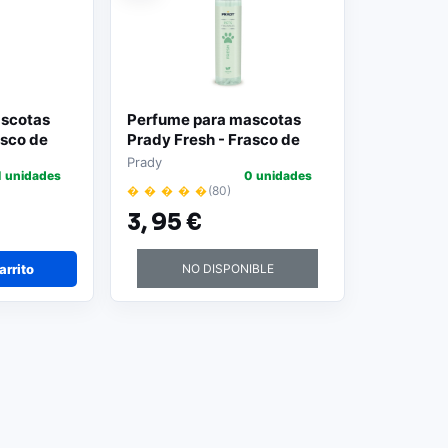
scotas
Perfume para mascotas
asco de
Prady Fresh - Frasco de
ulverizador
150 ml | Spray pulverizador
Prady
1 unidades
0 unidades
� � � � �
(80)
3,
95 €
arrito
NO DISPONIBLE