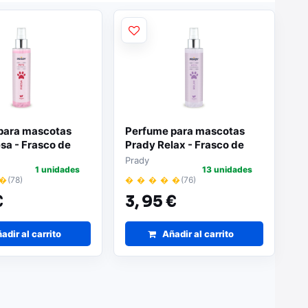
para mascotas
Perfume para mascotas
sa - Frasco de
Prady Relax - Frasco de
Spray pulverizador
150 ml | Spray pulverizador
Prady
1 unidades
13 unidades
 �
(78)
� � � � �
(76)
€
3,
95 €
adir al carrito
Añadir al carrito