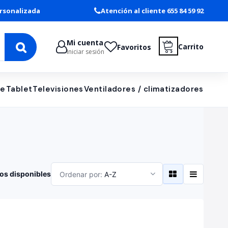
rsonalizada
Atención al cliente 655 84 59 92
Mi cuenta
Carrito
Favoritos
Iniciar sesión
le
Tablet
Televisiones
Ventiladores / climatizadores
os disponibles
Ordenar por:
A-Z