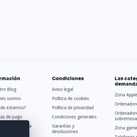
ormación
Condiciones
Las cate
demand
tro Blog
Aviso legal
Zona Appl
nes somos
Política de cookies
Ordenadore
de estamos?
Política de privacidad
Ordenador
as de pago
Condiciones generales
sobremesa 
porte y entrega
Garantías y
Zona gamin
devoluciones
tras marcas
Telefonos 