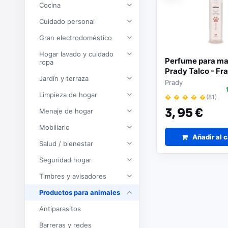
Cocina
Cuidado personal
Gran electrodoméstico
Hogar lavado y cuidado
Perfume para ma
ropa
Prady Talco - Fr
Jardín y terraza
150 ml | Spray p
Prady
Limpieza de hogar
� � � � �
(81)
3,
95 €
Menaje de hogar
Mobiliario
Añadir al c
Salud / bienestar
Seguridad hogar
Timbres y avisadores
Productos para animales
Antiparasitos
Barreras y redes