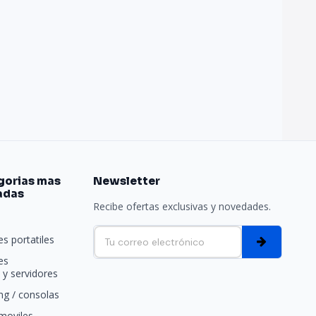
gorias mas
Newsletter
adas
Recibe ofertas exclusivas y novedades.
e
s portatiles
es
y servidores
g / consolas
moviles