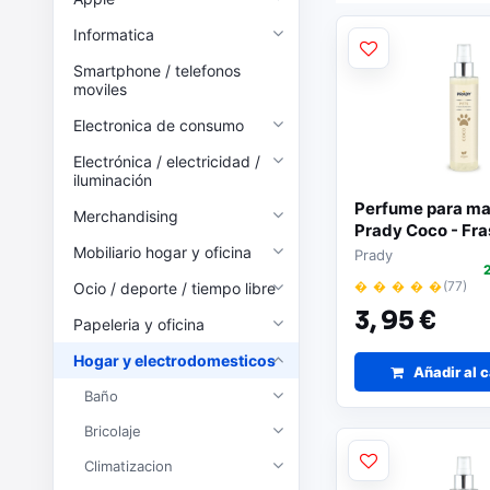
Informatica
Smartphone / telefonos
moviles
Electronica de consumo
Electrónica / electricidad /
iluminación
Perfume para ma
Merchandising
Prady Coco - Fra
ml | Spray pulve
Mobiliario hogar y oficina
Prady
� � � � �
(77)
Ocio / deporte / tiempo libre
3,
95 €
Papeleria y oficina
Hogar y electrodomesticos
Añadir al c
Baño
Bricolaje
Climatizacion