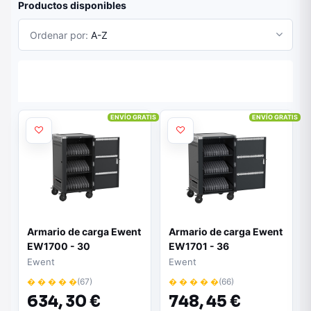
Productos disponibles
Ordenar por:
A-Z
ENVÍO GRATIS
ENVÍO GRATIS
Armario de carga Ewent
Armario de carga Ewent
EW1700 - 30
EW1701 - 36
dispositivos | Sistema
dispositivos | Sistema
Ewent
Ewent
de carga inteligente |
de carga inteligente |
� � � � �
(67)
� � � � �
(66)
Color negro
Color negro
634,
30 €
748,
45 €