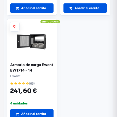
Añadir al carrito
Añadir al carrito
ENVÍO GRATIS
Armario de carga Ewent
EW1714 - 14
dispositivos | Color
Ewent
negro
� � � � �
(65)
241,
60 €
4 unidades
Añadir al carrito