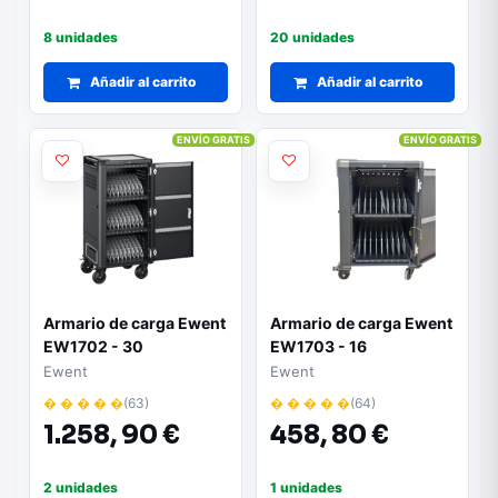
8 unidades
20 unidades
Añadir al carrito
Añadir al carrito
ENVÍO GRATIS
ENVÍO GRATIS
Armario de carga Ewent
Armario de carga Ewent
EW1702 - 30
EW1703 - 16
dispositivos | Sistema
dispositivos | Sistema
Ewent
Ewent
de carga inteligente |
de carga inteligente |
� � � � �
(63)
� � � � �
(64)
USB-C PD 65W | Color
Color negro
1.258,
90 €
458,
80 €
negro
2 unidades
1 unidades