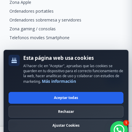
Zona Apple
Ordenadores portatiles
Ordenadores sobremesa y servidores
Zona gaming / consolas
Telefonos moviles Smartphone
Newsletter
Esta página web usa cookies
Recibe ofertas exclusivas y novedades.
Al hacer clic en "Aceptar", apruebas que las cookies se
guarden en tu dispositivo para el correcto funcionamiento de
la web, hacer analíticas de uso y colaborar con estudios de
Más información
marketing.
Aceptar todas
© 2024 Erson Tecnología. Todos los derechos reservados.
Rechazar
Política de cookies
Política de privacidad
1
Formas de pago
Condiciones Generales
Ajustar Cookies