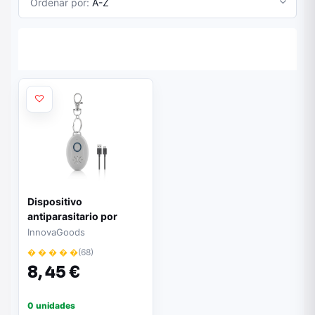
Ordenar por:
A-Z
Dispositivo
antiparasitario por
ultrasonido
InnovaGoods
Innovagoods PetRep -
� � � � �
(68)
Recargable USB |
8,
45 €
Alcance hasta 3m |
Autonomía 5 días | Gris
0 unidades