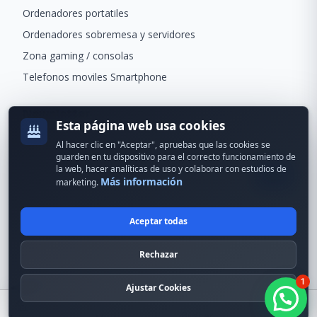
Ordenadores portatiles
Ordenadores sobremesa y servidores
Zona gaming / consolas
Telefonos moviles Smartphone
Newsletter
Esta página web usa cookies
Recibe ofertas exclusivas y novedades.
Al hacer clic en "Aceptar", apruebas que las cookies se
guarden en tu dispositivo para el correcto funcionamiento de
la web, hacer analíticas de uso y colaborar con estudios de
Más información
marketing.
Aceptar todas
© 2024 Erson Tecnología. Todos los derechos reservados.
Rechazar
Política de cookies
Política de privacidad
1
Formas de pago
Condiciones Generales
Ajustar Cookies
Buscar