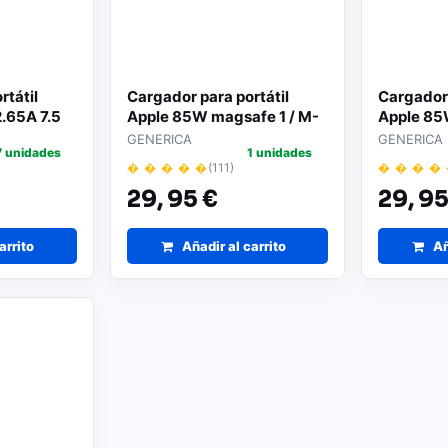
rtátil
Cargador para portátil
Cargador 
.65A 7.5
Apple 85W magsafe 1 / M-
Apple 85
central /
189
196
GENERICA
GENERICA
7 unidades
1 unidades
� � � � �
(111)
� � � �
29,
95 €
29,
95
arrito
Añadir al carrito
Añ