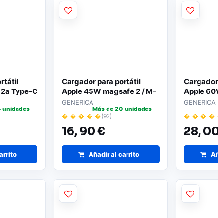
rtátil
Cargador para portátil
Cargador 
 2a Type-C
Apple 45W magsafe 2 / M-
Apple 60
190
188
GENERICA
GENERICA
4 unidades
Más de 20 unidades
� � � � �
(92)
� � � �
16,
90 €
28,
00
arrito
Añadir al carrito
Añ