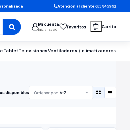
rsonalizada
Atención al cliente 655 84 59 92
Mi cuenta
Carrito
Favoritos
Iniciar sesión
le
Tablet
Televisiones
Ventiladores / climatizadores
os disponibles
Ordenar por:
A-Z