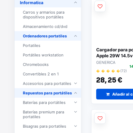
Informatica
Carros y armarios para
dispositivos portátiles
Almacenamiento cd/dvd
Ordenadores portatiles
Portatiles
Cargador para po
Portátiles workstation
Apple 29W 14.5v
/ M-200
GENERICA
Chromebooks
1
� � � � �
(72)
Convertibles 2 en 1
28,
25 €
Accesorios para portatiles
Repuestos para portátiles
Añadir al c
Baterías para portátiles
Baterías premium para
portatiles
Bisagras para portatiles