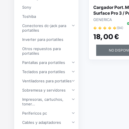
Cargador Port. M
Sony
Surface Pro 3 / Pr
Toshiba
/ 15v 4a / 3 Pin /
GENERICA
0
/ M-205
Conectores dc-jack para
� � � � �
(94)
portatiles
18,
00 €
Inverter para portatiles
Otros repuestos para
NO DISPON
portatiles
Pantallas para portatiles
Teclados para portatiles
Ventiladores para portatiles
Sobremesa y servidores
Impresoras, cartuchos,
toner...
Perifericos pc
Cables y adaptadores