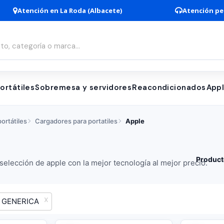
Atención en La Roda (Albacete)
Atención pe
ortátiles
Sobremesa y servidores
Reacondicionados
App
ortátiles
Cargadores para portatiles
Apple
Product
elección de apple con la mejor tecnología al mejor precio.
GENERICA