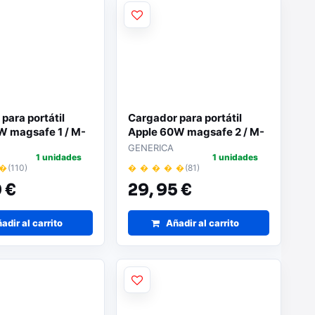
para portátil
Cargador para portátil
W magsafe 1 / M-
Apple 60W magsafe 2 / M-
195
GENERICA
1 unidades
1 unidades
 �
(110)
� � � � �
(81)
 €
29,
95 €
adir al carrito
Añadir al carrito