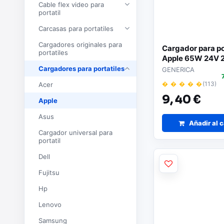
Cable flex video para
portatil
Carcasas para portatiles
Cargadores originales para
Cargador para po
portatiles
Apple 65W 24V 2
mm x 2.5 mm pin 
Cargadores para portatiles
GENERICA
2672
� � � � �
(113)
Acer
9,
40 €
Apple
Asus
Añadir al c
Cargador universal para
portatil
Dell
Fujitsu
Hp
Lenovo
Samsung