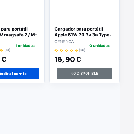
para portátil
Cargador para portátil
W magsafe 2 / M-
Apple 61W 20.3v 3a Type-
C
GENERICA
1 unidades
0 unidades
 �
(38)
� � � � �
(66)
 €
16,
90 €
adir al carrito
NO DISPONIBLE