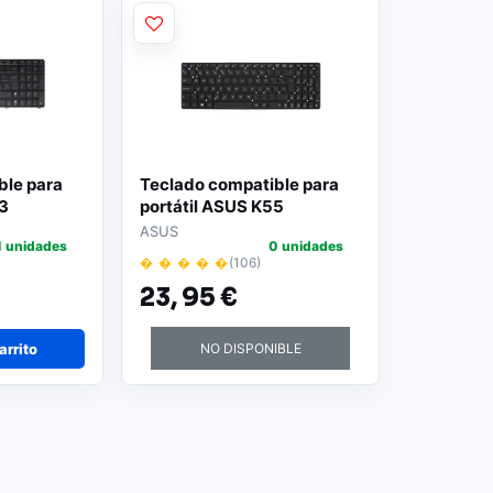
ble para
Teclado compatible para
3
portátil ASUS K55
ASUS
1 unidades
0 unidades
� � � � �
(106)
23,
95 €
arrito
NO DISPONIBLE