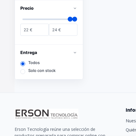
Precio
22
€
24
€
Entrega
Todos
Solo con stock
Inf
Nues
Erson Tecnología reúne una selección de
Quié
productos preparada para comprar online con