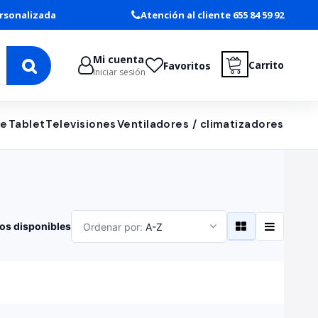
rsonalizada
Atención al cliente 655 84 59 92
Mi cuenta
Carrito
Favoritos
Iniciar sesión
le
Tablet
Televisiones
Ventiladores / climatizadores
os disponibles
Ordenar por:
A-Z