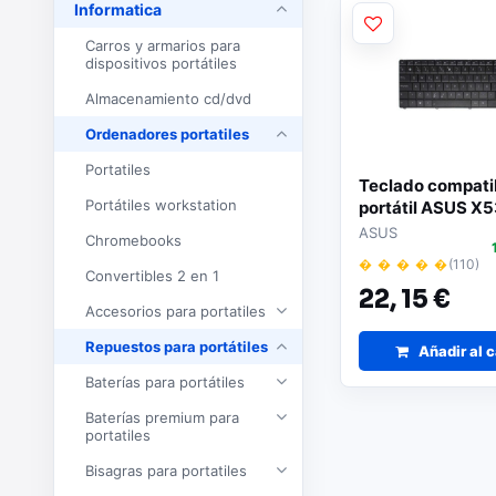
Informatica
Carros y armarios para
dispositivos portátiles
Almacenamiento cd/dvd
Ordenadores portatiles
Portatiles
Teclado compati
Portátiles workstation
portátil ASUS X5
ASUS
Chromebooks
� � � � �
(110)
Convertibles 2 en 1
22,
15 €
Accesorios para portatiles
Repuestos para portátiles
Añadir al c
Baterías para portátiles
Baterías premium para
portatiles
Bisagras para portatiles