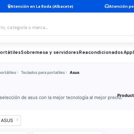
Atención en La Roda (Albacete)
Atención pe
ortátiles
Sobremesa y servidores
Reacondicionados
App
ortátiles
Teclados para portatiles
Asus
Product
elección de asus con la mejor tecnología al mejor precio.
ASUS